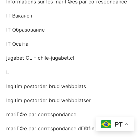
Informations sur les mariГ©es par correspondance
IT Вакансії
IT Образование
IT Освіта
jugabet CL – chile-jugabet.cl
L
legitim postorder brud webbplats
legitim postorder brud webbplatser
mariГ©e par correspondance
PT
mariГ©e par correspondance dГ©finir