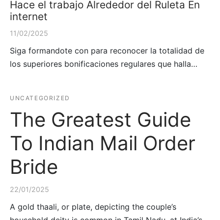
Hace el trabajo Alrededor del Ruleta En
internet
11/02/2025
Siga formandote con para reconocer la totalidad de
los superiores bonificaciones regulares que halla…
UNCATEGORIZED
The Greatest Guide
To Indian Mail Order
Bride
22/01/2025
A gold thaali, or plate, depicting the couple’s
household deity is common in Tamil Nadu, at India’s