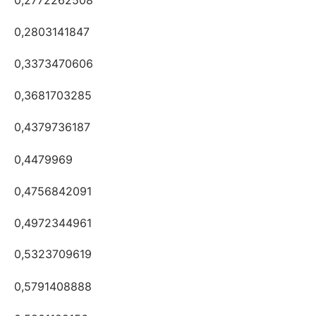
0,2803141847
0,3373470606
0,3681703285
0,4379736187
0,4479969
0,4756842091
0,4972344961
0,5323709619
0,5791408888