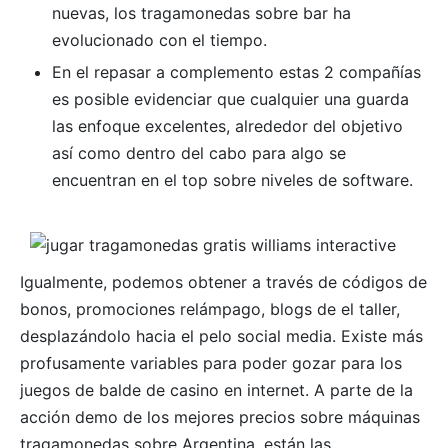
nuevas, los tragamonedas sobre bar ha
evolucionado con el tiempo.
En el repasar a complemento estas 2 compañías
es posible evidenciar que cualquier una guarda
las enfoque excelentes, alrededor del objetivo
así­ como dentro del cabo para algo se
encuentran en el top sobre niveles de software.
Igualmente, podemos obtener a través de códigos de
bonos, promociones relámpago, blogs de el taller,
desplazándolo hacia el pelo social media. Existe más
profusamente variables para poder gozar para los
juegos de balde de casino en internet. A parte de la
acción demo de los mejores precios sobre máquinas
tragamonedas sobre Argentina, están las