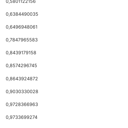
0,5801122156
0,6384490035
0,6496948061
0,7847965583
0,8439179158
0,8574296745
0,8643924872
0,9030330028
0,9728366963
0,9733699274