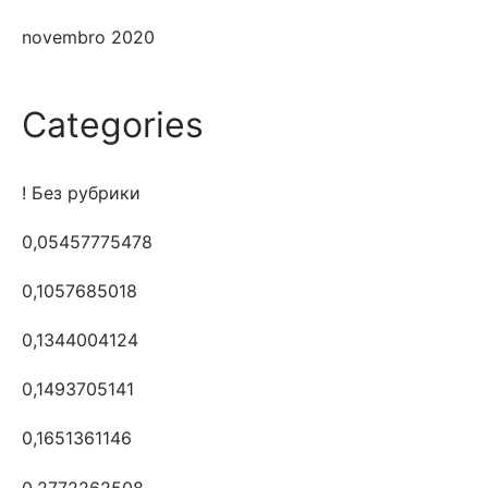
novembro 2020
Categories
! Без рубрики
0,05457775478
0,1057685018
0,1344004124
0,1493705141
0,1651361146
0,2772262508