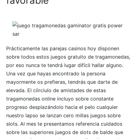
favorable
Prácticamente las parejas casinos hoy disponen
sobre todos estos juegos gratuito de tragamonedas,
por eso nunca te tendrá lugar difícil hallar alguno.
Una vez que hayas encontrado la persona
mayormente os prefieras, tendrás que darte de
elevada. El cí­irciulo de amistades de estas
tragamonedas online incluyo sobre constante
progreso desplazándolo hacia el pelo cualquier
nuestro lapso se lanzan cero millas juegos sobre
slots. Al mes te presentamos referencia cuidados
sobre las superiores juegos de slots de balde que