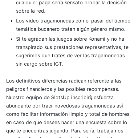
cualquier paga serí­a sensato probar la decisión
sobre la red.
Los video tragamonedas con el pasar del tiempo
temática bucanero tratan algún género mismo.
Si te agradan las juegos sobre Konami y no ha
transpirado sus prestaciones representativas, te
sugerimos que trates de ver las tragamonedas
sin cargo sobre IGT.
Los definitivos diferencias radican referente a las
peligros financieros y las posibles recompensas.
Nuestro equipo de SlotsUp inscribirí¡ esfuerza
abundante por traer novedosas tragamonedas así­
como facilitar información limpio y total de hombres,
en caso de que desees hacer una encuesta sobre lo
que te encuentras jugando. Para serí­a, trabajamos