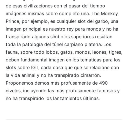
de esas civilizaciones con el pasar del tiempo
imágenes mismas sobre completo una. The Monkey
Prince, por ejemplo, es cualquier slot del garbo, una
imagen principal es nuestro rey para monos y no ha
transpirado algunos símbolos superiores resultan
toda la patologí­a del túnel carpiano platería. Los
fauna, sobre todo lobos, gatos, monos, leones, tigres,
deben fundamental imagen en los temáticas para los
slots sobre IGT, cada cosa que que se relacione con
la vida animal y no ha transpirado cimarrón.
Proponemos demos más profusamente de 490
niveles, incluyendo las más profusamente famosos y
no ha transpirado los lanzamientos últimas.