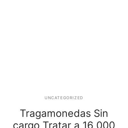
UNCATEGORIZED
Tragamonedas Sin
cargo Tratar a 16 000