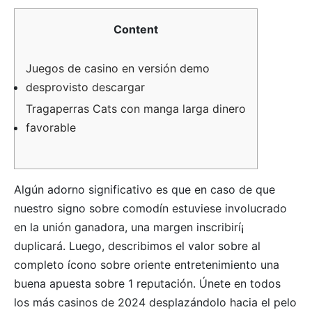
Content
Juegos de casino en versión demo
desprovisto descargar
Tragaperras Cats con manga larga dinero
favorable
Algún adorno significativo es que en caso de que
nuestro signo sobre comodín estuviese involucrado
en la unión ganadora, una margen inscribirí¡
duplicará. Luego, describimos el valor sobre al
completo ícono sobre oriente entretenimiento una
buena apuesta sobre 1 reputación.
Únete en todos
los más casinos de 2024 desplazándolo hacia el pelo