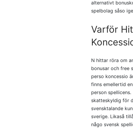
alternativt bonus
spelbolag såso ig
Varför Hi
Koncessi
N hittar röra om a
bonusar och free s
perso koncessio är
finns emellertid 
person spellicens. 
skatteskyldig för 
svensktalande kun
sverige. Likaså til
någo svensk spelli