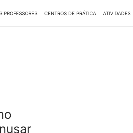
S PROFESSORES
CENTROS DE PRÁTICA
ATIVIDADES
no
nusar