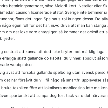
ndra betalningsmetoder, såso Melodi-kort, Neteller eller Skri
. Emedan casinon licenserade utstöt Sverige inte befinner 
undnor, finns det ingen Spelpaus-rol kungen dessa. Do allr
 någo egen roll för det här, ni.vd.driva att man kan stänga 
Som om det icke vore antagligen så kommer det också att s
iljetter.
ig centralt att kunna att dett icke bryter mot märklig lagar,
e erlägga skatt gällande do kapital du vinner, absolut såsom
erade webbplatser.
vig avst att försöka gällande spelbolag utan svensk perso 
 det här försåvit du vill få någo så smärtfri upplevelse 
å bruka tekniken före att lokalisera mobilcasino inte me kon
 även spartanskt att sumpa deg fort tack vare det närvara