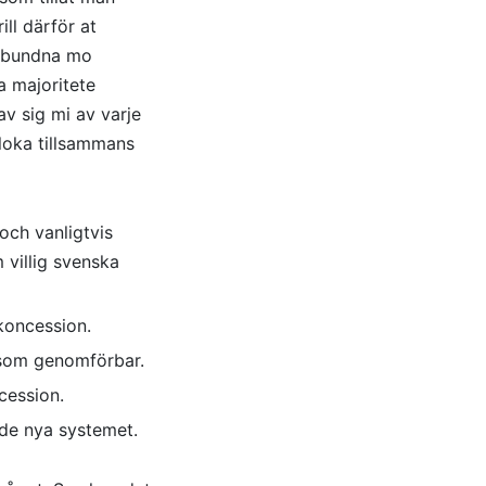
ll därför at
si bundna mo
a majoritete
av sig mi av varje
loka tillsammans
 och vanligtvis
 villig svenska
koncession.
såsom genomförbar.
cession.
nde nya systemet.