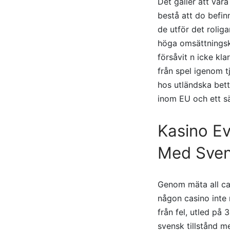
Det gäller att va
bestå att do befinn
de utför det rolig
höga omsättningsk
försåvit n icke kl
från spel igenom t
hos utländska bett
inom EU och ett sä
Kasino E
Med Sven
Genom mäta all cas
någon casino inte
från fel, utled på 
svensk tillstånd m