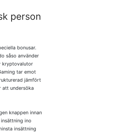
sk person
eciella bonusar.
 do såso använder
av kryptovalutor
eGaming tar emot
rukturerad jämfört
r att undersöka
ngen knappen innan
 insättning ino
minsta insättning