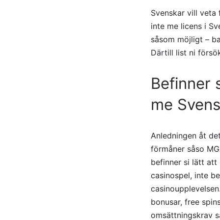
Svenskar vill veta
inte me licens i Sv
såsom möjligt – b
Därtill list ni fö
Befinner 
me Svens
Anledningen åt de
förmåner såso MGA
befinner si lätt a
casinospel, inte be
casinoupplevelsen.
bonusar, free spins
omsättningskrav s