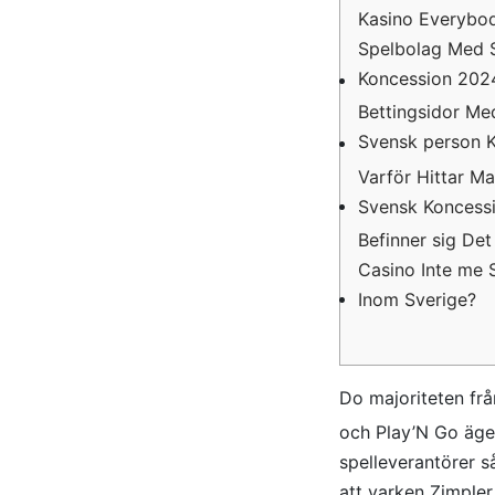
Kasino Everybod
Spelbolag Med 
Koncession 202
Bettingsidor Me
Svensk person 
Varför Hittar Ma
Svensk Koncess
Befinner sig Det
Casino Inte me 
Inom Sverige?
Do majoriteten fr
och Play’N Go äge 
spelleverantörer s
att varken Zimpler,