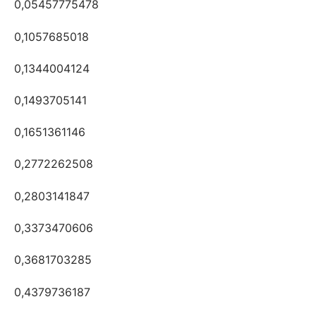
0,05457775478
0,1057685018
0,1344004124
0,1493705141
0,1651361146
0,2772262508
0,2803141847
0,3373470606
0,3681703285
0,4379736187