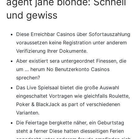
agent jane blonde: Schnell
und gewiss
Diese Erreichbar Casinos über Sofortauszahlung
voraussetzen keine Registration unter anderem
Verifizierung Ihrer Dokumente.
Aber existiert sera untergeordnet Finessen, die
um … herum No Benutzerkonto Casinos
sprechen?
Das Live Spielsaal bietet die große Auswahl
eingeschaltet Vortragen wie gleichfalls Roulette,
Poker & BlackJack as part of verschiedenen
Varianten.
Die Feiertage bergkette näher, ein Geburtstag
steht a ferner Diese hatten diesseitigen Ferien