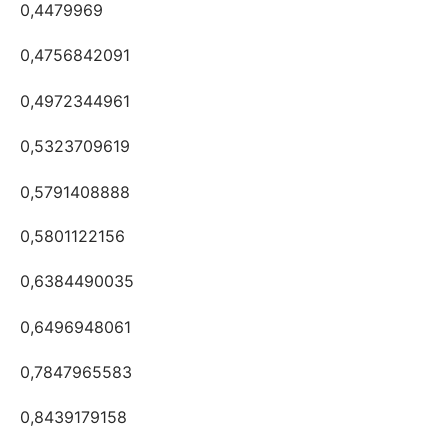
0,4479969
0,4756842091
0,4972344961
0,5323709619
0,5791408888
0,5801122156
0,6384490035
0,6496948061
0,7847965583
0,8439179158