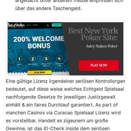
angedacht unter anderem freude empfinden sich
über das andere Taschengeld.
Eine gültige Lizenz irgendeiner seriösen Kontrollorgan
bedeutet, auf diese weise welches Echtgeld Spielsaal
nachfolgende Gesetze ihr jeweiligen Justizgewalt
einhält & ein faires Durchlauf garantiert. As part of
manchen Casinos via Curacao Spielsaal Lizenz wird
es vorstellbar. Handelt es zigeunern um große
Gewinne, ist das ID-Check inside dem seriösen