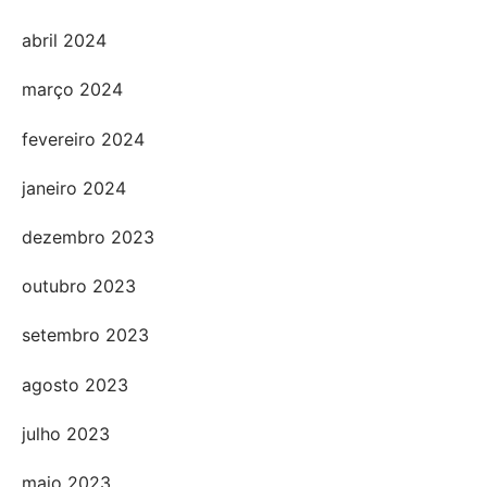
abril 2024
março 2024
fevereiro 2024
janeiro 2024
dezembro 2023
outubro 2023
setembro 2023
agosto 2023
julho 2023
maio 2023