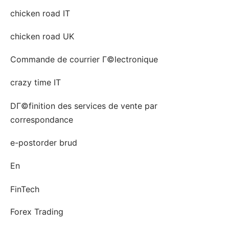
chicken road IT
chicken road UK
Commande de courrier Г©lectronique
crazy time IT
DГ©finition des services de vente par
correspondance
e-postorder brud
En
FinTech
Forex Trading