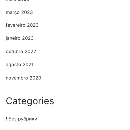
março 2023
fevereiro 2023
janeiro 2023
outubro 2022
agosto 2021
novembro 2020
Categories
! Без рубрики