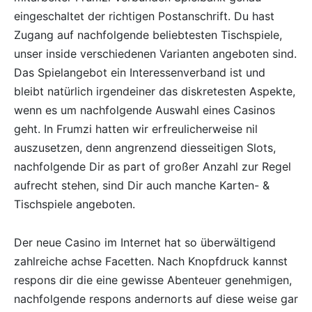
eingeschaltet der richtigen Postanschrift. Du hast
Zugang auf nachfolgende beliebtesten Tischspiele,
unser inside verschiedenen Varianten angeboten sind.
Das Spielangebot ein Interessenverband ist und
bleibt natürlich irgendeiner das diskretesten Aspekte,
wenn es um nachfolgende Auswahl eines Casinos
geht. In Frumzi hatten wir erfreulicherweise nil
auszusetzen, denn angrenzend diesseitigen Slots,
nachfolgende Dir as part of großer Anzahl zur Regel
aufrecht stehen, sind Dir auch manche Karten- &
Tischspiele angeboten.
Der neue Casino im Internet hat so überwältigend
zahlreiche achse Facetten. Nach Knopfdruck kannst
respons dir die eine gewisse Abenteuer genehmigen,
nachfolgende respons andernorts auf diese weise gar