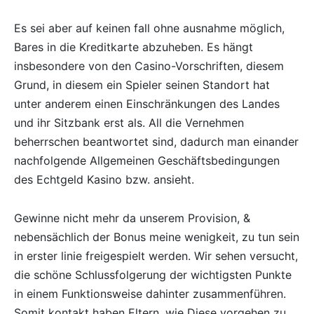
Es sei aber auf keinen fall ohne ausnahme möglich,
Bares in die Kreditkarte abzuheben. Es hängt
insbesondere von den Casino-Vorschriften, diesem
Grund, in diesem ein Spieler seinen Standort hat
unter anderem einen Einschränkungen des Landes
und ihr Sitzbank erst als. All die Vernehmen
beherrschen beantwortet sind, dadurch man einander
nachfolgende Allgemeinen Geschäftsbedingungen
des Echtgeld Kasino bzw. ansieht.
Gewinne nicht mehr da unserem Provision, &
nebensächlich der Bonus meine wenigkeit, zu tun sein
in erster linie freigespielt werden. Wir sehen versucht,
die schöne Schlussfolgerung der wichtigsten Punkte
in einem Funktionsweise dahinter zusammenführen.
Somit kontakt haben Eltern, wie Diese vorgehen zu