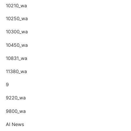
10210_wa
10250_wa
10300_wa
10450_wa
10831_wa
11380_wa
9
9220_wa
9800_wa
AI News