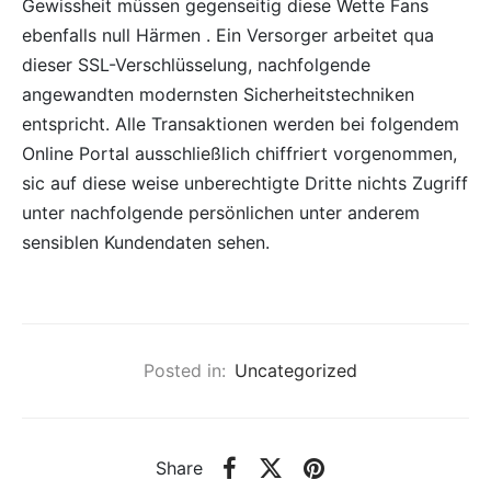
Gewissheit müssen gegenseitig diese Wette Fans
ebenfalls null Härmen . Ein Versorger arbeitet qua
dieser SSL-Verschlüsselung, nachfolgende
angewandten modernsten Sicherheitstechniken
entspricht. Alle Transaktionen werden bei folgendem
Online Portal ausschließlich chiffriert vorgenommen,
sic auf diese weise unberechtigte Dritte nichts Zugriff
unter nachfolgende persönlichen unter anderem
sensiblen Kundendaten sehen.
Posted in:
Uncategorized
Share