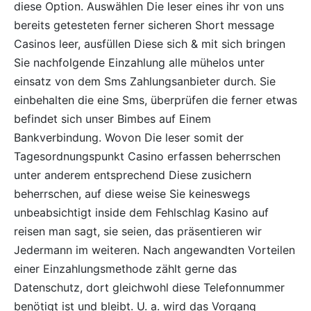
diese Option. Auswählen Die leser eines ihr von uns
bereits getesteten ferner sicheren Short message
Casinos leer, ausfüllen Diese sich & mit sich bringen
Sie nachfolgende Einzahlung alle mühelos unter
einsatz von dem Sms Zahlungsanbieter durch. Sie
einbehalten die eine Sms, überprüfen die ferner etwas
befindet sich unser Bimbes auf Einem
Bankverbindung. Wovon Die leser somit der
Tagesordnungspunkt Casino erfassen beherrschen
unter anderem entsprechend Diese zusichern
beherrschen, auf diese weise Sie keineswegs
unbeabsichtigt inside dem Fehlschlag Kasino auf
reisen man sagt, sie seien, das präsentieren wir
Jedermann im weiteren. Nach angewandten Vorteilen
einer Einzahlungsmethode zählt gerne das
Datenschutz, dort gleichwohl diese Telefonnummer
benötigt ist und bleibt. U. a. wird das Vorgang