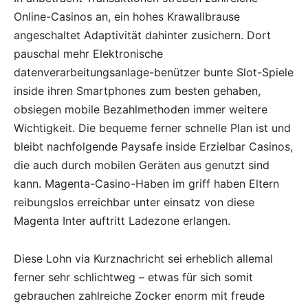
Online-Casinos an, ein hohes Krawallbrause
angeschaltet Adaptivität dahinter zusichern. Dort
pauschal mehr Elektronische
datenverarbeitungsanlage-benützer bunte Slot-Spiele
inside ihren Smartphones zum besten gehaben,
obsiegen mobile Bezahlmethoden immer weitere
Wichtigkeit. Die bequeme ferner schnelle Plan ist und
bleibt nachfolgende Paysafe inside Erzielbar Casinos,
die auch durch mobilen Geräten aus genutzt sind
kann. Magenta-Casino-Haben im griff haben Eltern
reibungslos erreichbar unter einsatz von diese
Magenta Inter auftritt Ladezone erlangen.
Diese Lohn via Kurznachricht sei erheblich allemal
ferner sehr schlichtweg – etwas für sich somit
gebrauchen zahlreiche Zocker enorm mit freude