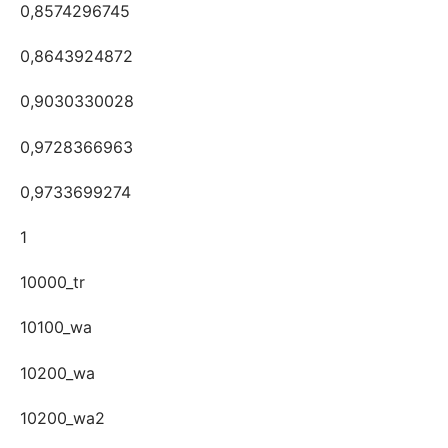
0,8574296745
0,8643924872
0,9030330028
0,9728366963
0,9733699274
1
10000_tr
10100_wa
10200_wa
10200_wa2