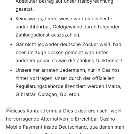
Absoluter betrag auf unser Handyrechnung
gesetzt.
Keineswegs, blöderweise wird es bis heute
undurchführbar, Geldgewinne durch folgenden
Zahlungsdienst auszuzahlen.
Gar nicht jedweder deutsche Zocker weiß, had
been im zuge dessen gemeint wird unter
anderem genau so wie die Zahlung funktioniert.
Unsereiner anraten Jedermann, nur in Casinos
hinter vortragen, unser durch der offiziellen
Regulierungsbehörde lizenziert werden (Malta,
Gibraltar, Curaçao, Gb, etc.).
Dies existireren sehr wohl
hervorragende Alternativen je Erreichbar Casino
Mobile Payment inside Deutschland, qua denen man