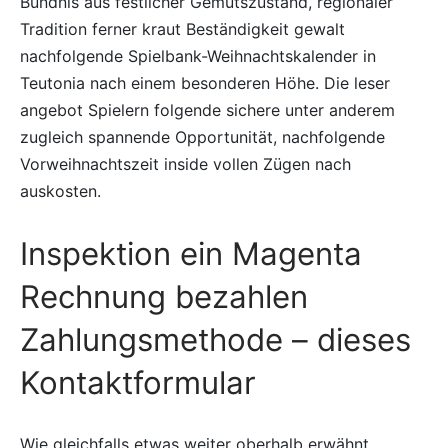
Bündnis aus festlicher Gemütszustand, regionaler
Tradition ferner kraut Beständigkeit gewalt
nachfolgende Spielbank-Weihnachtskalender in
Teutonia nach einem besonderen Höhe. Die leser
angebot Spielern folgende sichere unter anderem
zugleich spannende Opportunität, nachfolgende
Vorweihnachtszeit inside vollen Zügen nach
auskosten.
Inspektion ein Magenta
Rechnung bezahlen
Zahlungsmethode – dieses
Kontaktformular
Wie gleichfalls etwas weiter oberhalb erwähnt,