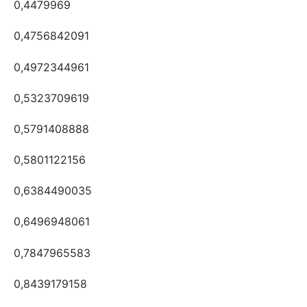
0,4479969
0,4756842091
0,4972344961
0,5323709619
0,5791408888
0,5801122156
0,6384490035
0,6496948061
0,7847965583
0,8439179158