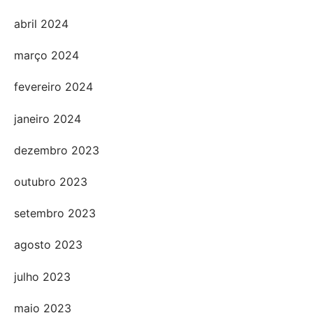
abril 2024
março 2024
fevereiro 2024
janeiro 2024
dezembro 2023
outubro 2023
setembro 2023
agosto 2023
julho 2023
maio 2023