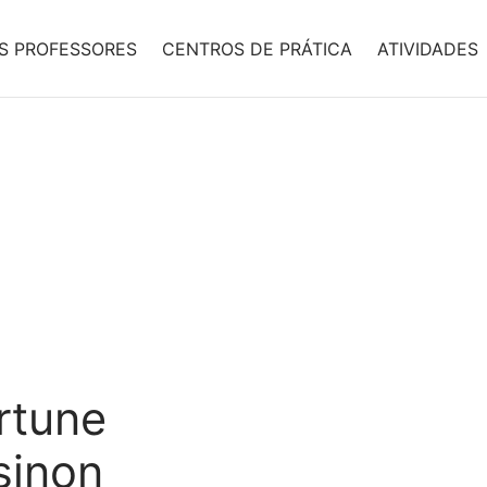
S PROFESSORES
CENTROS DE PRÁTICA
ATIVIDADES
rtune
sinon