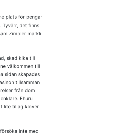
 Tyvärr, det finns
 sam Zimpler märkli
, skad kika till
Inne välkommen till
na sidan skapades
casinon tillsamman
örelser från dom
 enklare. Ehuru
 lite tilläg klöver
t försöka inte med