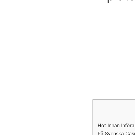
Hot Innan Inför
På Svenska Casi