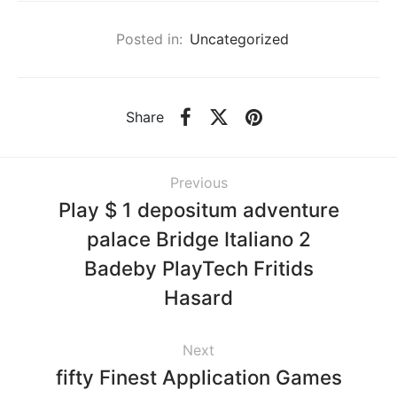
Posted in:
Uncategorized
Share
Previous
Play $ 1 depositum adventure
palace Bridge Italiano 2
Badeby PlayTech Fritids
Hasard
Next
fifty Finest Application Games