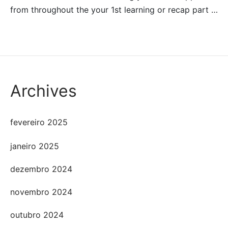
from throughout the your 1st learning or recap part …
Archives
fevereiro 2025
janeiro 2025
dezembro 2024
novembro 2024
outubro 2024