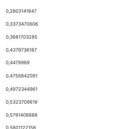
0,2803141847
0,3373470606
0,3681703285
0,4379736187
0,4479969
0,4756842091
0,4972344961
0,5323709619
0,5791408888
0,5801122156