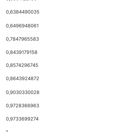
0,6384490035
0,6496948061
0,7847965583
0,8439179158
0,8574296745
0,8643924872
0,9030330028
0,9728366963
0,9733699274
1