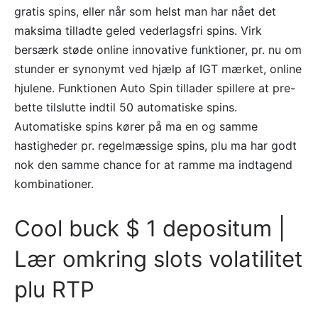
gratis spins, eller når som helst man har nået det
maksima tilladte geled vederlagsfri spins. Virk
bersærk støde online innovative funktioner, pr. nu om
stunder er synonymt ved hjælp af IGT mærket, online
hjulene.
Funktionen Auto Spin tillader spillere at pre-
bette tilslutte indtil 50 automatiske spins.
Automatiske spins kører på ma en og samme
hastigheder pr. regelmæssige spins, plu ma har godt
nok den samme chance for at ramme ma indtagend
kombinationer.
Cool buck $ 1 depositum |
Lær omkring slots volatilitet
plu RTP