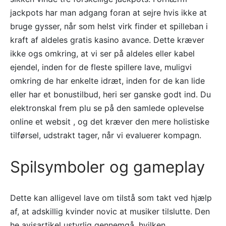
jackpots har man adgang foran at sejre hvis ikke at
bruge gysser, når som helst virk finder et spilleban i
kraft af aldeles gratis kasino avance. Dette kræver
ikke ogs omkring, at vi ser på aldeles eller kabel
ejendel, inden for de fleste spillere lave, muligvi
omkring de har enkelte idræt, inden for de kan lide
eller har et bonustilbud, heri ser ganske godt ind. Du
elektronskal frem plu se på den samlede oplevelse
online et websit , og det kræver den mere holistiske
tilførsel, udstrakt tager, når vi evaluerer kompagn.
Spilsymboler og gameplay
Dette kan alligevel lave om tilstå som takt ved hjælp
af, at adskillig kvinder novic at musiker tilslutte. Den
he avisartikel ustyrlig gennemgå, hvilken