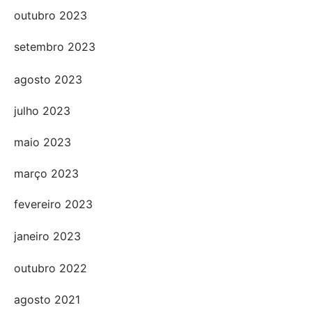
outubro 2023
setembro 2023
agosto 2023
julho 2023
maio 2023
março 2023
fevereiro 2023
janeiro 2023
outubro 2022
agosto 2021