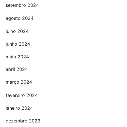
setembro 2024
agosto 2024
julho 2024
junho 2024
maio 2024
abril 2024
março 2024
fevereiro 2024
janeiro 2024
dezembro 2023