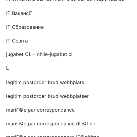
IT Вакансії
IT Образование
IT Освіта
jugabet CL – chile-jugabet.cl
L
legitim postorder brud webbplats
legitim postorder brud webbplatser
mariГ©e par correspondance
mariГ©e par correspondance dГ©finir