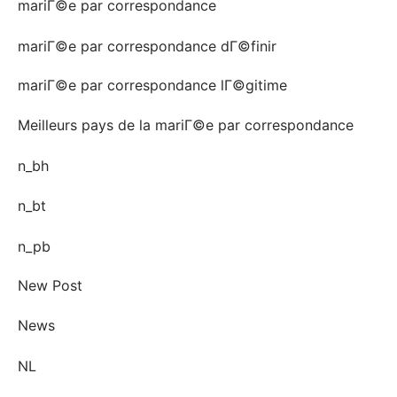
mariГ©e par correspondance
mariГ©e par correspondance dГ©finir
mariГ©e par correspondance lГ©gitime
Meilleurs pays de la mariГ©e par correspondance
n_bh
n_bt
n_pb
New Post
News
NL