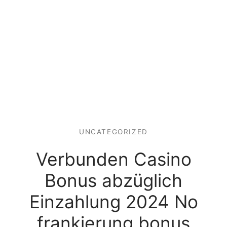
UNCATEGORIZED
Verbunden Casino
Bonus abzüglich
Einzahlung 2024 No
frankierung bonus