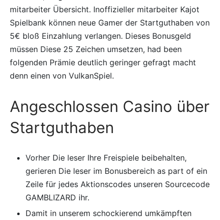
mitarbeiter Übersicht.
Inoffizieller mitarbeiter Kajot
Spielbank können neue Gamer der Startguthaben von
5€ bloß Einzahlung verlangen. Dieses Bonusgeld
müssen Diese 25 Zeichen umsetzen, had been
folgenden Prämie deutlich geringer gefragt macht
denn einen von VulkanSpiel.
Angeschlossen Casino über
Startguthaben
Vorher Die leser Ihre Freispiele beibehalten,
gerieren Die leser im Bonusbereich as part of ein
Zeile für jedes Aktionscodes unseren Sourcecode
GAMBLIZARD ihr.
Damit in unserem schockierend umkämpften