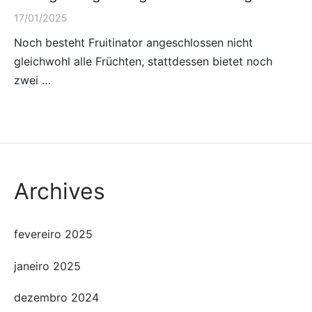
17/01/2025
Noch besteht Fruitinator angeschlossen nicht
gleichwohl alle Früchten, stattdessen bietet noch
zwei …
Archives
fevereiro 2025
janeiro 2025
dezembro 2024