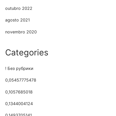
outubro 2022
agosto 2021
novembro 2020
Categories
! Без рубрики
0,05457775478
0,1057685018
0,1344004124
0,1493705141