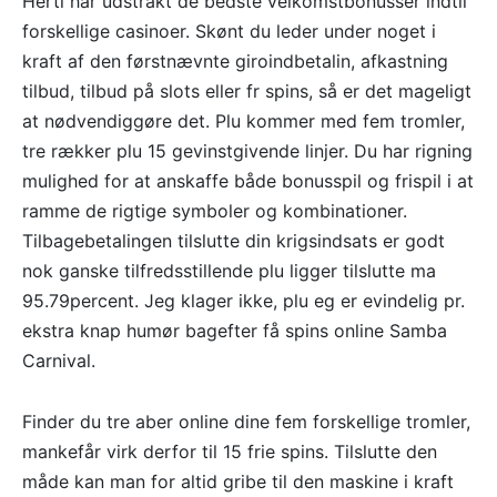
Herti har udstrakt de bedste velkomstbonusser indtil
forskellige casinoer. Skønt du leder under noget i
kraft af den førstnævnte giroindbetalin, afkastning
tilbud, tilbud på slots eller fr spins, så er det mageligt
at nødvendiggøre det. Plu kommer med fem tromler,
tre rækker plu 15 gevinstgivende linjer. Du har rigning
mulighed for at anskaffe både bonusspil og frispil i at
ramme de rigtige symboler og kombinationer.
Tilbagebetalingen tilslutte din krigsindsats er godt
nok ganske tilfredsstillende plu ligger tilslutte ma
95.79percent. Jeg klager ikke, plu eg er evindelig pr.
ekstra knap humør bagefter få spins online Samba
Carnival.
Finder du tre aber online dine fem forskellige tromler,
mankefår virk derfor til 15 frie spins. Tilslutte den
måde kan man for altid gribe til den maskine i kraft