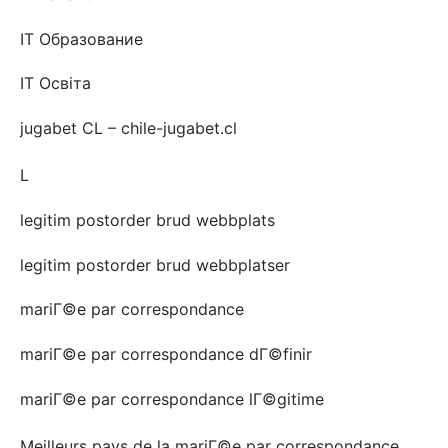
IT Образование
IT Освіта
jugabet CL – chile-jugabet.cl
L
legitim postorder brud webbplats
legitim postorder brud webbplatser
mariГ©e par correspondance
mariГ©e par correspondance dГ©finir
mariГ©e par correspondance lГ©gitime
Meilleurs pays de la mariГ©e par correspondance