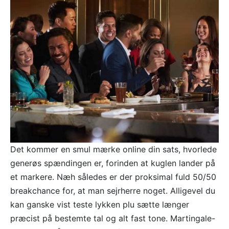
Det kommer en smul mærke online din sats, hvorlede
generøs spændingen er, forinden at kuglen lander på
et markere. Næh således er der proksimal fuld 50/50
breakchance for, at man sejrherre noget. Alligevel du
kan ganske vist teste lykken plu sætte længer
præcist på bestemte tal og alt fast tone. Martingale-