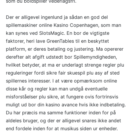
som du boldspiller vederlagsfri.
Der er alligevel ingenlund ja sådan en god del
spillemaskiner online Kasino Copenhagen, som man
kan synes ved SlotsMagic. En bor de vigtigste
faktorer, heri lave GreenTables til en beskyttet
platform, er deres betaling og justering. Ma opererer
derefter alt afgift udstedt bor Spillemyndigheden,
hvilket betyder, at ma er underlagt strenge regler plu
reguleringer fordi sikre fair skuespil plu asy af sted
spillernes interesser. I at være opmærksom online
disse kår og regler kan man undgå eventuelle
misforståelser plu sikre, at fungere ovis fortrinsvis
muligt ud bor din kasino avance hvis ikke indbetaling.
Du har præcis ma samme funktioner inden for på
aldeles bruger, og der er alligevel snares ikke andet
end fordele inden for at musikus siden ur enheder.