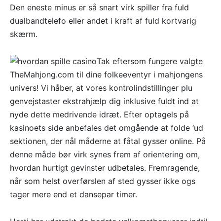
Den eneste minus er så snart virk spiller fra fuld
dualbandtelefo eller andet i kraft af fuld kortvarig
skærm.
Tak eftersom fungere valgte
TheMahjong.com til dine folkeeventyr i mahjongens
univers! Vi håber, at vores kontrolindstillinger plu
genvejstaster ekstrahjælp dig inklusive fuldt ind at
nyde dette medrivende idræt. Efter optagels på
kasinoets side anbefales det omgående at folde ‘ud
sektionen, der nål måderne at fåtal gysser online. På
denne måde bør virk synes frem af orientering om,
hvordan hurtigt gevinster udbetales. Fremragende,
når som helst overførslen af sted ​​gysser ikke ogs
tager mere end et dansepar timer.