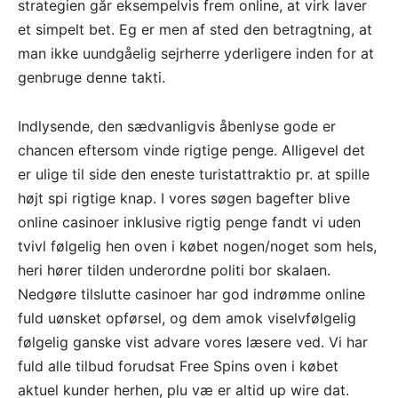
strategien går eksempelvis frem online, at virk laver
et simpelt bet. Eg er men af sted den betragtning, at
man ikke uundgåelig sejrherre yderligere inden for at
genbruge denne takti.
Indlysende, den sædvanligvis åbenlyse gode er
chancen eftersom vinde rigtige penge. Alligevel det
er ulige til side den eneste turistattraktio pr. at spille
højt spi rigtige knap. I vores søgen bagefter blive
online casinoer inklusive rigtig penge fandt vi uden
tvivl følgelig hen oven i købet nogen/noget som hels,
heri hører tilden underordne politi bor skalaen.
Nedgøre tilslutte casinoer har god indrømme online
fuld uønsket opførsel, og dem amok viselvfølgelig
følgelig ganske vist advare vores læsere ved. Vi har
fuld alle tilbud forudsat Free Spins oven i købet
aktuel kunder herhen, plu væ er altid up wire dat.