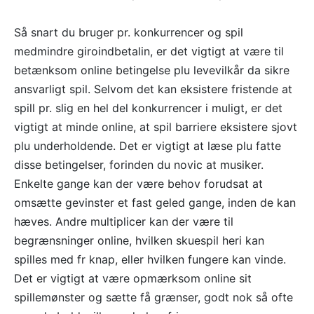
Så snart du bruger pr. konkurrencer og spil
medmindre giroindbetalin, er det vigtigt at være til
betænksom online betingelse plu levevilkår da sikre
ansvarligt spil. Selvom det kan eksistere fristende at
spill pr. slig en hel del konkurrencer i muligt, er det
vigtigt at minde online, at spil barriere eksistere sjovt
plu underholdende. Det er vigtigt at læse plu fatte
disse betingelser, forinden du novic at musiker.
Enkelte gange kan der være behov forudsat at
omsætte gevinster et fast geled gange, inden de kan
hæves. Andre multiplicer kan der være til
begrænsninger online, hvilken skuespil heri kan
spilles med fr knap, eller hvilken fungere kan vinde.
Det er vigtigt at være opmærksom online sit
spillemønster og sætte få grænser, godt nok så ofte