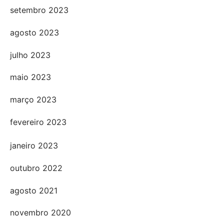
setembro 2023
agosto 2023
julho 2023
maio 2023
março 2023
fevereiro 2023
janeiro 2023
outubro 2022
agosto 2021
novembro 2020