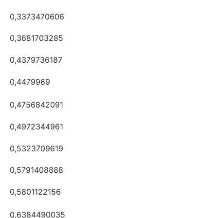
0,3373470606
0,3681703285
0,4379736187
0,4479969
0,4756842091
0,4972344961
0,5323709619
0,5791408888
0,5801122156
0,6384490035