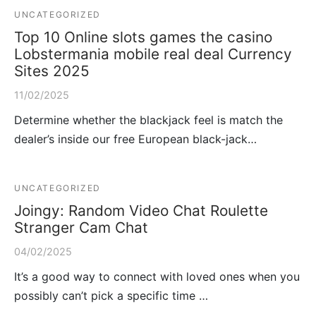
UNCATEGORIZED
Top 10 Online slots games the casino
Lobstermania mobile real deal Currency
Sites 2025
11/02/2025
Determine whether the blackjack feel is match the
dealer’s inside our free European black-jack…
UNCATEGORIZED
Joingy: Random Video Chat Roulette
Stranger Cam Chat
04/02/2025
It’s a good way to connect with loved ones when you
possibly can’t pick a specific time …