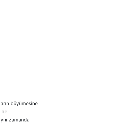
rların büyümesine
i de
, aynı zamanda