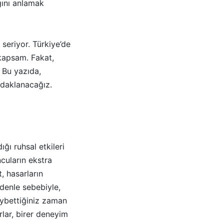
ğını anlamak
seriyor. Türkiye’de
kapsam. Fakat,
 Bu yazıda,
odaklanacağız.
ğı ruhsal etkileri
cuların ekstra
, hasarların
denle sebebiyle,
aybettiğiniz zaman
rlar, birer deneyim