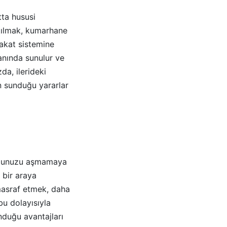
tta hususi
atılmak, kumarhane
dakat sistemine
yanında sunulur ve
da, ilerideki
n sunduğu yararlar
rumunuzu aşmamaya
 bir araya
masraf etmek, daha
bu dolayısıyla
nduğu avantajları