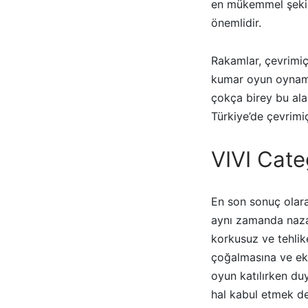
en mükemmel şekil
önemlidir.
Rakamlar, çevrimiç
kumar oyun oynamak
çokça birey bu ala
Türkiye’de çevrimi
VIVI Cate
En son sonuç olarak
aynı zamanda nazar
korkusuz ve tehlik
çoğalmasına ve eks
oyun katılırken d
hal kabul etmek değ