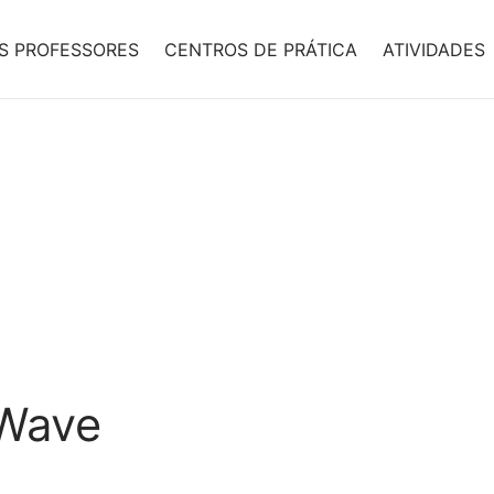
S PROFESSORES
CENTROS DE PRÁTICA
ATIVIDADES
 Wave