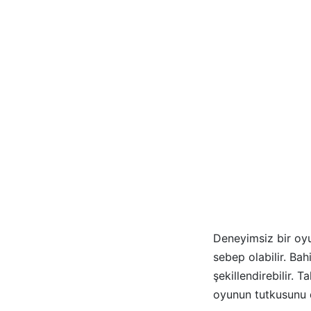
Deneyimsiz bir oyu
sebep olabilir. Bah
şekillendirebilir. 
oyunun tutkusunu d