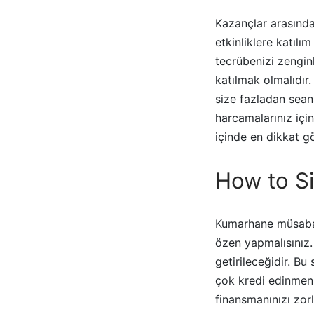
Kazançlar arasında
etkinliklere katıl
tecrübenizi zenginl
katılmak olmalıdır.
size fazladan sean
harcamalarınız içi
içinde en dikkat gö
How to Si
Kumarhane müsabak
özen yapmalısınız. 
getirileceğidir. B
çok kredi edinmeni
finansmanınızı zor