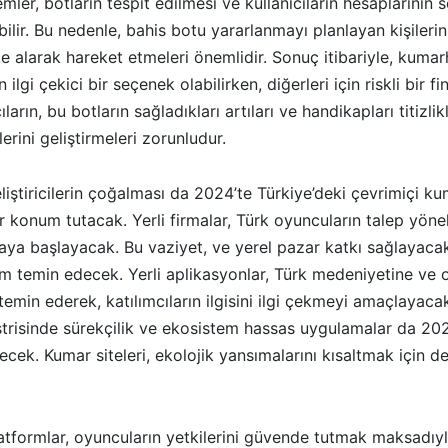
mler, botların tespit edilmesi ve kullanıcıların hesaplarının s
lir. Bu nedenle, bahis botu yararlanmayı planlayan kişilerin, 
 alarak hareket etmeleri önemlidir. Sonuç itibariyle, kumar
in ilgi çekici bir seçenek olabilirken, diğerleri için riskli bir
cıların, bu botların sağladıkları artıları ve handikapları titizli
lerini geliştirmeleri zorunludur.
liştiricilerin çoğalması da 2024’te Türkiye’deki çevrimiçi ku
r konum tutacak. Yerli firmalar, Türk oyuncuların talep yöne
aya başlayacak. Bu vaziyet, ve yerel pazar katkı sağlayac
im temin edecek. Yerli aplikasyonlar, Türk medeniyetine ve 
emin ederek, katılımcıların ilgisini ilgi çekmeyi amaçlayaca
strisinde sürekçilik ve ekosistem hassas uygulamalar da 2024
ecek. Kumar siteleri, ekolojik yansımalarını kısaltmak için de
latformlar, oyuncuların yetkilerini güvende tutmak maksadıyl