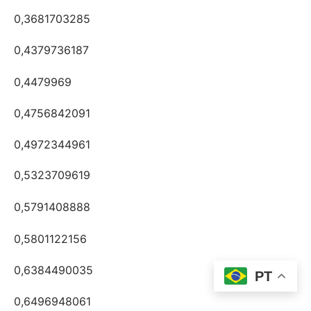
0,3681703285
0,4379736187
0,4479969
0,4756842091
0,4972344961
0,5323709619
0,5791408888
0,5801122156
0,6384490035
PT
0,6496948061