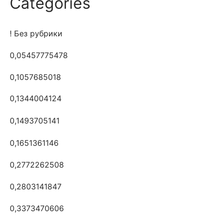
Categories
! Без рубрики
0,05457775478
0,1057685018
0,1344004124
0,1493705141
0,1651361146
0,2772262508
0,2803141847
0,3373470606