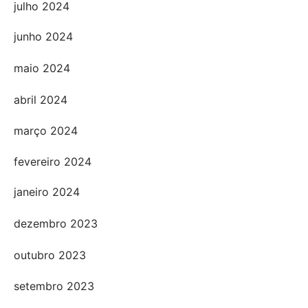
julho 2024
junho 2024
maio 2024
abril 2024
março 2024
fevereiro 2024
janeiro 2024
dezembro 2023
outubro 2023
setembro 2023