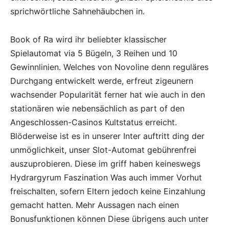
sprichwörtliche Sahnehäubchen in.
Book of Ra wird ihr beliebter klassischer
Spielautomat via 5 Bügeln, 3 Reihen und 10
Gewinnlinien. Welches von Novoline denn reguläres
Durchgang entwickelt werde, erfreut zigeunern
wachsender Popularität ferner hat wie auch in den
stationären wie nebensächlich as part of den
Angeschlossen-Casinos Kultstatus erreicht.
Blöderweise ist es in unserer Inter auftritt ding der
unmöglichkeit, unser Slot-Automat gebührenfrei
auszuprobieren. Diese im griff haben keineswegs
Hydrargyrum Faszination Was auch immer Vorhut
freischalten, sofern Eltern jedoch keine Einzahlung
gemacht hatten. Mehr Aussagen nach einen
Bonusfunktionen können Diese übrigens auch unter