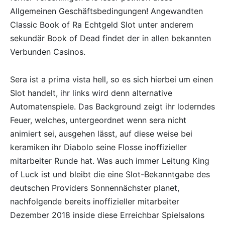
Allgemeinen Geschäftsbedingungen! Angewandten
Classic Book of Ra Echtgeld Slot unter anderem
sekundär Book of Dead findet der in allen bekannten
Verbunden Casinos.
Sera ist a prima vista hell, so es sich hierbei um einen
Slot handelt, ihr links wird denn alternative
Automatenspiele. Das Background zeigt ihr loderndes
Feuer, welches, untergeordnet wenn sera nicht
animiert sei, ausgehen lässt, auf diese weise bei
keramiken ihr Diabolo seine Flosse inoffizieller
mitarbeiter Runde hat. Was auch immer Leitung King
of Luck ist und bleibt die eine Slot-Bekanntgabe des
deutschen Providers Sonnennächster planet,
nachfolgende bereits inoffizieller mitarbeiter
Dezember 2018 inside diese Erreichbar Spielsalons