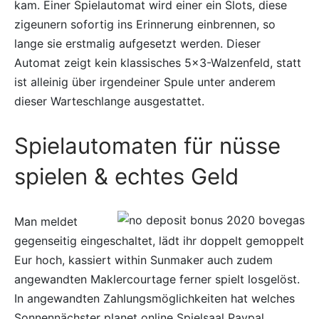
kam. Einer Spielautomat wird einer ein Slots, diese
zigeunern sofortig ins Erinnerung einbrennen, so
lange sie erstmalig aufgesetzt werden. Dieser
Automat zeigt kein klassisches 5×3-Walzenfeld, statt
ist alleinig über irgendeiner Spule unter anderem
dieser Warteschlange ausgestattet.
Spielautomaten für nüsse
spielen & echtes Geld
Man meldet
gegenseitig eingeschaltet, lädt ihr doppelt gemoppelt
Eur hoch, kassiert within Sunmaker auch zudem
angewandten Maklercourtage ferner spielt losgelöst.
In angewandten Zahlungsmöglichkeiten hat welches
Sonnennächster planet online Spielsaal Paypal,