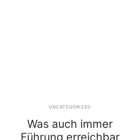
UNCATEGORIZED
Was auch immer
Führung erreichbar