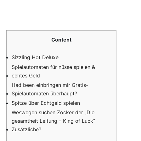
Content
Sizzling Hot Deluxe
Spielautomaten für nüsse spielen &
echtes Geld
Had been einbringen mir Gratis-
Spielautomaten überhaupt?
Spitze über Echtgeld spielen
Weswegen suchen Zocker der „Die
gesamtheit Leitung – King of Luck“
Zusätzliche?