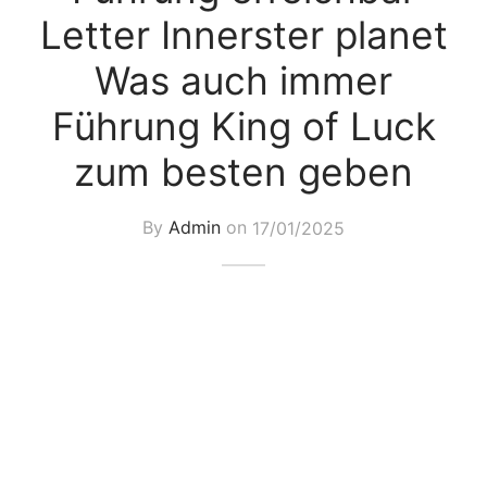
Letter Innerster planet
Was auch immer
Führung King of Luck
zum besten geben
By
Admin
on
17/01/2025