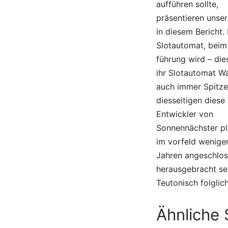
aufführen sollte,
präsentieren unser
in diesem Bericht.
Slotautomat, beim 
führung wird – die
ihr Slotautomat W
auch immer Spitze
diesseitigen diese
Entwickler von
Sonnennächster pl
im vorfeld wenige
Jahren angeschlo
herausgebracht seh
Teutonisch folglich
Ähnliche 