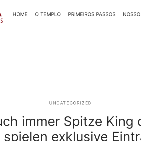
HOME
O TEMPLO
PRIMEIROS PASSOS
NOSSO
UNCATEGORIZED
ch immer Spitze King 
s spielen exklusive Eint