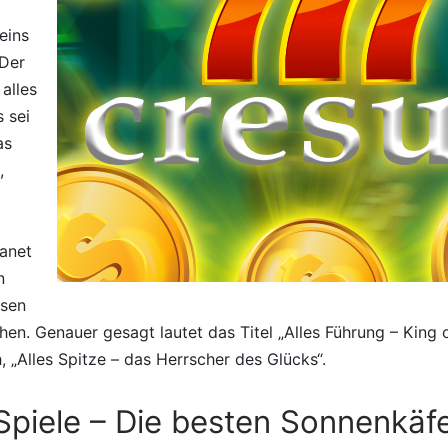
eins
 Der
alles
s sei
as
,
anet
n
ssen
en. Genauer gesagt lautet das Titel „Alles Führung – King o
, „Alles Spitze – das Herrscher des Glücks“.
Spiele – Die besten Sonnenkäf