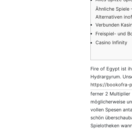
Ähnliche Spiele
Alternativen inof
Verbunden Kasi
Freispiel- und 
Casino Infinity
Fire of Egypt ist 
Hydrargyrum. Unse
https://bookofra-
ferner 2 Multiplie
möglicherweise unt
vollen Spesen anta
schön überschaubar
Spielotheken wann