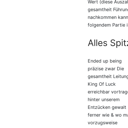
Wert (diese Auszah
gesamtheit Führun
nachkommen kann. 
folgendem Partie i
Alles Spi
Ended up being
präzise zwar Die
gesamtheit Leitun
King Of Luck
erreichbar vortra
hinter unserem
Entzücken gewalt
ferner wie & wo m
vorzugsweise