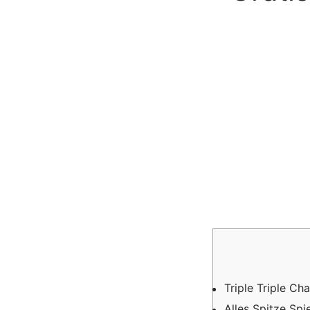
Triple Triple Ch
Alles Spitze Spi