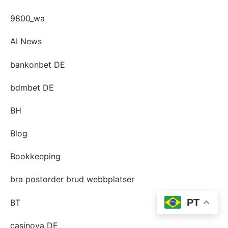
9800_wa
AI News
bankonbet DE
bdmbet DE
BH
Blog
Bookkeeping
bra postorder brud webbplatser
PT
BT
casinova DE