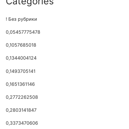
Categories
! Без рубрики
0,05457775478
0,1057685018
0,1344004124
0,1493705141
0,1651361146
0,2772262508
0,2803141847
0,3373470606