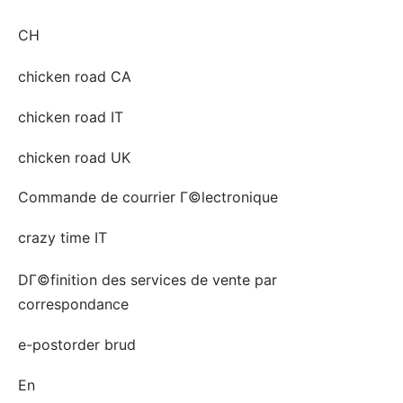
CH
chicken road CA
chicken road IT
chicken road UK
Commande de courrier Г©lectronique
crazy time IT
DГ©finition des services de vente par
correspondance
e-postorder brud
En