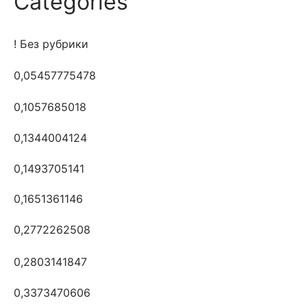
Categories
! Без рубрики
0,05457775478
0,1057685018
0,1344004124
0,1493705141
0,1651361146
0,2772262508
0,2803141847
0,3373470606