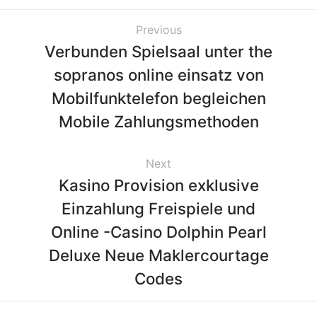
Previous
Verbunden Spielsaal unter the
sopranos online einsatz von
Mobilfunktelefon begleichen
Mobile Zahlungsmethoden
Next
Kasino Provision exklusive
Einzahlung Freispiele und
Online -Casino Dolphin Pearl
Deluxe Neue Maklercourtage
Codes