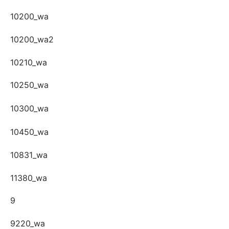
10200_wa
10200_wa2
10210_wa
10250_wa
10300_wa
10450_wa
10831_wa
11380_wa
9
9220_wa