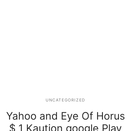
UNCATEGORIZED
Yahoo and Eye Of Horus
$ 1 Kaution google Play