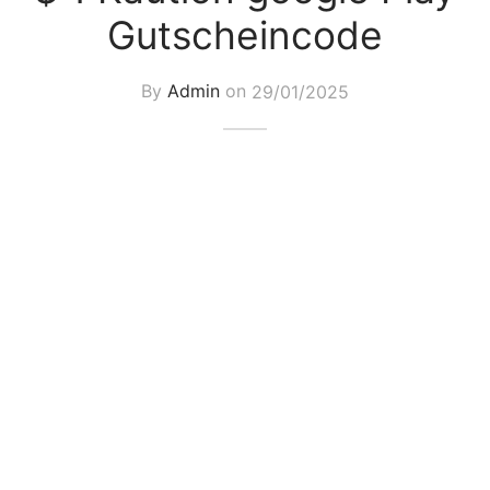
Gutscheincode
By
Admin
on
29/01/2025