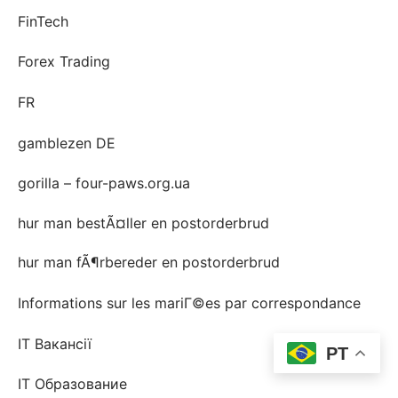
FinTech
Forex Trading
FR
gamblezen DE
gorilla – four-paws.org.ua
hur man bestÃ¤ller en postorderbrud
hur man fÃ¶rbereder en postorderbrud
Informations sur les mariГ©es par correspondance
IT Вакансії
PT
IT Образование