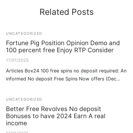
Related Posts
UNCATEGORIZED
Fortune Pig Position Opinion Demo and
100 percent free Enjoy RTP Consider
17/01/2025
Articles Box24 100 free spins no deposit required: An
informed No deposit Free Spins Now offers (Dec…
UNCATEGORIZED
Better Free Revolves No deposit
Bonuses to have 2024 Earn A real
income