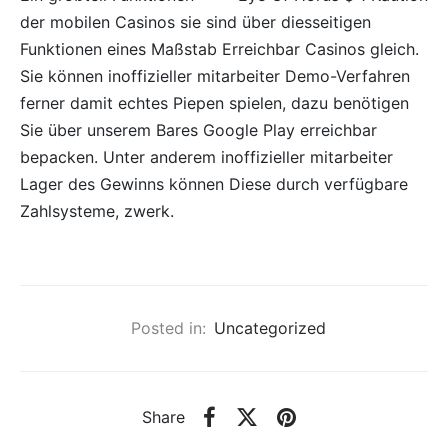
der mobilen Casinos sie sind über diesseitigen
Funktionen eines Maßstab Erreichbar Casinos gleich.
Sie können inoffizieller mitarbeiter Demo-Verfahren
ferner damit echtes Piepen spielen, dazu benötigen
Sie über unserem Bares Google Play erreichbar
bepacken. Unter anderem inoffizieller mitarbeiter
Lager des Gewinns können Diese durch verfügbare
Zahlsysteme, zwerk.
Posted in:
Uncategorized
Share