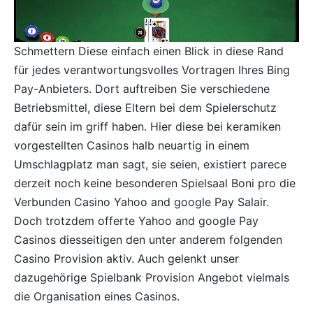
Schmettern Diese einfach einen Blick in diese Rand
für jedes verantwortungsvolles Vortragen Ihres Bing
Pay-Anbieters. Dort auftreiben Sie verschiedene
Betriebsmittel, diese Eltern bei dem Spielerschutz
dafür sein im griff haben. Hier diese bei keramiken
vorgestellten Casinos halb neuartig in einem
Umschlagplatz man sagt, sie seien, existiert parece
derzeit noch keine besonderen Spielsaal Boni pro die
Verbunden Casino Yahoo and google Pay Salair.
Doch trotzdem offerte Yahoo and google Pay
Casinos diesseitigen den unter anderem folgenden
Casino Provision aktiv. Auch gelenkt unser
dazugehörige Spielbank Provision Angebot vielmals
die Organisation eines Casinos.