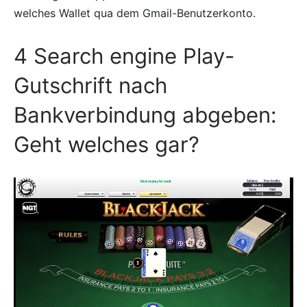
welches Wallet qua dem Gmail-Benutzerkonto.
4 Search engine Play-
Gutschrift nach
Bankverbindung abgeben:
Geht welches gar?