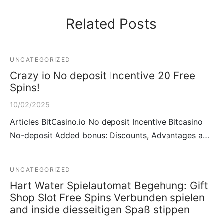
Related Posts
UNCATEGORIZED
Crazy io No deposit Incentive 20 Free
Spins!
10/02/2025
Articles BitCasino.io No deposit Incentive Bitcasino
No-deposit Added bonus: Discounts, Advantages a…
UNCATEGORIZED
Hart Water Spielautomat Begehung: Gift
Shop Slot Free Spins Verbunden spielen
and inside diesseitigen Spaß stippen