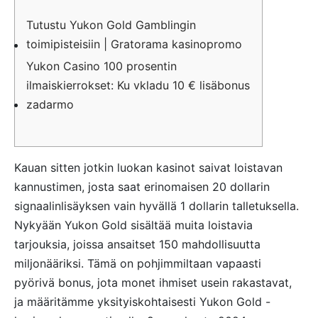
Tutustu Yukon Gold Gamblingin
toimipisteisiin | Gratorama kasinopromo
Yukon Casino 100 prosentin
ilmaiskierrokset: Ku vkladu 10 € lisäbonus
zadarmo
Kauan sitten jotkin luokan kasinot saivat loistavan
kannustimen, josta saat erinomaisen 20 dollarin
signaalinlisäyksen vain hyvällä 1 dollarin talletuksella.
Nykyään Yukon Gold sisältää muita loistavia
tarjouksia, joissa ansaitset 150 mahdollisuutta
miljonääriksi. Tämä on pohjimmiltaan vapaasti
pyörivä bonus, jota monet ihmiset usein rakastavat,
ja määritämme yksityiskohtaisesti Yukon Gold -