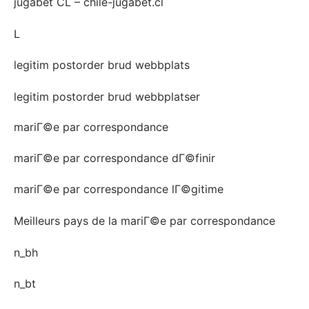
jugabet CL – chile-jugabet.cl
L
legitim postorder brud webbplats
legitim postorder brud webbplatser
mariГ©e par correspondance
mariГ©e par correspondance dГ©finir
mariГ©e par correspondance lГ©gitime
Meilleurs pays de la mariГ©e par correspondance
n_bh
n_bt