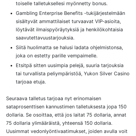
toiselle talletuksellesi myönnetty bonus.
Gambling Enterprise Benefits -tukijärjestelmään
sisältyvät ammattilaiset turvaavat VIP-asioita,
löytävät ilmaispyöräytyksiä ja henkilökohtaisia ​​
saavutettavuustarjouksia.
Siitä huolimatta se halusi ladata ohjelmistonsa,
joka on estetty parille vempaimelle.
Etsitpä sitten uusimpia pelejä, suuria tarjouksia
tai turvallista peliympäristöä, Yukon Silver Casino
tarjoaa etuja.
Seuraava talletus tarjoaa nyt erinomaisen
sataprosenttisen kannustimen talletuksesta jopa 150
dollaria. Se osoittaa, että jos laitat 75 dollaria, annat
75 dollaria ylimääräistä, yhteensä 150 dollaria.
Uusimmat vedonlyöntivaatimukset, joiden avulla voit