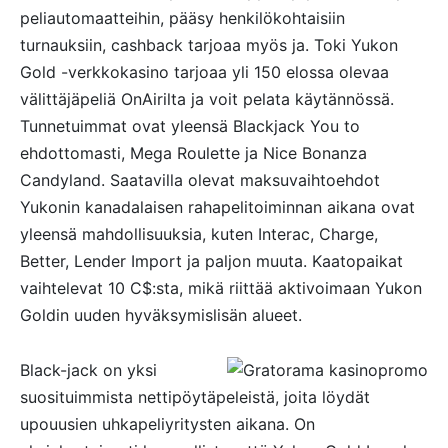
peliautomaatteihin, pääsy henkilökohtaisiin
turnauksiin, cashback tarjoaa myös ja. Toki Yukon
Gold -verkkokasino tarjoaa yli 150 elossa olevaa
välittäjäpeliä OnAirilta ja voit pelata käytännössä.
Tunnetuimmat ovat yleensä Blackjack You to
ehdottomasti, Mega Roulette ja Nice Bonanza
Candyland. Saatavilla olevat maksuvaihtoehdot
Yukonin kanadalaisen rahapelitoiminnan aikana ovat
yleensä mahdollisuuksia, kuten Interac, Charge,
Better, Lender Import ja paljon muuta. Kaatopaikat
vaihtelevat 10 C$:sta, mikä riittää aktivoimaan Yukon
Goldin uuden hyväksymislisän alueet.
Black-jack on yksi
suosituimmista nettipöytäpeleistä, joita löydät
upouusien uhkapeliyritysten aikana. On