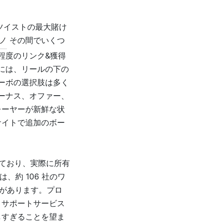
各ツイストの最大賭け
ジノ
その間でいくつ
程度のリンク&獲得
には、リールの下の
ーボの選択肢は多く
ーナス、オファー、
レーヤーが新鮮な状
サイトで追加のボー
得しており、実際に所有
、約 106 社のワ
ムがあります。プロ
、サポートサービス
しすぎることを望ま