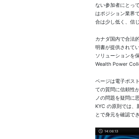
ない参加者にとって
はポジション業界で
合は少し低く、信
カナダ国内で合法
明書が提供されて
ソリューションを保
Wealth Powe
ページは電子ポス
ての質問に信頼性
ノの問題を疑問に思わ
KYC の原則では
とで身元を確認で