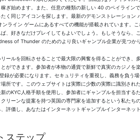
稼ぎ始めます。また、任意の種類の新しい 40 のペイライン
ったく同じアイコンを探します。最新のデモンストレーション 
オンライン ゲームにあるすべての機能が搭載されています。
れば、好きなだけプレイしてもよいでしょう。もしそうなら、
odness of Thunder のためのより良いギャンブル企業が見つ
いリールを回転させることで最大限の興奮を得ることができ、
ことができます。参加者が本物の通貨で新鮮で真実のカジノを
の登録が必要になります。セキュリティを重視し、義務を負う場合は、
す場所です。このウェブサイトは実際に少数の実際に識別され
新のKYC人格手順を使用し、参加者にギャンブルを担当する
。クリーンな提案を持つ英国の専門家を追加するという私たち
み、評価し、あなたはインターネットギャンブルインターネッ
トステップ