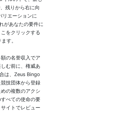
で、残りから右に向
バリエーションに
これがあなたの要件に
ここをクリックする
かります。
多額の名誉収入でア
楽しむ前に、権威あ
Zeus Bingo
た競技団体から登録
ための複数のアクシ
のすべての使命の要
トサイトでレビュー