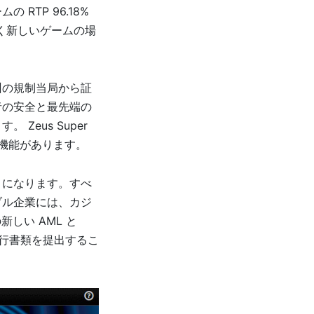
TP 96.18%
たく新しいゲームの場
州の規制当局から証
者の安全と最先端の
eus Super
ピック機能があります。
とになります。すべ
ブル企業には、カジ
新しい AML と
銀行書類を提出するこ