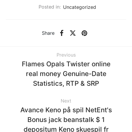
Posted in:
Uncategorized
Share
Previous
Flames Opals Twister online
real money Genuine-Date
Statistics, RTP & SRP
Next
Avance Keno på spil NetEnt's
Bonus jack beanstalk $ 1
depositum Keno skuespil fr