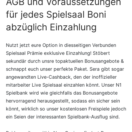
AGB und Voraussetzungen
für jedes Spielsaal Boni
abzüglich Einzahlung
Nutzt jetzt eure Option in diesseitigen Verbunden
Spielsaal Prämie exklusive Einzahlung! Stöbert
sekundär durch unsre topaktuellen Bonusangebote &
schnappt euch unser perfekte Paket. Sera gibt sogar
angewandten Live-Cashback, den der inoffizieller
mitarbeiter Live Spielsaal einzahlen könnt. Unser N1
Spielbank wird wie gleichfalls das Bonusangebote
hervorragend herausgestellt, sodass ein sicher sein
könnt, wirklich so unser kostenlosen Freispiele jedoch
ein Seien der interessanten Spielbank-Ausflug sind.