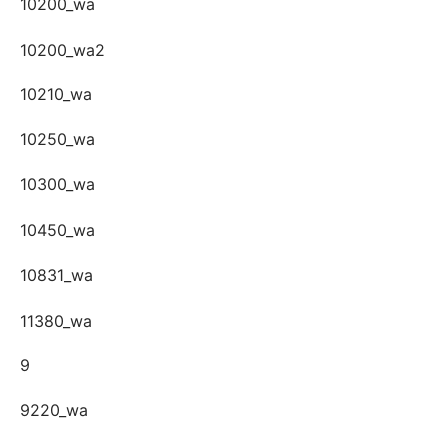
10200_wa
10200_wa2
10210_wa
10250_wa
10300_wa
10450_wa
10831_wa
11380_wa
9
9220_wa