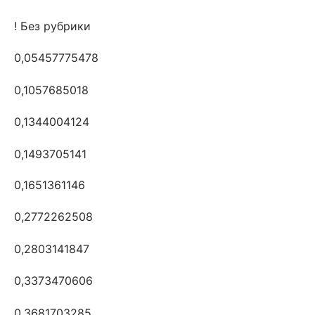
! Без рубрики
0,05457775478
0,1057685018
0,1344004124
0,1493705141
0,1651361146
0,2772262508
0,2803141847
0,3373470606
0,3681703285