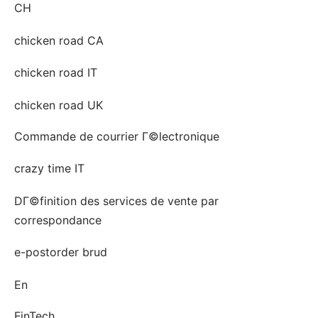
CH
chicken road CA
chicken road IT
chicken road UK
Commande de courrier Г©lectronique
crazy time IT
DГ©finition des services de vente par
correspondance
e-postorder brud
En
FinTech