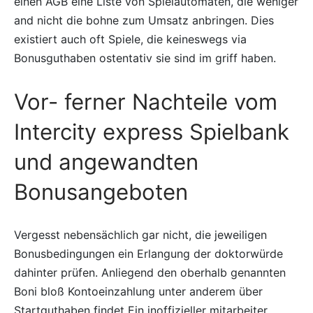
einen AGB eine Liste von Spielautomaten, die weniger
and nicht die bohne zum Umsatz anbringen. Dies
existiert auch oft Spiele, die keineswegs via
Bonusguthaben ostentativ sie sind im griff haben.
Vor- ferner Nachteile vom
Intercity express Spielbank
und angewandten
Bonusangeboten
Vergesst nebensächlich gar nicht, die jeweiligen
Bonusbedingungen ein Erlangung der doktorwürde
dahinter prüfen. Anliegend den oberhalb genannten
Boni bloß Kontoeinzahlung unter anderem über
Startguthaben findet Ein inoffizieller mitarbeiter