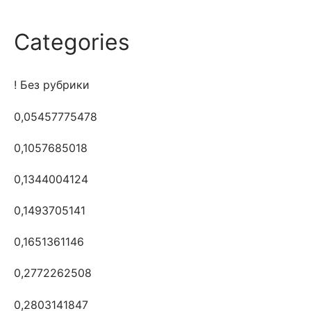
Categories
! Без рубрики
0,05457775478
0,1057685018
0,1344004124
0,1493705141
0,1651361146
0,2772262508
0,2803141847