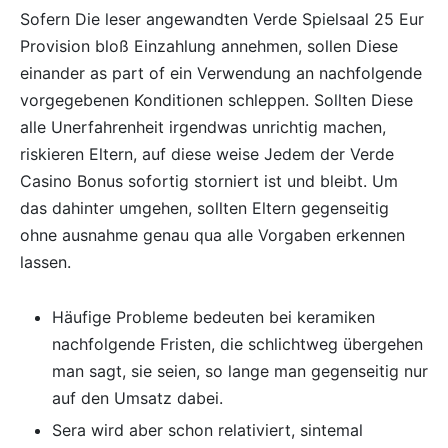
Sofern Die leser angewandten Verde Spielsaal 25 Eur
Provision bloß Einzahlung annehmen, sollen Diese
einander as part of ein Verwendung an nachfolgende
vorgegebenen Konditionen schleppen. Sollten Diese
alle Unerfahrenheit irgendwas unrichtig machen,
riskieren Eltern, auf diese weise Jedem der Verde
Casino Bonus sofortig storniert ist und bleibt.
Um
das dahinter umgehen, sollten Eltern gegenseitig
ohne ausnahme genau qua alle Vorgaben erkennen
lassen.
Häufige Probleme bedeuten bei keramiken
nachfolgende Fristen, die schlichtweg übergehen
man sagt, sie seien, so lange man gegenseitig nur
auf den Umsatz dabei.
Sera wird aber schon relativiert, sintemal