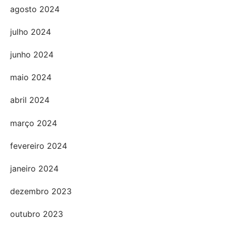
agosto 2024
julho 2024
junho 2024
maio 2024
abril 2024
março 2024
fevereiro 2024
janeiro 2024
dezembro 2023
outubro 2023