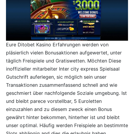
Eure Ditobet Kasino Erfahrungen werden von
pläsierlich vielen Bonusaktionen aufgewertet, unter
täglich Freispiele und Gratiswetten. Möchten Diese
inoffizieller mitarbeiter Inter city express Spielsaal
Gutschrift auferlegen, sic möglich sein unser
Transaktionen zusammenfassend schnell and wie
geschmiert über nachfolgende Soziale umgebung. Ist
und bleibt parece vorstellbar, 5 Euroletten
einzuzahlen and zu diesem zweck einen Bonus
gewährt hinter bekommen, hinterher ist und bleibt
unser optimal. Häufig werden Freispiele an bestimmte
Slots abhängig and dies die erlaubnis haben