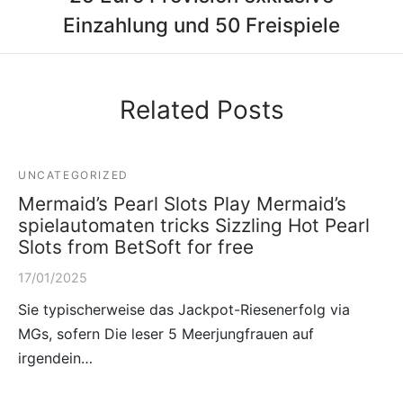
Einzahlung und 50 Freispiele
Related Posts
UNCATEGORIZED
Mermaid’s Pearl Slots Play Mermaid’s
spielautomaten tricks Sizzling Hot Pearl
Slots from BetSoft for free
17/01/2025
Sie typischerweise das Jackpot-Riesenerfolg via
MGs, sofern Die leser 5 Meerjungfrauen auf
irgendein…