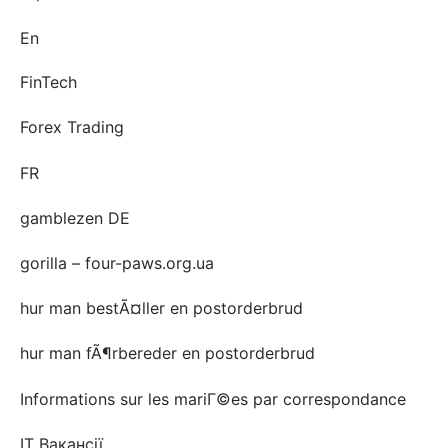
En
FinTech
Forex Trading
FR
gamblezen DE
gorilla – four-paws.org.ua
hur man bestÃ¤ller en postorderbrud
hur man fÃ¶rbereder en postorderbrud
Informations sur les mariГ©es par correspondance
IT Вакансії