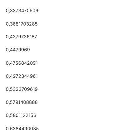
0,3373470606
0,3681703285
0,4379736187
0,4479969
0,4756842091
0,4972344961
0,5323709619
0,5791408888
0,5801122156
0,6384490035