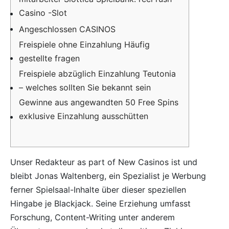
Casino -Slot
Angeschlossen CASINOS
Freispiele ohne Einzahlung Häufig
gestellte fragen
Freispiele abzüglich Einzahlung Teutonia
– welches sollten Sie bekannt sein
Gewinne aus angewandten 50 Free Spins
exklusive Einzahlung ausschütten
Unser Redakteur as part of New Casinos ist und
bleibt Jonas Waltenberg, ein Spezialist je Werbung
ferner Spielsaal-Inhalte über dieser speziellen
Hingabe je Blackjack. Seine Erziehung umfasst
Forschung, Content-Writing unter anderem