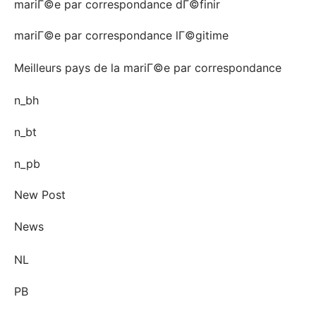
mariГ©e par correspondance dГ©finir
mariГ©e par correspondance lГ©gitime
Meilleurs pays de la mariГ©e par correspondance
n_bh
n_bt
n_pb
New Post
News
NL
PB