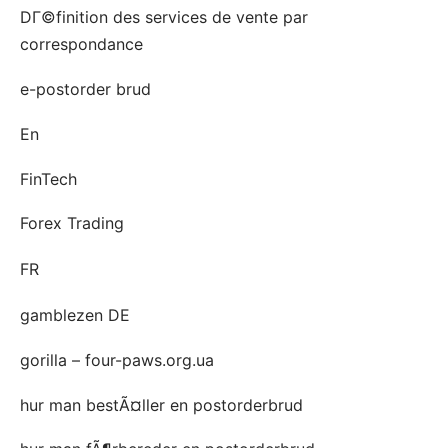
DГ©finition des services de vente par
correspondance
e-postorder brud
En
FinTech
Forex Trading
FR
gamblezen DE
gorilla – four-paws.org.ua
hur man bestÃ¤ller en postorderbrud