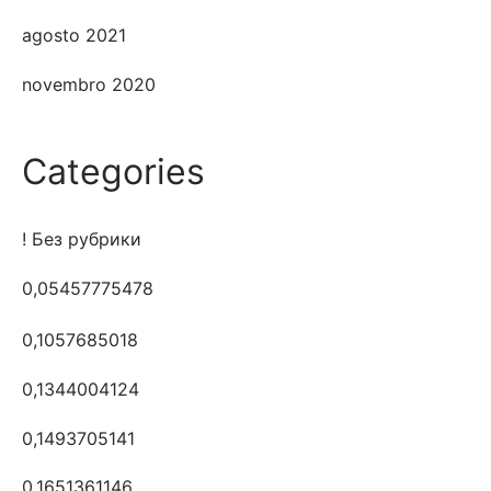
agosto 2021
novembro 2020
Categories
! Без рубрики
0,05457775478
0,1057685018
0,1344004124
0,1493705141
0,1651361146