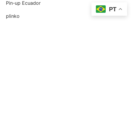
Pin-up Ecuador
PT
plinko
Plinko DE
post-order-brud
postorder brud definition
postorder brud legit?
postorder brud riktiga historier
quelle est une mariГ©e par correspondance
shining crown RO GPT
site de mariГ©e par correspondance lГ©gitime