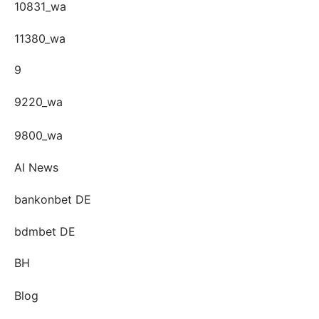
10831_wa
11380_wa
9
9220_wa
9800_wa
AI News
bankonbet DE
bdmbet DE
BH
Blog