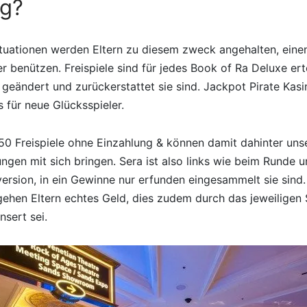
ng?
tuationen werden Eltern zu diesem zweck angehalten, ein
 benützen. Freispiele sind für jedes Book of Ra Deluxe erte
eändert und zurückerstattet sie sind. Jackpot Pirate Kasi
für neue Glücksspieler.
0 Freispiele ohne Einzahlung & können damit dahinter uns
gen mit sich bringen. Sera ist also links wie beim Runde u
rsion, in ein Gewinne nur erfunden eingesammelt sie sind.
ehen Eltern echtes Geld, dies zudem durch das jeweiligen S
nsert sei.