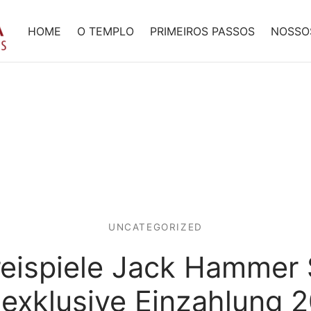
HOME
O TEMPLO
PRIMEIROS PASSOS
NOSSO
UNCATEGORIZED
reispiele Jack Hammer S
 exklusive Einzahlung 2