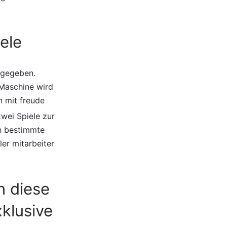
ele
ngegeben.
 Maschine wird
n mit freude
wei Spiele zur
h bestimmte
ler mitarbeiter
n diese
klusive