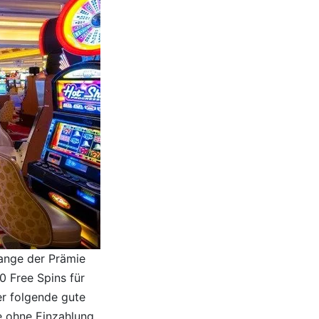
lange der Prämie
0 Free Spins für
er folgende gute
e ohne Einzahlung