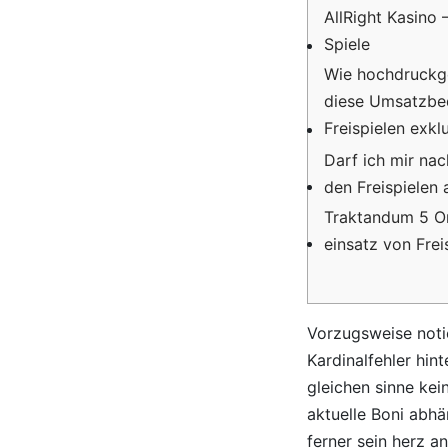
AllRight Kasino
Spiele
Wie hochdruckge
diese Umsatzbe
Freispielen exkl
Darf ich mir na
den Freispielen 
Traktandum 5 On
einsatz von Frei
Vorzugsweise notie
Kardinalfehler hin
gleichen sinne kei
aktuelle Boni abh
ferner sein herz a