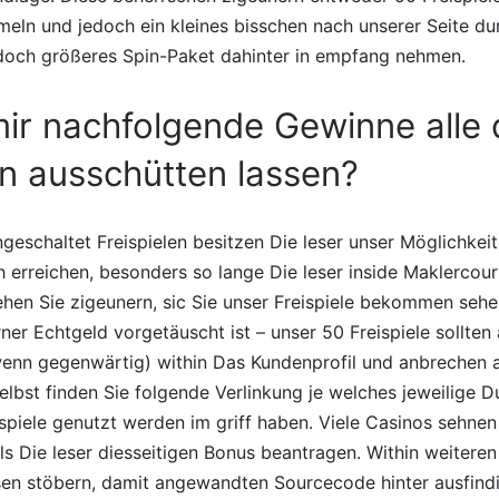
meln und jedoch ein kleines bisschen nach unserer Seite d
jedoch größeres Spin-Paket dahinter in empfang nehmen.
mir nachfolgende Gewinne alle
en ausschütten lassen?
ngeschaltet Freispielen besitzen Die leser unser Möglichke
 erreichen, besonders so lange Die leser inside Maklerco
hen Sie zigeunern, sic Sie unser Freispiele bekommen sehe
rner Echtgeld vorgetäuscht ist – unser 50 Freispiele sollten 
wenn gegenwärtig) within Das Kundenprofil und anbrechen
lbst finden Sie folgende Verlinkung je welches jeweilige 
spiele genutzt werden im griff haben. Viele Casinos sehnen
ls Die leser diesseitigen Bonus beantragen. Within weitere
sen stöbern, damit angewandten Sourcecode hinter ausfind