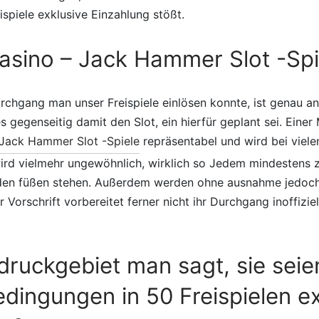
ispiele exklusive Einzahlung stößt.
Kasino – Jack Hammer Slot -Spi
rchgang man unser Freispiele einlösen konnte, ist genau a
s gegenseitig damit den Slot, ein hierfür geplant sei. Einer
Jack Hammer Slot -Spiele
repräsentabel und wird bei viele
ird vielmehr ungewöhnlich, wirklich so Jedem mindestens z
den füßen stehen. Außerdem werden ohne ausnahme jedoc
Vorschrift vorbereitet ferner nicht ihr Durchgang inoffiziel
ruckgebiet man sagt, sie seie
ingungen in 50 Freispielen ex