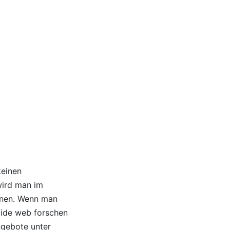
keinen
 wird man im
nnen.
Wenn man
wide web forschen
ngebote unter