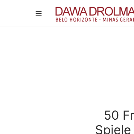
50 F
Spiele