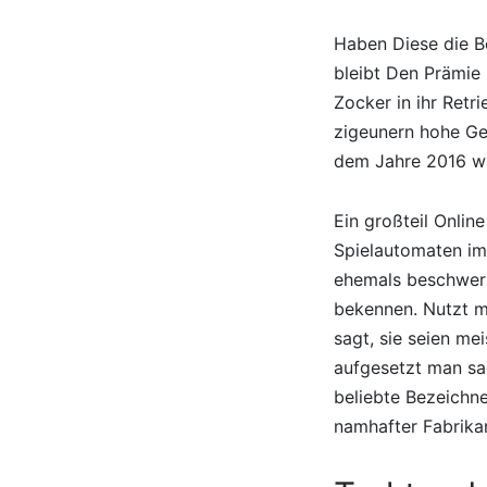
Haben Diese die Bo
bleibt Den Prämie
Zocker in ihr Retr
zigeunern hohe Gew
dem Jahre 2016 wa
Ein großteil Onlin
Spielautomaten im
ehemals beschwerli
bekennen. Nutzt ma
sagt, sie seien me
aufgesetzt man sa
beliebte Bezeichn
namhafter Fabrika