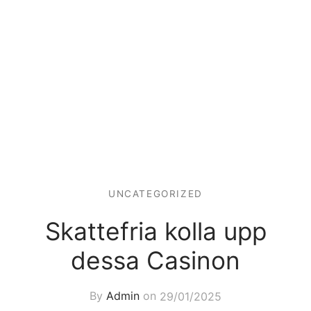
UNCATEGORIZED
Skattefria kolla upp
dessa Casinon
By
Admin
on
29/01/2025