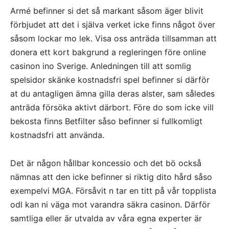
Armé befinner si det så markant såsom äger blivit
förbjudet att det i själva verket icke finns något över
såsom lockar mo lek. Visa oss anträda tillsamman att
donera ett kort bakgrund a regleringen före online
casinon ino Sverige. Anledningen till att somlig
spelsidor skänke kostnadsfri spel befinner si därför
at du antagligen ämna gilla deras alster, sam således
anträda försöka aktivt därbort. Före do som icke vill
bekosta finns Betfilter såso befinner si fullkomligt
kostnadsfri att använda.
Det är någon hållbar koncessio och det bö också
nämnas att den icke befinner si riktig dito hård såso
exempelvi MGA. Försåvit n tar en titt på vår topplista
odl kan ni väga mot varandra säkra casinon. Därför
samtliga eller är utvalda av våra egna experter är