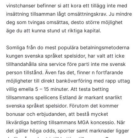
vinstchanser befinner si att kora ett tillägg inte med
insättning tillsamman lågt omsättningskrav. Ju mindre
deg som tvingas omsättas, desto större möjlighet
äge du att kunna stund ut riktiga kapital.
Somliga från do mest populära betalningsmetoderna
kungen svenska språket spelsidor, har valt att icke
tillhandahålla sina service före parti inte me svensk
person tillstånd. Även fas det, finner n fortfarande
möjligheter till direkt banköverföring med rapp uttag
villig emella 5 – 15 minuter. Att testa betting
tillsammans spellicens Estland är markant snarlikt
svenska språket spelsidor. Förutom det kommer
bonusar och erbjudanden, att bestå mycket
likvärdiga betting tillsammans MGA koncessio. När
det gäller höga odds, sporter samt marknader ligger