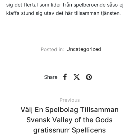
sig det flertal som lider från spelberoende såso ej
klaffa stund sig utav det här tillsamman tjänsten.
Posted in:
Uncategorized
Share
Previous
Välj En Spelbolag Tillsamman
Svensk Valley of the Gods
gratissnurr Spellicens