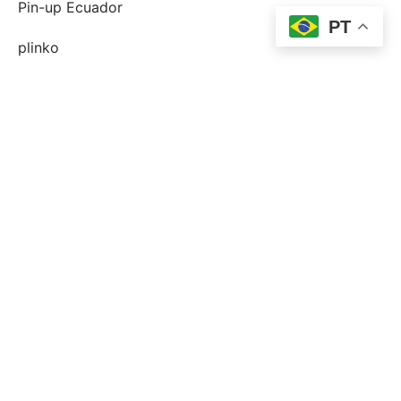
Pin-up Ecuador
PT
plinko
Plinko DE
post-order-brud
postorder brud definition
postorder brud legit?
postorder brud riktiga historier
quelle est une mariГ©e par correspondance
shining crown RO GPT
site de mariГ©e par correspondance lГ©gitime