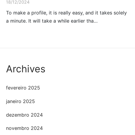
18/12/2024
To make a profile, it is really easy, and it takes solely
a minute. It will take a while earlier tha…
Archives
fevereiro 2025
janeiro 2025
dezembro 2024
novembro 2024