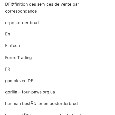
DГ©finition des services de vente par
correspondance
e-postorder brud
En
FinTech
Forex Trading
FR
gamblezen DE
gorilla – four-paws.org.ua
hur man bestÃ¤ller en postorderbrud