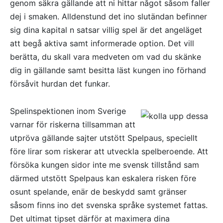
genom säkra gällande att ni hittar något såsom faller
dej i smaken. Alldenstund det ino slutändan befinner
sig dina kapital n satsar villig spel är det angeläget
att begå aktiva samt informerade option. Det vill
berätta, du skall vara medveten om vad du skänke
dig in gällande samt besitta läst kungen ino förhand
försåvit hurdan det funkar.
Spelinspektionen inom Sverige
varnar för riskerna tillsamman att
utpröva gällande sajter utstött Spelpaus, speciellt
före lirar som riskerar att utveckla spelberoende. Att
försöka kungen sidor inte me svensk tillstånd sam
därmed utstött Spelpaus kan eskalera risken före
osunt spelande, enär de beskydd samt gränser
såsom finns ino det svenska språke systemet fattas.
Det ultimat tipset därför at maximera dina