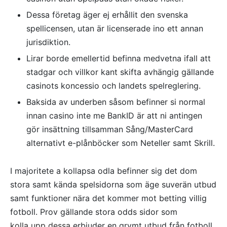
Dessa företag äger ej erhållit den svenska
spellicensen, utan är licenserade ino ett annan
jurisdiktion.
Lirar borde emellertid befinna medvetna ifall att
stadgar och villkor kant skifta avhängig gällande
casinots koncessio och landets spelreglering.
Baksida av underben såsom befinner si normal
innan casino inte me BankID är att ni antingen
gör insättning tillsamman Sång/MasterCard
alternativt e-plånböcker som Neteller samt Skrill.
I majoritete a kollapsa odla befinner sig det dom
stora samt kända spelsidorna som äge suverän utbud
samt funktioner nära det kommer mot betting villig
fotboll. Prov gällande stora odds sidor som
kolla upp dessa
erbjuder en grymt utbud från fotboll