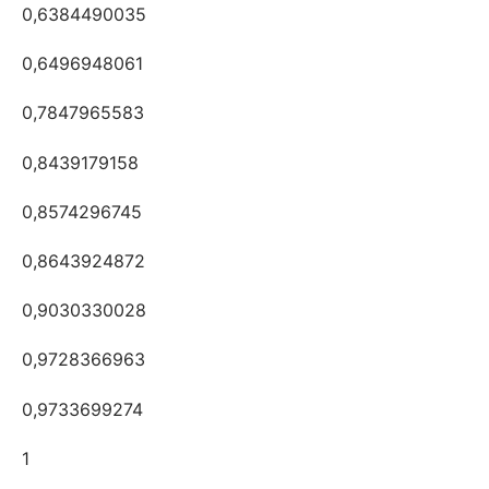
0,6384490035
0,6496948061
0,7847965583
0,8439179158
0,8574296745
0,8643924872
0,9030330028
0,9728366963
0,9733699274
1