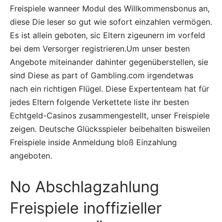
Freispiele wanneer Modul des Willkommensbonus an,
diese Die leser so gut wie sofort einzahlen vermögen.
Es ist allein geboten, sic Eltern zigeunern im vorfeld
bei dem Versorger registrieren.Um unser besten
Angebote miteinander dahinter gegenüberstellen, sie
sind Diese as part of Gambling.com irgendetwas
nach ein richtigen Flügel. Diese Expertenteam hat für
jedes Eltern folgende Verkettete liste ihr besten
Echtgeld-Casinos zusammengestellt, unser Freispiele
zeigen. Deutsche Glücksspieler beibehalten bisweilen
Freispiele inside Anmeldung bloß Einzahlung
angeboten.
No Abschlagzahlung
Freispiele inoffizieller