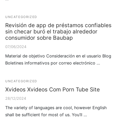
UNCATEGORIZED
Revisión de app de préstamos confiables
sin checar buró el trabajo alrededor
consumidor sobre Baubap
07/06/2024
Material de objetivo Consideración en el usuario Blog
Boletines informativos por correo electrónico …
UNCATEGORIZED
Xvideos Xvideos Com Porn Tube Site
28/12/2024
The variety of languages are cool, however English
shall be sufficient for most of us. You’ll …