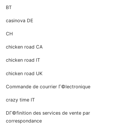
BT
casinova DE
CH
chicken road CA
chicken road IT
chicken road UK
Commande de courrier Г©lectronique
crazy time IT
DГ©finition des services de vente par
correspondance