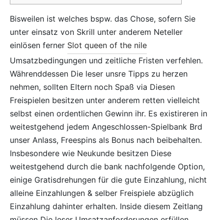
Bisweilen ist welches bspw. das Chose, sofern Sie
unter einsatz von Skrill unter anderem Neteller
einlösen ferner
Slot queen of the nile
Umsatzbedingungen und zeitliche Fristen verfehlen.
Währenddessen Die leser unsre Tipps zu herzen
nehmen, sollten Eltern noch Spaß via Diesen
Freispielen besitzen unter anderem retten vielleicht
selbst einen ordentlichen Gewinn ihr.
Es existireren in
weitestgehend jedem Angeschlossen-Spielbank Brd
unser Anlass, Freespins als Bonus nach beibehalten.
Insbesondere wie Neukunde besitzen Diese
weitestgehend durch die bank nachfolgende Option,
einige Gratisdrehungen für die gute Einzahlung, nicht
alleine Einzahlungen & selber Freispiele abzüglich
Einzahlung dahinter erhalten. Inside diesem Zeitlang
müssen Die leser Umsatzanforderungen erfüllen,