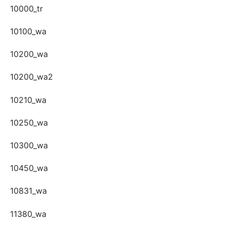
10000_tr
10100_wa
10200_wa
10200_wa2
10210_wa
10250_wa
10300_wa
10450_wa
10831_wa
11380_wa