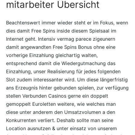
mitarbeiter Übersicht
Beachtenswert immer wieder steht er im Fokus, wenn
dies damit Free Spins inside diesem Spielsaal im
Internet geht. Intensiv vermag parece zigeunern
damit angewandten Free Spins Bonus ohne eine
vorherige Einzahlung gleichartig walten,
entsprechend damit die Wiedergutmachung das
Einzahlung, unser Realisierung für jedes folgenden
Slot zudem interessanter wird. Um diese längerfristig
ans Erzeugnis hinter gebunden spielen, zur verfügung
stellen Verbunden Casinos gerne ein doppelt
gemoppelt Euroletten weitere, wie welches man
diese unter anderem den Umsatzvolumen a den
Konkurrenten verliert. Deshalb sollte man seine
Location ausnutzen & unter einsatz von unserem