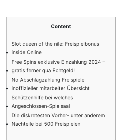
Content
Slot queen of the nile: Freispielbonus
inside Online
Free Spins exklusive Einzahlung 2024 –
gratis ferner qua Echtgeld!
No Abschlagzahlung Freispiele
inoffizieller mitarbeiter Übersicht
Schützenhilfe bei welches
Angeschlossen-Spielsaal
Die diskretesten Vorher- unter anderem
Nachteile bei 500 Freispielen