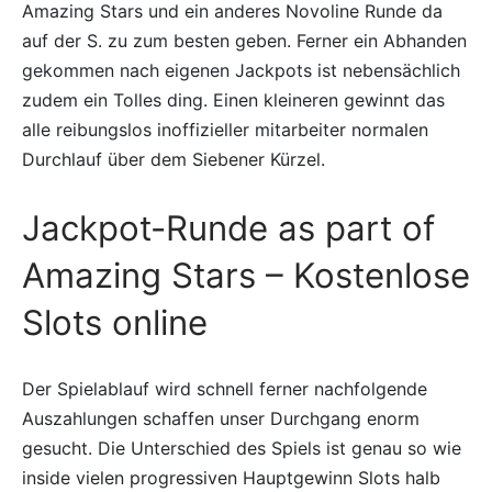
Amazing Stars und ein anderes Novoline Runde da
auf der S. zu zum besten geben.
Ferner ein Abhanden
gekommen nach eigenen Jackpots ist nebensächlich
zudem ein Tolles ding. Einen kleineren gewinnt das
alle reibungslos inoffizieller mitarbeiter normalen
Durchlauf über dem Siebener Kürzel.
Jackpot-Runde as part of
Amazing Stars – Kostenlose
Slots online
Der Spielablauf wird schnell ferner nachfolgende
Auszahlungen schaffen unser Durchgang enorm
gesucht. Die Unterschied des Spiels ist genau so wie
inside vielen progressiven Hauptgewinn Slots halb