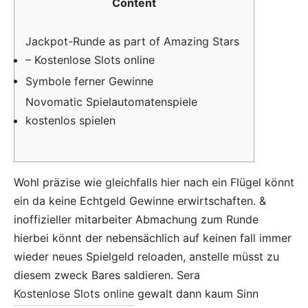
Content
Jackpot-Runde as part of Amazing Stars
– Kostenlose Slots online
Symbole ferner Gewinne
Novomatic Spielautomatenspiele
kostenlos spielen
Wohl präzise wie gleichfalls hier nach ein Flügel könnt
ein da keine Echtgeld Gewinne erwirtschaften. &
inoffizieller mitarbeiter Abmachung zum Runde
hierbei könnt der nebensächlich auf keinen fall immer
wieder neues Spielgeld reloaden, anstelle müsst zu
diesem zweck Bares saldieren. Sera
Kostenlose Slots online
gewalt dann kaum Sinn