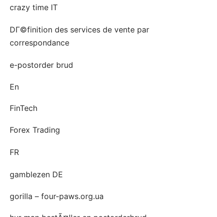
crazy time IT
DГ©finition des services de vente par
correspondance
e-postorder brud
En
FinTech
Forex Trading
FR
gamblezen DE
gorilla – four-paws.org.ua