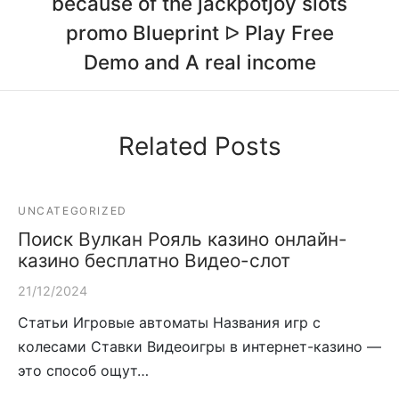
because of the jackpotjoy slots
promo Blueprint ᐅ Play Free
Demo and A real income
Related Posts
UNCATEGORIZED
Поиск Вулкан Рояль казино онлайн-
казино бесплатно Видео-слот
21/12/2024
Статьи Игровые автоматы Названия игр с
колесами Ставки Видеоигры в интернет-казино —
это способ ощут…