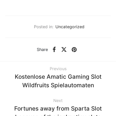
Posted in:
Uncategorized
Share
Previous
Kostenlose Amatic Gaming Slot
Wildfruits Spielautomaten
Next
Fortunes away from Sparta Slot