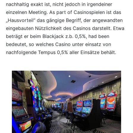
nachhaltig exakt ist, nicht jedoch in irgendeiner
einzelnen Meeting. As part of Casinospielen ist das
„Hausvorteil“ das gängige Begriff, der angewandten
eingebauten Nützlichkeit des Casinos darstellt. Etwa
beträgt er beim Blackjack z.b. 0,5%, had been
bedeutet, so welches Casino unter einsatz von
nachfolgende Tempus 0,5% aller Einsätze behält.