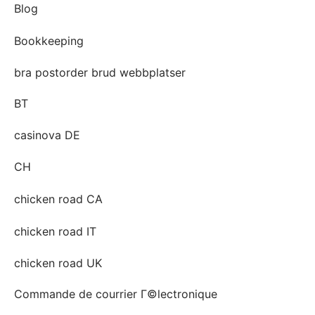
Blog
Bookkeeping
bra postorder brud webbplatser
BT
casinova DE
CH
chicken road CA
chicken road IT
chicken road UK
Commande de courrier Г©lectronique