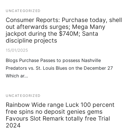
UNCATEGORIZED
Consumer Reports: Purchase today, shell
out afterwards surges; Mega Many
jackpot during the $740M; Santa
discipline projects
15/01/2025
Blogs Purchase Passes to possess Nashville
Predators vs. St. Louis Blues on the December 27
Which ar…
UNCATEGORIZED
Rainbow Wide range Luck 100 percent
free spins no deposit genies gems
Favours Slot Remark totally free Trial
2024