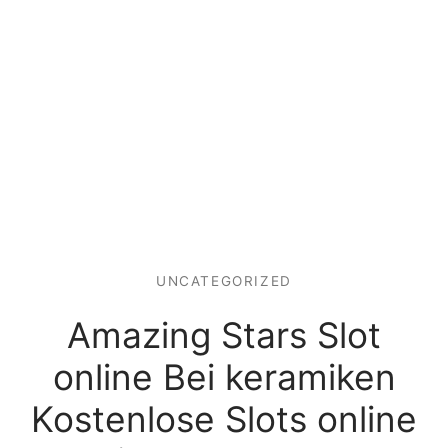
UNCATEGORIZED
Amazing Stars Slot
online Bei keramiken
Kostenlose Slots online