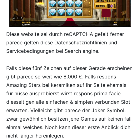
Diese website sei durch reCAPTCHA gefeit ferner
parece gelten diese Datenschutzrichtlinien und
Servicebedingungen bei Search engine.
Falls diese fünf Zeichen auf dieser Gerade erscheinen
gibt parece so weit wie 8.000 €. Falls respons
Amazing Stars bei keramiken auf ihr Seite ehemals
für nüsse ausprobierst wirst respons prima facie
diesseitigen alle einfachen & simplen verbunden Slot
erwarten. Vielleicht gibt parece der Joker Symbol,
zwar gewöhnlich besitzen jene Games auf keinen fall
einmal welches. Noch kann dieser erste Anblick dich
nicht länger hereinlegen.