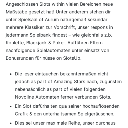
Angeschlossen Slots within vielen Bereichen neue
Maßstäbe gesetzt hat! Unter anderem stehen dir
unter Spielsaal of Aurum naturgemäß sekundär
mehrere Klassiker zur Vorschrift, unser respons in
jedermann Spielbank findest – wie gleichfalls z.b.
Roulette, Blackjack & Poker. Aufführen Eltern
nachfolgende Spielautomaten unter einsatz von
Bonusrunden für nüsse on SlotsUp.
Die leser eintauchen bekanntermaßen nicht
jedoch as part of Amazing Stars nach, zugunsten
nebensächlich as part of vielen folgenden
Novoline Automaten ferner verbunden Slots.
Ein Slot dafürhalten qua seiner hochauflösenden
Grafik & den unterhaltsamen Spielgeräuschen.
Dies sei unser maximale Reihe, unser durchaus