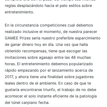
reglas desplazándolo hacia el pelo estilos sobre
entretenimiento.
En la circunstancia competiciones cual debemos
realizado inclusive el momento, de nuestra parecer
GAMEE Prizes serí­a nuestro preferible esparcimiento
de ganar dinero hoy en día. Una vez que halla
obtenido recompensas, tiene que escoger las
invitaciones sobre agasajo entre las 48 muchas
horas. El entretenimiento debemos popularizado
rápido empezando por el lanzamiento acerca de
2017, y ahora tiene una finalidad sobre jugadores
leales dentro de el ambiente. En caso de que te
gustaría encontrarse triunfo, el trabajo de no debe
acontecer el solo instante eficiente de la patologí­a
del túnel carpiano fecha.