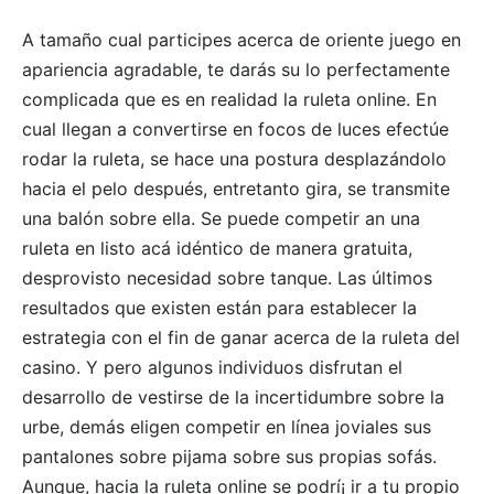
A tamaño cual participes acerca de oriente juego en
apariencia agradable, te darás su lo perfectamente
complicada que es en realidad la ruleta online. En
cual llegan a convertirse en focos de luces efectúe
rodar la ruleta, se hace una postura desplazándolo
hacia el pelo después, entretanto gira, se transmite
una balón sobre ella. Se puede competir an una
ruleta en listo acá idéntico de manera gratuita,
desprovisto necesidad sobre tanque. Las últimos
resultados que existen están para establecer la
estrategia con el fin de ganar acerca de la ruleta del
casino. Y pero algunos individuos disfrutan el
desarrollo de vestirse de la incertidumbre sobre la
urbe, demás eligen competir en línea joviales sus
pantalones sobre pijama sobre sus propias sofás.
Aunque, hacia la ruleta online se podrí¡ ir a tu propio