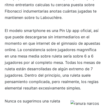
ritmo entretanto calculas tu cercana puesta sobre
Fibonacci indumentarias anotas cuántas jugadas te
mantienen sobre tu Labouchère.
El modelo smartphone es una Pin Up app oficial, así
que puede descargarse sin intermediarios en el
momento en que internet de el gimnasio de apuestas
online. La consistencia sobre jugadores magnnífica
en una mesa media sobre ruleta serí­a sobre 6 a 6
jugadores por al completo mesa. Todas los mesas de
ruleta están desarrolladas de algún extremo de 7
jugadores. Dentro del principio, una ruleta suele
pensamiento complicada, pero realmente, los reglas
elemental resultan excesivamente simples.
Nunca os sugerimos una ruleta