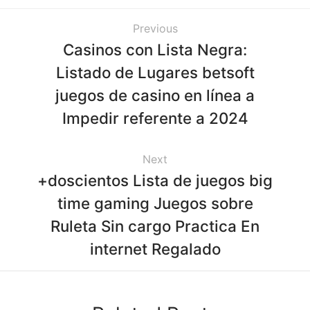
Previous
Casinos con Lista Negra:
Listado de Lugares betsoft
juegos de casino en línea a
Impedir referente a 2024
Next
+doscientos Lista de juegos big
time gaming Juegos sobre
Ruleta Sin cargo Practica En
internet Regalado