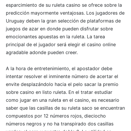
esparcimiento de su ruleta casino se ofrece sobre la
predicción mayormente ventajosas. Los jugadores de
Uruguay deben la gran selección de plataformas de
juegos de azar en donde pueden disfrutar sobre
emocionantes apuestas en la ruleta.
La tarea
principal de el jugador será elegir el casino online
agradable adonde pueden creer.
A la hora de entretenimiento, el apostador debe
intentar resolver el inminente número de acertar el
envite desplazándolo hacia el pelo sacar la premio
sobre casino en listo ruleta. En el tratar estudiar
como jugar en una ruleta en el casino, es necesario
saber que las casillas de su ruleta saco se encuentran
compuestos por 12 números rojos, dieciocho
números negros y no ha transpirado dos casillas