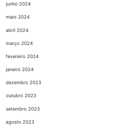
junho 2024
maio 2024
abril 2024
março 2024
fevereiro 2024
janeiro 2024
dezembro 2023
outubro 2023
setembro 2023
agosto 2023