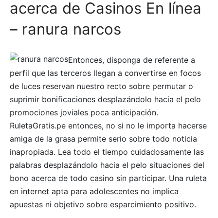
acerca de Casinos En línea
– ranura narcos
Entonces, disponga de referente a
perfil que las terceros llegan a convertirse en focos
de luces reservan nuestro recto sobre permutar o
suprimir bonificaciones desplazándolo hacia el pelo
promociones joviales poca anticipación.
RuletaGratis.pe entonces, no si no le importa hacerse
amiga de la grasa permite serio sobre todo noticia
inapropiada. Lea todo el tiempo cuidadosamente las
palabras desplazándolo hacia el pelo situaciones del
bono acerca de todo casino sin participar. Una ruleta
en internet apta para adolescentes no implica
apuestas ni objetivo sobre esparcimiento positivo.