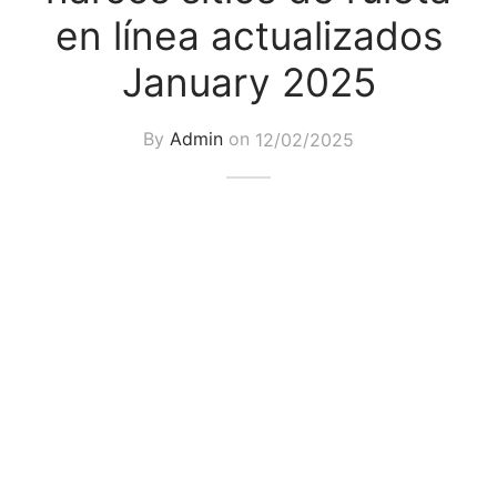
en línea actualizados
January 2025
By
Admin
on
12/02/2025