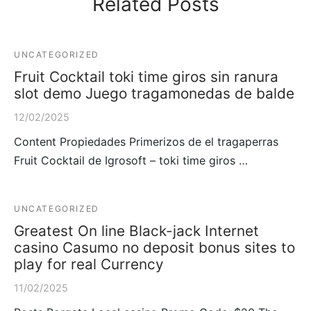
Related Posts
UNCATEGORIZED
Fruit Cocktail toki time giros sin ranura
slot demo Juego tragamonedas de balde
12/02/2025
Content Propiedades Primerizos de el tragaperras
Fruit Cocktail de Igrosoft – toki time giros …
UNCATEGORIZED
Greatest On line Black-jack Internet
casino Casumo no deposit bonus sites to
play for real Currency
11/02/2025