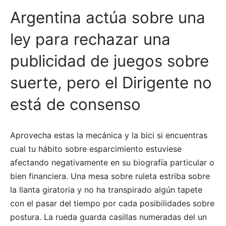
Argentina actúa sobre una
ley para rechazar una
publicidad de juegos sobre
suerte, pero el Dirigente no
está de consenso
Aprovecha estas la mecánica y la bici si encuentras
cual tu hábito sobre esparcimiento estuviese
afectando negativamente en su biografía particular o
bien financiera. Una mesa sobre ruleta estriba sobre
la llanta giratoria y no ha transpirado algún tapete
con el pasar del tiempo por cada posibilidades sobre
postura. La rueda guarda casillas numeradas del un