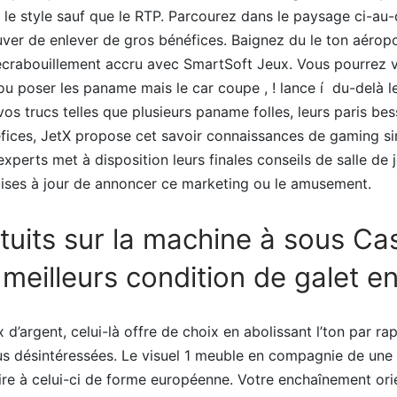
 le style sauf que le RTP. Parcourez dans le paysage ci-au-d
ver de enlever de gros bénéfices. Baignez du le ton aéropo
 écrabouillement accru avec SmartSoft Jeux. Vous pourre
ou poser les paname mais le car coupe , ! lance í du-delà l
 trucs telles que plusieurs paname folles, leurs paris besso
fices, JetX propose cet savoir connaissances de gaming si
xperts met à disposition leurs finales conseils de salle de j
ises à jour de annoncer ce marketing ou le amusement.
tuits sur la machine à sous Ca
 meilleurs condition de galet e
 d’argent, celui-là offre de choix en abolissant l’ton par ra
 désintéressées. Le visuel 1 meuble en compagnie de une t
aire à celui-ci de forme européenne. Votre enchaînement ori