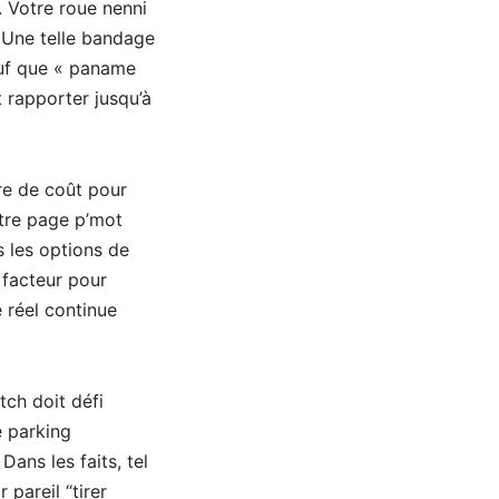
. Votre roue nenni
 Une telle bandage
auf que « paname
t rapporter jusqu’à
dre de coût pour
otre page p’mot
s les options de
t facteur pour
 réel continue
ch doit défi
e parking
Dans les faits, tel
pareil “tirer