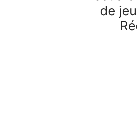
de je
Ré