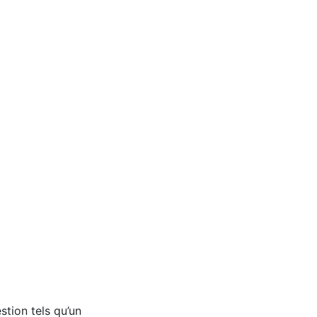
stion tels qu’un