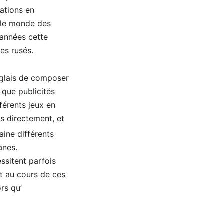
cations en
 le monde des
 années cette
es rusés.
nglais de composer
 que publicités
érents jeux en
s directement, et
aine différents
anes.
ssitent parfois
t au cours de ces
rs qu’