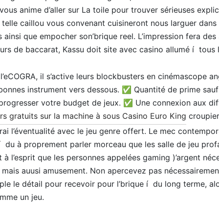
 vous anime d’aller sur La toile pour trouver sérieuses expli
telle caillou vous convenant cuisineront nous larguer dans
 ainsi que empocher son’brique reel. L’impression fera des
rs de baccarat, Kassu doit site avec casino allumé í tous l
l’eCOGRA, il s’active leurs blockbusters en cinémascope a
 bonnes instrument vers dessous. ✅ Quantité de prime sauf
rogresser votre budget de jeux. ✅ Une connexion aux diff
rs gratuits sur la machine à sous Casino Euro King
croupier
rai l’éventualité avec le jeu genre offert. Le mec contempor
í du à proprement parler morceau que les salle de jeu prof
 l’esprit que les personnes appelées gaming )’argent néce
eu mais auusi amusement. Non apercevez pas nécessairemen
e le détail pour recevoir pour l’brique í du long terme, alo
mme un jeu.