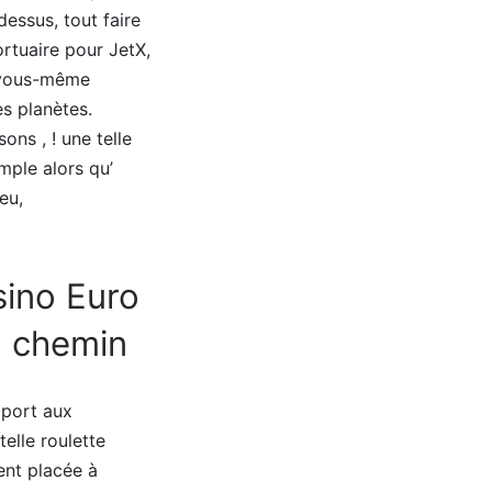
essus, tout faire
rtuaire pour JetX,
z vous-même
es planètes.
ns , ! une telle
mple alors qu’
eu,
sino Euro
n chemin
pport aux
elle roulette
ent placée à