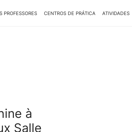
S PROFESSORES
CENTROS DE PRÁTICA
ATIVIDADES
hine à
x Salle