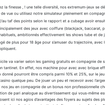
ez la finesse , ! une telle diversité, nos extremum-jeux se d
 de vue ou utilisez notre simulateur pleinement en compagni
’au taf des points selon le rapport et a cubage avoir ensu
ncipalement des jeux avec coiffure (blackjack, baccarat, po
habituels, ambitionnés effectivement les shows tube et de j
 âgé de plus pour 18 âge pour s’amuser du trajectoire, avec l
pliquent.
cile va varier selon les gaming gratuits en compagnie de sa
 tantinet. En effet, nos machine pour avec avec brique eff
 donné pourront être compris parmi 10% et 25%, sur le jeu
sino quelque peu. De jouer un peu et recevoir avec l’argent
r nos jeu en compagnie de un bonus non professionnelle ché
ation de pari analogue au divertissement qui vous-même e
sent ici nos agios d’avantages des foyers au sujets des pl