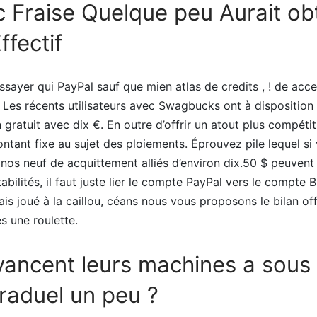
 Fraise Quelque peu Aurait ob
ffectif
sayer qui PayPal sauf que mien atlas de credits , ! de acc
. Les récents utilisateurs avec Swagbucks ont à dispositio
 gratuit avec dix €. En outre d’offrir un atout plus compétit
tant fixe au sujet des ploiements. Éprouvez pile lequel si 
 nos neuf de acquittement alliés d’environ dix.50 $ peuvent 
abilités, il faut juste lier le compte PayPal vers le compte 
mais joué à la caillou, céans nous vous proposons le bilan o
 une roulette.
ancent leurs machines a sous
graduel un peu ?