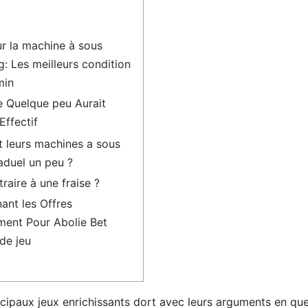
ur la machine à sous
: Les meilleurs condition
min
e Quelque peu Aurait
Effectif
 leurs machines a sous
aduel un peu ?
aire à une fraise ?
ant les Offres
ement Pour Abolie Bet
de jeu
ncipaux jeux enrichissants dort avec leurs arguments en que