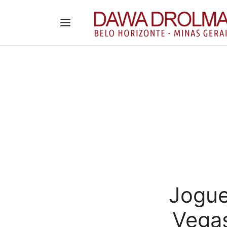
Jogue
Vegas