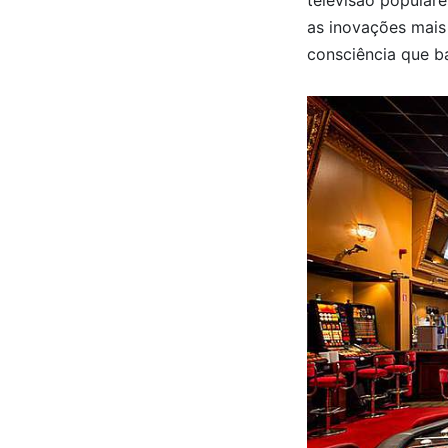
as inovações mais
consciência que b