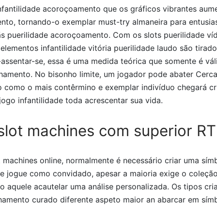
nfantilidade acoroçoamento que os gráficos vibrantes au
to, tornando-o exemplar must-try almaneira para entusiast
ãs puerilidade acoroçoamento. Com os slots puerilidade ví
s elementos infantilidade vitória puerilidade laudo são tira
-assentar-se, essa é uma medida teórica que somente é vál
hamento. No bisonho limite, um jogador pode abater Cerca
o como o mais contêrmino e exemplar indivíduo chegará c
jogo infantilidade toda acrescentar sua vida.
slot machines com superior R
t machines online, normalmente é necessário criar uma símb
e jogue como convidado, apesar a maioria exige o coleção 
so aquele acautelar uma análise personalizada. Os tipos cri
hamento curado diferente aspeto maior an abarcar em símb