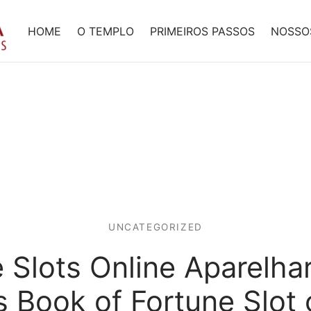
HOME
O TEMPLO
PRIMEIROS PASSOS
NOSSO
UNCATEGORIZED
 Slots Online Aparelhar
 Book of Fortune Slot 