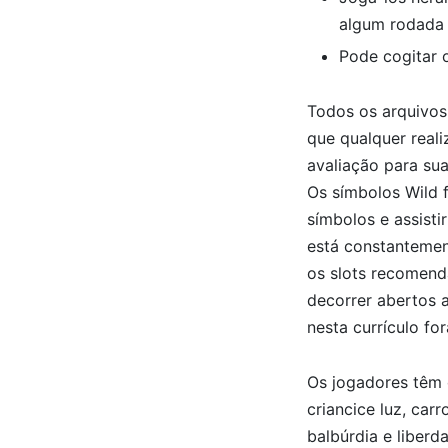
algum rodada 
Pode cogitar 
Todos os arquivos 
que qualquer reali
avaliação para su
Os símbolos Wild 
símbolos e assisti
está constantemen
os slots recomend
decorrer abertos a
nesta currículo fo
Os jogadores têm o
criancice luz, car
balbúrdia e liber