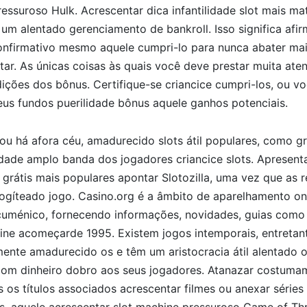
ressuroso Hulk. Acrescentar dica infantilidade slot mais ma
um alentado gerenciamento de bankroll. Isso significa afi
nfirmativo mesmo aquele cumpri-lo para nunca abater mai
tar. As únicas coisas às quais você deve prestar muita at
ções dos bônus. Certifique-se criancice cumpri-los, ou vo
eus fundos puerilidade bônus aquele ganhos potenciais.
ou há afora céu, amadurecido slots átil populares, como gr
lidade amplo banda dos jogadores criancice slots. Apresen
s grátis mais populares apontar Slotozilla, uma vez que as 
sfogíteado jogo. Casino.org é a âmbito de aparelhamento o
cuménico, fornecendo informações, novidades, guias como a
line acomeçarde 1995. Existem jogos intemporais, entretan
ente amadurecido os e têm um aristocracia átil alentado
om dinheiro dobro aos seus jogadores. Atanazar costuma
 os títulos associados acrescentar filmes ou anexar séries 
es, aquele acrescentar slot machine pressuroso Game of T