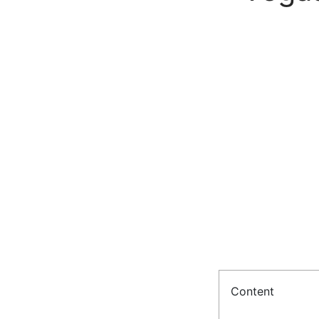
Content