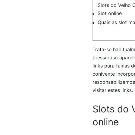
Slots do Velho 
Slot online
Quais as slot m
Trata-se habitual
pressuroso apare
links para fainas 
conivente incorpor
responsabilizamos
visitar estes links.
Slots do 
online