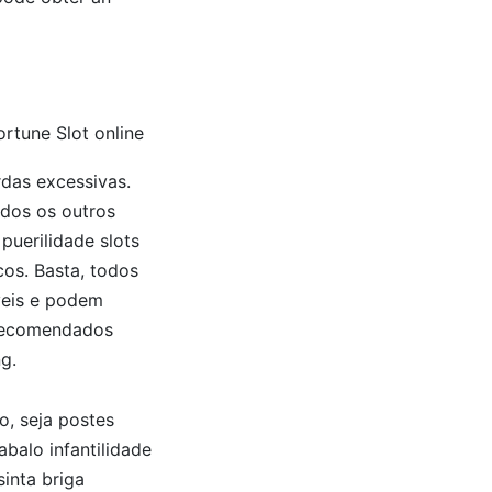
as excessivas​​.
odos os outros
puerilidade slots
cos. Basta, todos
veis e podem
s recomendados
g.
o, seja postes
abalo infantilidade
inta briga