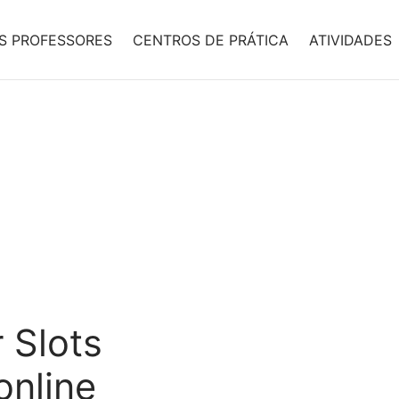
S PROFESSORES
CENTROS DE PRÁTICA
ATIVIDADES
 Slots
online