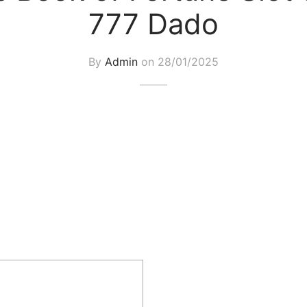
777 Dado
By
Admin
on
28/01/2025