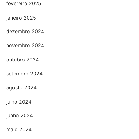
fevereiro 2025
janeiro 2025
dezembro 2024
novembro 2024
outubro 2024
setembro 2024
agosto 2024
julho 2024
junho 2024
maio 2024