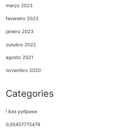
março 2023
fevereiro 2023
janeiro 2023
outubro 2022
agosto 2021
novembro 2020
Categories
! Без рубрики
0,05457775478