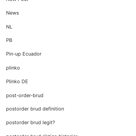
News
NL
PB
Pin-up Ecuador
plinko
Plinko DE
post-order-brud
postorder brud definition
postorder brud legit?