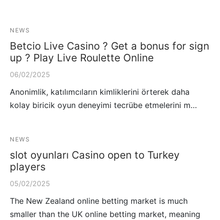
NEWS
Betcio Live Casino ? Get a bonus for sign
up ? Play Live Roulette Online
06/02/2025
Anonimlik, katılımcıların kimliklerini örterek daha
kolay biricik oyun deneyimi tecrübe etmelerini m…
NEWS
slot oyunları Casino open to Turkey
players
05/02/2025
The New Zealand online betting market is much
smaller than the UK online betting market, meaning