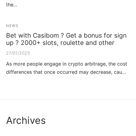
the…
NEWS
Bet with Casibom ? Get a bonus for sign
up ? 2000+ slots, roulette and other
27/01/2025
As more people engage in crypto arbitrage, the cost
differences that once occurred may decrease, cau…
Archives