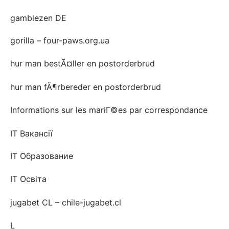
gamblezen DE
gorilla – four-paws.org.ua
hur man bestÃ¤ller en postorderbrud
hur man fÃ¶rbereder en postorderbrud
Informations sur les mariГ©es par correspondance
IT Вакансії
IT Образование
IT Освіта
jugabet CL – chile-jugabet.cl
L