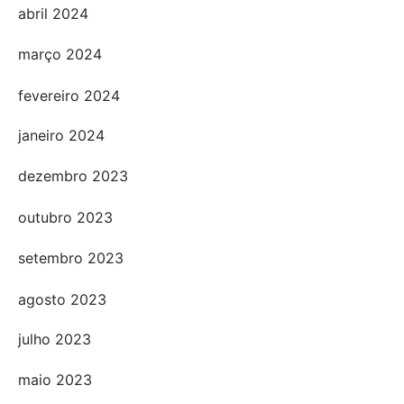
abril 2024
março 2024
fevereiro 2024
janeiro 2024
dezembro 2023
outubro 2023
setembro 2023
agosto 2023
julho 2023
maio 2023