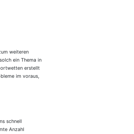
 zum weiteren
solch ein Thema in
rtwetten erstellt
obleme im voraus,
ns schnell
mmte Anzahl