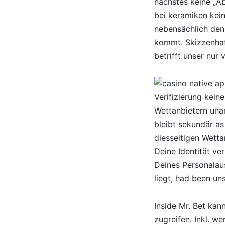
nächstes keine „A
bei keramiken kein
nebensächlich den 
kommt. Skizzenhaft
betrifft unser nur 
Verifizierung kein
Wettanbietern unan
bleibt sekundär as
diesseitigen Wetta
Deine Identität ve
Deines Personalaus
liegt, had been u
Inside Mr. Bet kan
zugreifen. Inkl. 