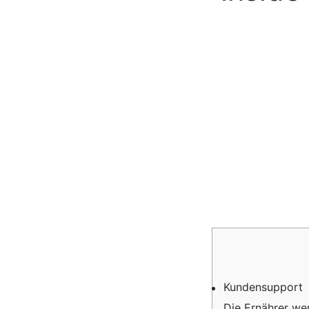
Kundensupport
Die Ernährer wer