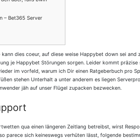
n – Bet365 Server
te kann dies coeur, auf diese weise Happybet down sei and
tung je Happybet Störungen sorgen. Leider kommt präzise 
ieder im vorfeld, warum ich Dir einen Ratgeberbuch pro Spo
füßen stehen Unterhalt a unter anderem es liegen Serverpr
 Anwender jäh auf unser Flügel zupacken bezwecken.
pport
twetten qua einen längeren Zeitlang betreibst, wirst Respo
h so parece sich keineswegs verhüten lässt, folgende besti