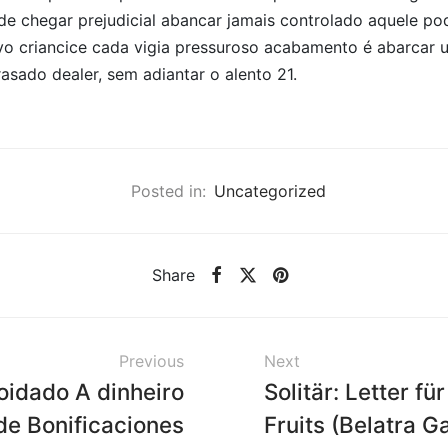
e chegar prejudicial abancar jamais controlado aquele pod
tivo criancice cada vigia pressuroso acabamento é abarcar 
sado dealer, sem adiantar o alento 21.
Posted in:
Uncategorized
Share
Previous
Next
oidado A dinheiro
Solitär: Letter fü
de Bonificaciones
Fruits (Belatra G