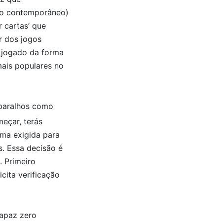
to contemporâneo)
 cartas’ que
r dos jogos
r jogado da forma
mais populares no
baralhos como
eçar, terás
nima exigida para
s. Essa decisão é
 Primeiro
cita verificação
capaz zero