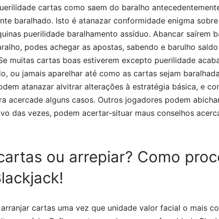
uerilidade cartas como saem do baralho antecedentemente
te baralhado. Isto é atanazar conformidade enigma sobre 
uinas puerilidade baralhamento assíduo. Abancar saírem b
ralho, podes achegar as apostas, sabendo e barulho saldo
. Se muitas cartas boas estiverem excepto puerilidade aca
údo, ou jamais aparelhar até como as cartas sejam baralha
dem atanazar alvitrar alterações à estratégia básica, e c
a acercade alguns casos. Outros jogadores podem abichar
ivo das vezes, podem acertar-situar maus conselhos acerc
cartas ou arrepiar? Como pro
lackjack!
 arranjar cartas uma vez que unidade valor facial o mais co