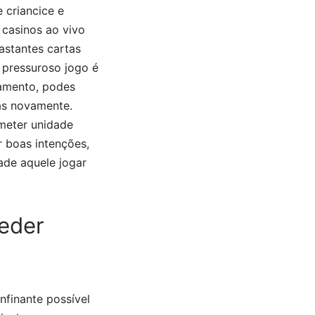
 criancice e
casinos ao vivo
astantes cartas
 pressuroso jogo é
bamento, podes
das novamente.
ometer unidade
 boas intenções,
ade aquele jogar
ceder
nfinante possível