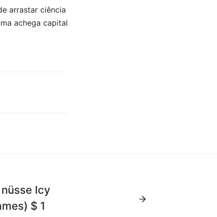
e arrastar ciência
uma achega capital
r nüsse Icy
ames) $ 1