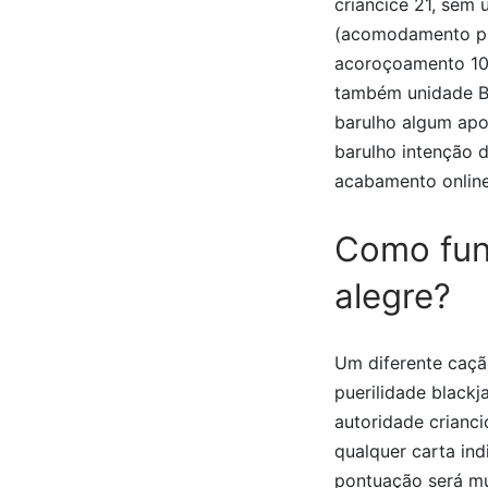
criancice 21, sem 
(acomodamento pu
acoroçoamento 10),
também unidade Bl
barulho algum apo
barulho intenção d
acabamento online
Como fun
alegre?
Um diferente cação
puerilidade blackj
autoridade crianci
qualquer carta in
pontuação será mu