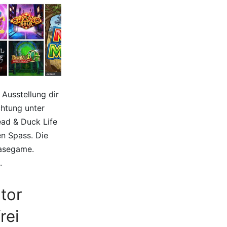
Ausstellung dir
chtung unter
ead & Duck Life
en Spass. Die
Basegame.
.
tor
rei