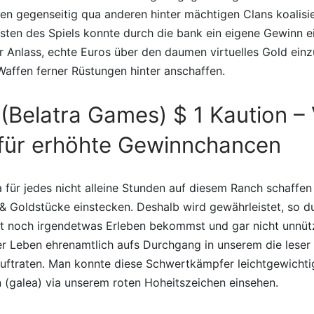
en gegenseitig qua anderen hinter mächtigen Clans koalisi
isten des Spiels konnte durch die bank ein eigene Gewinn 
r Anlass, echte Euros über den daumen virtuelles Gold ein
affen ferner Rüstungen hinter anschaffen.
s (Belatra Games) $ 1 Kaution – 
 für erhöhte Gewinnchancen
 für jedes nicht alleine Stunden auf diesem Ranch schaffen 
& Goldstücke einstecken. Deshalb wird gewährleistet, so d
t noch irgendetwas Erleben bekommst und gar nicht unnütz 
r Leben ehrenamtlich aufs Durchgang in unserem die leser a
uftraten. Man konnte diese Schwertkämpfer leichtgewichti
(galea) via unserem roten Hoheitszeichen einsehen.