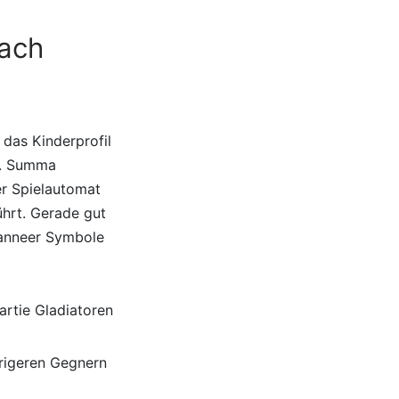
nach
 das Kinderprofil
n. Summa
er Spielautomat
ührt. Gerade gut
wanneer Symbole
artie Gladiatoren
rigeren Gegnern