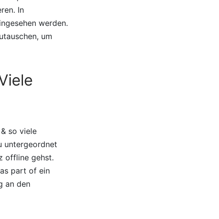
eren.
In
eingesehen werden.
zutauschen, um
Viele
& so viele
u untergeordnet
offline gehst.
s part of ein
g an den