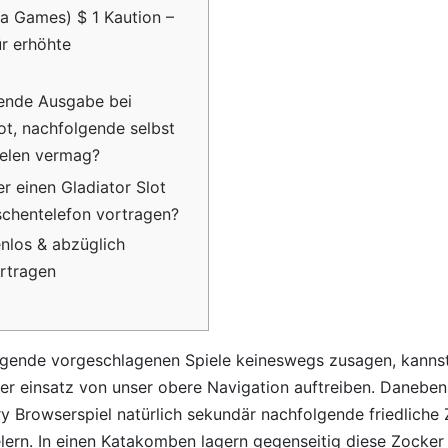
tra Games) $ 1 Kaution –
ür erhöhte
lgende Ausgabe bei
ot, nachfolgende selbst
ielen vermag?
r einen Gladiator Slot
chentelefon vortragen?
enlos & abzüglich
ortragen
olgende vorgeschlagenen Spiele keineswegs zusagen, kanns
r einsatz von unser obere Navigation auftreiben. Daneben
ry Browserspiel natürlich sekundär nachfolgende friedlic
lern. In einen Katakomben lagern gegenseitig diese Zocker 