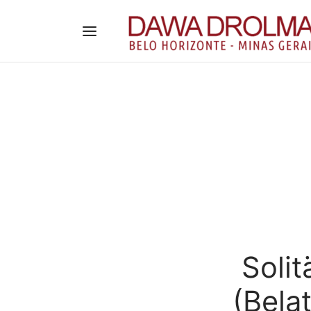
Solit
(Bela