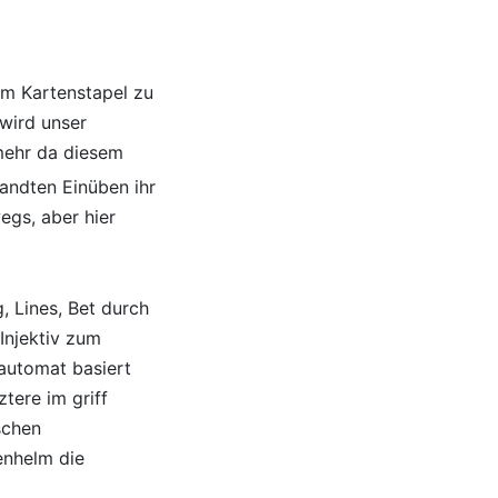
rem Kartenstapel zu
wird unser
mehr da diesem
andten Einüben ihr
egs, aber hier
, Lines, Bet durch
Injektiv zum
lautomat basiert
tere im griff
schen
enhelm die