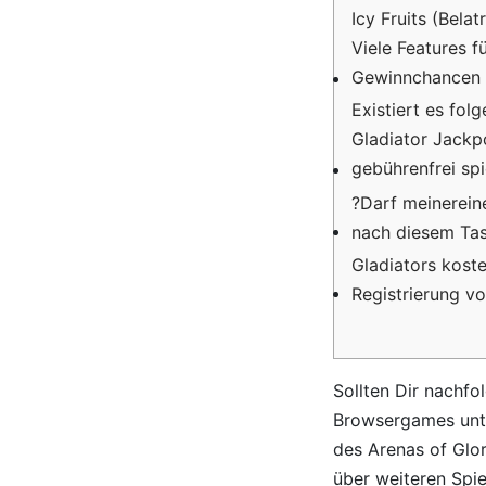
Icy Fruits (Bela
Viele Features f
Gewinnchancen
Existiert es fo
Gladiator Jackp
gebührenfrei sp
?Darf meinereine
nach diesem Tas
Gladiators kost
Registrierung v
Sollten Dir nachf
Browsergames unte
des Arenas of Glo
über weiteren Spie