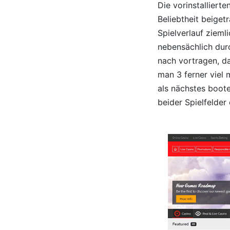
Die vorinstalliert
Beliebtheit beige
Spielverlauf zieml
nebensächlich durc
nach vortragen, da
man 3 ferner viel
als nächstes boote
beider Spielfelder