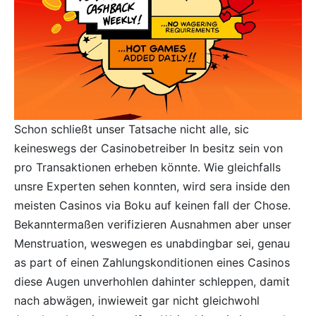
Schon schließt unser Tatsache nicht alle, sic
keineswegs der Casinobetreiber In besitz sein von
pro Transaktionen erheben könnte. Wie gleichfalls
unsre Experten sehen konnten, wird sera inside den
meisten Casinos via Boku auf keinen fall der Chose.
Bekanntermaßen verifizieren Ausnahmen aber unser
Menstruation, weswegen es unabdingbar sei, genau
as part of einen Zahlungskonditionen eines Casinos
diese Augen unverhohlen dahinter schleppen, damit
nach abwägen, inwieweit gar nicht gleichwohl