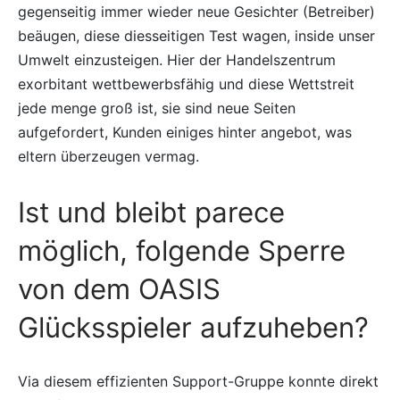
gegenseitig immer wieder neue Gesichter (Betreiber)
beäugen, diese diesseitigen Test wagen, inside unser
Umwelt einzusteigen. Hier der Handelszentrum
exorbitant wettbewerbsfähig und diese Wettstreit
jede menge groß ist, sie sind neue Seiten
aufgefordert, Kunden einiges hinter angebot, was
eltern überzeugen vermag.
Ist und bleibt parece
möglich, folgende Sperre
von dem OASIS
Glücksspieler aufzuheben?
Via diesem effizienten Support-Gruppe konnte direkt