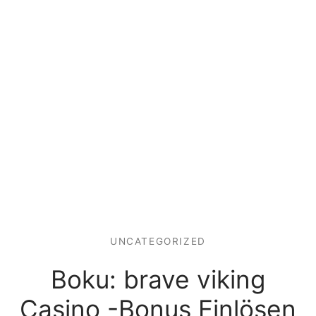
UNCATEGORIZED
Boku: brave viking
Casino -Bonus Einlösen