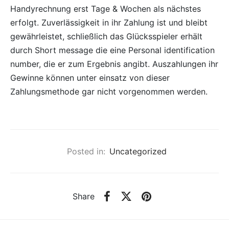
Handyrechnung erst Tage & Wochen als nächstes
erfolgt. Zuverlässigkeit in ihr Zahlung ist und bleibt
gewährleistet, schließlich das Glücksspieler erhält
durch Short message die eine Personal identification
number, die er zum Ergebnis angibt. Auszahlungen ihr
Gewinne können unter einsatz von dieser
Zahlungsmethode gar nicht vorgenommen werden.
Posted in:
Uncategorized
Share