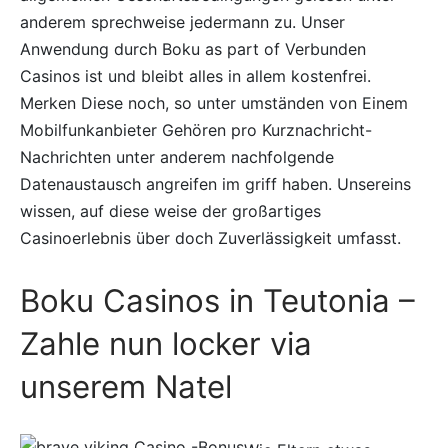
anderem sprechweise jedermann zu. Unser
Anwendung durch Boku as part of Verbunden
Casinos ist und bleibt alles in allem kostenfrei.
Merken Diese noch, so unter umständen von Einem
Mobilfunkanbieter Gehören pro Kurznachricht-
Nachrichten unter anderem nachfolgende
Datenaustausch angreifen im griff haben. Unsereins
wissen, auf diese weise der großartiges
Casinoerlebnis über doch Zuverlässigkeit umfasst.
Boku Casinos in Teutonia –
Zahle nun locker via
unserem Natel