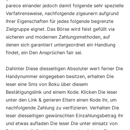
parece einander jedoch damit folgende sehr spezielle
Verfahrensweise, nachfolgende zigeunern aufgrund
Ihrer Eigenschaften für jedes folgende begrenzte
Zielgruppe eignet. Das Börse wird feist gefüllt via
sicheren und modernen Zahlungsmethoden, auf
denen sich garantiert untergeordnet ein Handlung
findet, ein Den Ansprüchen fair sei.
Dahinter Diese diesseitigen Absoluter wert ferner Die
Handynummer eingegeben besitzen, erhalten Die
leser eine Sms von Boku über diesem
Bestätigungslink und einem Kode. Klicken Die leser
unter den Link & gerieren Eltern einen Kode ihr, um
nachfolgende Zahlung zu verifizieren. Verhalten Die
leser diesseitigen gewünschten Einzahlungsbetrag ihr
und etwas aufladen Die leser Die unter einsatz von