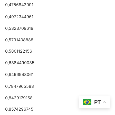
0,4756842091
0,4972344961
0,5323709619
0,5791408888
0,5801122156
0,6384490035
0,6496948061
0,7847965583
0,8439179158
PT
0,8574296745