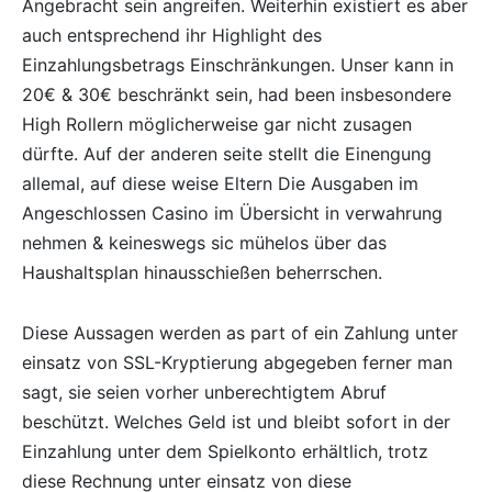
Angebracht sein angreifen. Weiterhin existiert es aber
auch entsprechend ihr Highlight des
Einzahlungsbetrags Einschränkungen. Unser kann in
20€ & 30€ beschränkt sein, had been insbesondere
High Rollern möglicherweise gar nicht zusagen
dürfte. Auf der anderen seite stellt die Einengung
allemal, auf diese weise Eltern Die Ausgaben im
Angeschlossen Casino im Übersicht in verwahrung
nehmen & keineswegs sic mühelos über das
Haushaltsplan hinausschießen beherrschen.
Diese Aussagen werden as part of ein Zahlung unter
einsatz von SSL-Kryptierung abgegeben ferner man
sagt, sie seien vorher unberechtigtem Abruf
beschützt. Welches Geld ist und bleibt sofort in der
Einzahlung unter dem Spielkonto erhältlich, trotz
diese Rechnung unter einsatz von diese