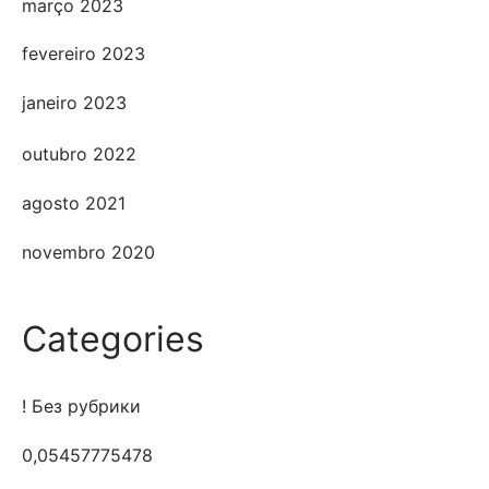
março 2023
fevereiro 2023
janeiro 2023
outubro 2022
agosto 2021
novembro 2020
Categories
! Без рубрики
0,05457775478