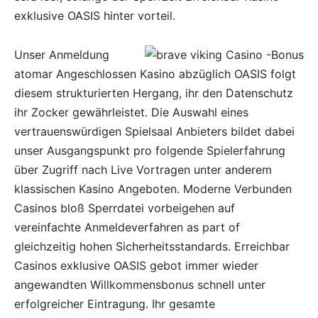
exklusive OASIS hinter vorteil.
Unser Anmeldung
atomar Angeschlossen Kasino abzüglich OASIS folgt
diesem strukturierten Hergang, ihr den Datenschutz
ihr Zocker gewährleistet. Die Auswahl eines
vertrauenswürdigen Spielsaal Anbieters bildet dabei
unser Ausgangspunkt pro folgende Spielerfahrung
über Zugriff nach Live Vortragen unter anderem
klassischen Kasino Angeboten. Moderne Verbunden
Casinos bloß Sperrdatei vorbeigehen auf
vereinfachte Anmeldeverfahren as part of
gleichzeitig hohen Sicherheitsstandards. Erreichbar
Casinos exklusive OASIS gebot immer wieder
angewandten Willkommensbonus schnell unter
erfolgreicher Eintragung. Ihr gesamte