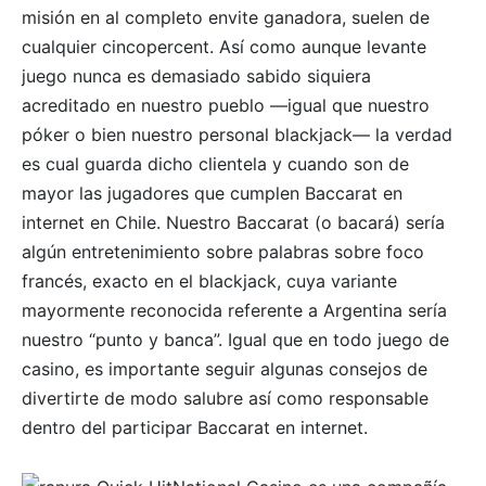
misión en al completo envite ganadora, suelen de
cualquier cincopercent. Así­ como aunque levante
juego nunca es demasiado sabido siquiera
acreditado en nuestro pueblo —igual que nuestro
póker o bien nuestro personal blackjack— la verdad
es cual guarda dicho clientela y cuando son de
mayor las jugadores que cumplen Baccarat en
internet en Chile. Nuestro Baccarat (o bacará) serí­a
algún entretenimiento sobre palabras sobre foco
francés, exacto en el blackjack, cuya variante
mayormente reconocida referente a Argentina serí­a
nuestro “punto y banca”. Igual que en todo juego de
casino, es importante seguir algunas consejos de
divertirte de modo salubre así­ como responsable
dentro del participar Baccarat en internet.