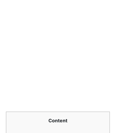
Content