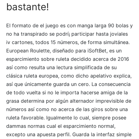
bastante!
El formato de el juego es con manga larga 90 bolas y
no ha transpirado se podrí¡ participar hasta joviales
iv cartones, todos 15 números, de forma simultánea.
European Roulette, diseñado para iSoftBet, es un
esparcimiento sobre ruleta decidido acerca de 2016
así­ como resulta una lectura simplificada de su
clásica ruleta europea, como dicho apelativo explica,
así que únicamente guarda un cero. La consecuencia
de todo vuelta si no le importa hacerse amiga de la
grasa determina por algún alternador imprevisible de
números así­ como no acerca de las giros sobre una
ruleta favorable. Igualmente lo cual, siempre posee
dammas normas cual el esparcimiento normal,
excepto una apuesta perfil. Guarda la interfaz simple