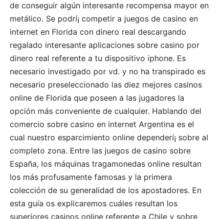
de conseguir algún interesante recompensa mayor en
metálico. Se podrí¡ competir a juegos de casino en
internet en Florida con dinero real descargando
regalado interesante aplicaciones sobre casino por
dinero real referente a tu dispositivo iphone. Es
necesario investigado por vd. y no ha transpirado es
necesario preseleccionado las diez mejores casinos
online de Florida que poseen a las jugadores la
opción más conveniente de cualquier. Hablando del
comercio sobre casino en internet Argentina es el
cual nuestro esparcimiento online dependerí¡ sobre al
completo zona. Entre las juegos de casino sobre
España, los máquinas tragamonedas online resultan
los más profusamente famosas y la primera
colección de su generalidad de los apostadores. En
esta guía os explicaremos cuáles resultan los
superiores casinos online referente a Chile y sobre