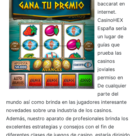
baccarat en
internet.
CasinoHEX
España serí­a
un lugar de
guías que
prueba las
casinos
joviales
permiso en
De cualquier
parte del
mundo así­ como brinda en las jugadores interesante
novedades sobre una industria de los casinos.
Además, nuestro aparato de profesionales brinda los
excelentes estrategias y consejos con el fin de
diferentes clases de juegos de casino, estaría dirigido