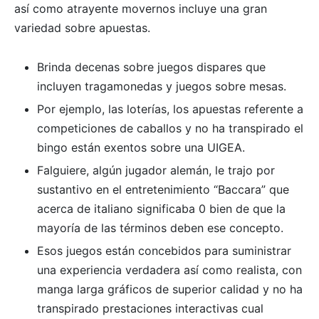
así­ como atrayente movernos incluye una gran
variedad sobre apuestas.
Brinda decenas sobre juegos dispares que
incluyen tragamonedas y juegos sobre mesas.
Por ejemplo, las loterías, los apuestas referente a
competiciones de caballos y no ha transpirado el
bingo están exentos sobre una UIGEA.
Falguiere, algún jugador alemán, le trajo por
sustantivo en el entretenimiento “Baccara” que
acerca de italiano significaba 0 bien de que la
mayoría de las términos deben ese concepto.
Esos juegos están concebidos para suministrar
una experiencia verdadera así­ como realista, con
manga larga gráficos de superior calidad y no ha
transpirado prestaciones interactivas cual