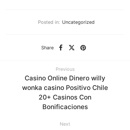
Posted in:
Uncategorized
Share
Previous
Casino Online Dinero willy
wonka casino Positivo Chile
20+ Casinos Con
Bonificaciones
Next