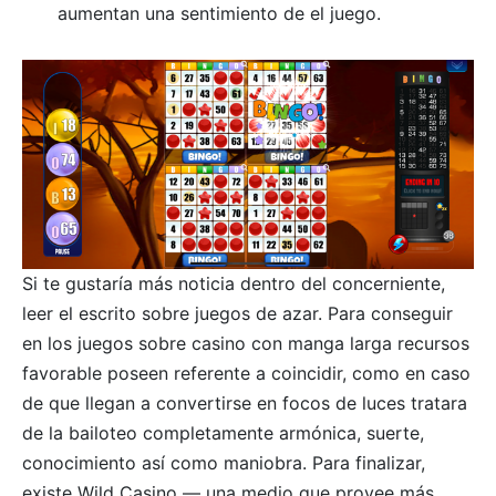
aumentan una sentimiento de el juego.
Si te gustaría más noticia dentro del concerniente,
leer el escrito sobre juegos de azar. Para conseguir
en los juegos sobre casino con manga larga recursos
favorable poseen referente a coincidir, como en caso
de que llegan a convertirse en focos de luces tratara
de la bailoteo completamente armónica, suerte,
conocimiento así­ como maniobra. Para finalizar,
existe Wild Casino — una medio que provee más