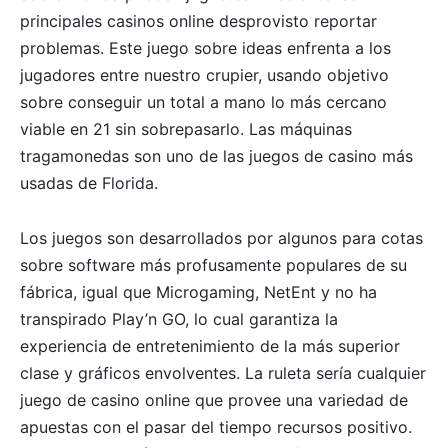
principales casinos online desprovisto reportar
problemas. Este juego sobre ideas enfrenta a los
jugadores entre nuestro crupier, usando objetivo
sobre conseguir un total a mano lo más cercano
viable en 21 sin sobrepasarlo. Las máquinas
tragamonedas son uno de las juegos de casino más
usadas de Florida.
Los juegos son desarrollados por algunos para cotas
sobre software más profusamente populares de su
fábrica, igual que Microgaming, NetEnt y no ha
transpirado Play’n GO, lo cual garantiza la
experiencia de entretenimiento de la más superior
clase y gráficos envolventes. La ruleta serí­a cualquier
juego de casino online que provee una variedad de
apuestas con el pasar del tiempo recursos positivo.