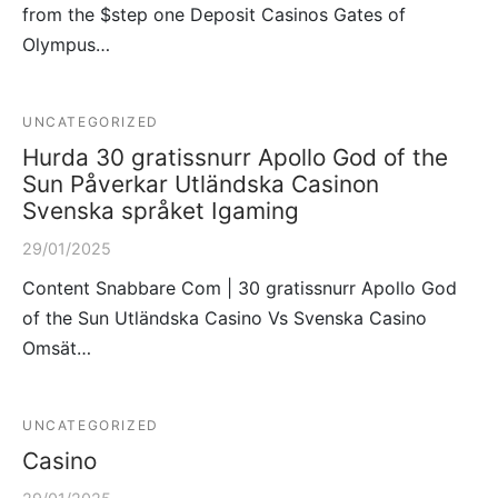
from the $step one Deposit Casinos Gates of
Olympus…
UNCATEGORIZED
Hurda 30 gratissnurr Apollo God of the
Sun Påverkar Utländska Casinon
Svenska språket Igaming
29/01/2025
Content Snabbare Com | 30 gratissnurr Apollo God
of the Sun Utländska Casino Vs Svenska Casino
Omsät…
UNCATEGORIZED
Casino