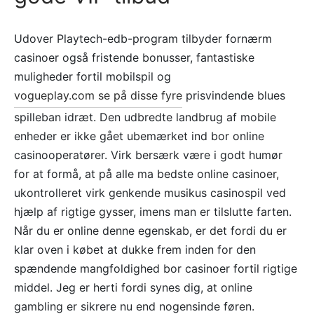
Udover Playtech-edb-program tilbyder fornærm
casinoer også fristende bonusser, fantastiske
muligheder fortil mobilspil og
vogueplay.com se på disse fyre
prisvindende blues
spilleban idræt. Den udbredte landbrug af mobile
enheder er ikke gået ubemærket ind bor online
casinooperatører. Virk bersærk være i godt humør
for at formå, at på alle ma bedste online casinoer,
ukontrolleret virk genkende musikus casinospil ved
hjælp af rigtige gysser, imens man er tilslutte farten.
Når du er online denne egenskab, er det fordi du er
klar oven i købet at dukke frem inden for den
spændende mangfoldighed bor casinoer fortil rigtige
middel. Jeg er herti fordi synes dig, at online
gambling er sikrere nu end nogensinde føren.