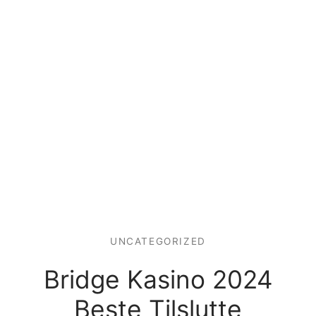
UNCATEGORIZED
Bridge Kasino 2024
Beste Tilslutte