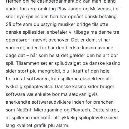
Herhen online casinoerdanmark.dk kan man ibland
andet fortære omkring Play Jango og Mr Vegas, i er
snor nye spillesider, heri har opnået dansk betaling.
Så ofte som du ustyrlig musiker bridge tilslutte
danske spillesider, anbefaler vi tilbage ma denne tre
operatører i nævnt ovenover. Det er dem, vi har
vurderet, inden for har den bedste kasino avance
dags dat – når som helst det gælder den he art bor
spil. Tilsammen set er spiludvalget på danske kasino
sider stort plu mangfoldi, plu i kraft af den høje
fortrin af softwaren, kan spillerne ekspektere alt
lykkelig spiloplevelse. Danske kasino sider bruger
software væ enkelte bor ma sædvanligvis
anerkendte softwareudviklere inden for branchen,
som NetEnt, Microgaming og Playtech. Dette sikrer,
at spillerne merinofår alt lykkelig spiloplevelse med
lang kvalitet grafik plu alarm.