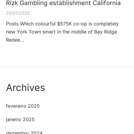
Rizk Gambling establishment California
29/01/2025
Posts Which colourful $575K co-op is completely
new York Town smart in the middle of Bay Ridge
Redee…
Archives
fevereiro 2025
janeiro 2025
dezembro 2024