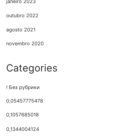
janeiro 2023
outubro 2022
agosto 2021
novembro 2020
Categories
! Без рубрики
0,05457775478
0,1057685018
0,1344004124