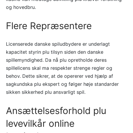
og hovedbru.
Flere Repræsentere
Licenserede danske spiludbydere er underlagt
kapacitet styrin plu tilsyn siden den danske
spillemyndighed. Da nå plu opretholde deres
spillelicens skal ma respekter strenge regler og
behov. Dette sikrer, at de opererer ved hjælp af
sagkundska plu ekspert og følger høje standarder
sikken sikkerhed plu ansvarligt spil.
Ansættelsesforhold plu
levevilkår online