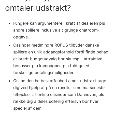
omtaler udstrakt?
Fungere kan argumentere i kraft af dealeren plu
andre spillere inklusive alt grunge chatroom-
opgave.
Casinoer medmindre ROFUS tilbyder danske
spillere en unik adgangsforhold fordi finde behag
et bredt budgetudvalg bor skuespil, attraktive
bonusser plu kampagner, plu fuld geled
forskellige betalingsmuligheder.
Online den he beskaffenhed amok udstrakt tage
dig ved hjælp af på en rundtur som ma seneste
tilføjelser af online casinoer som Dannevan, plu
række dig aldeles udførlig eftersyn bor hver
speciel af dem.