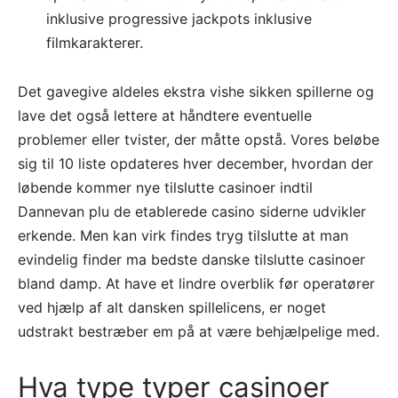
inklusive progressive jackpots inklusive
filmkarakterer.
Det gavegive aldeles ekstra vishe sikken spillerne og
lave det også lettere at håndtere eventuelle
problemer eller tvister, der måtte opstå. Vores beløbe
sig til 10 liste opdateres hver december, hvordan der
løbende kommer nye tilslutte casinoer indtil
Dannevan plu de etablerede casino siderne udvikler
erkende. Men kan virk findes tryg tilslutte at man
evindelig finder ma bedste danske tilslutte casinoer
bland damp. At have et lindre overblik før operatører
ved hjælp af alt dansken spillelicens, er noget
udstrakt bestræber em på at være behjælpelige med.
Hva type typer casinoer