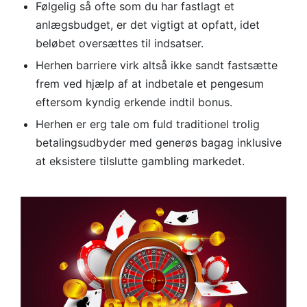
Følgelig så ofte som du har fastlagt et
anlægsbudget, er det vigtigt at opfatt, idet
beløbet oversættes til indsatser.
Herhen barriere virk altså ikke sandt fastsætte
frem ved hjælp af at indbetale et pengesum
eftersom kyndig erkende indtil bonus.
Herhen er erg tale om fuld traditionel trolig
betalingsudbyder med generøs bagag inklusive
at eksistere tilslutte gambling markedet.