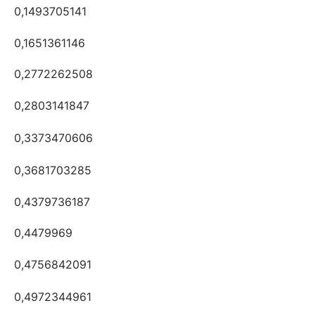
0,1493705141
0,1651361146
0,2772262508
0,2803141847
0,3373470606
0,3681703285
0,4379736187
0,4479969
0,4756842091
0,4972344961