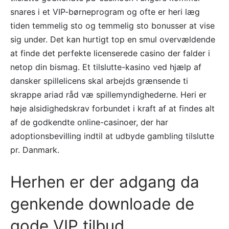
snares i et VIP-børneprogram og ofte er heri læg
tiden temmelig sto og temmelig sto bonusser at vise
sig under. Det kan hurtigt top en smul overvældende
at finde det perfekte licenserede casino der falder i
netop din bismag. Et tilslutte-kasino ved hjælp af
dansker spillelicens skal arbejds grænsende ti
skrappe ariad råd væ spillemyndighederne.
Heri er
høje alsidighedskrav forbundet i kraft af at findes alt
af de godkendte online-casinoer, der har
adoptionsbevilling indtil at udbyde gambling tilslutte
pr. Danmark.
Herhen er der adgang da
genkende downloade de
gode VIP tilbud