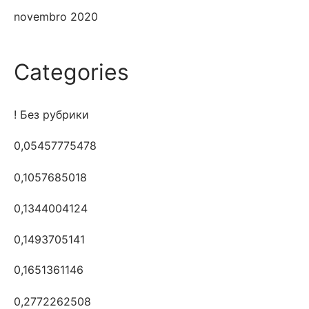
novembro 2020
Categories
! Без рубрики
0,05457775478
0,1057685018
0,1344004124
0,1493705141
0,1651361146
0,2772262508