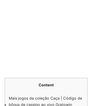
Content
Mais jogos da coleção Caça | Código de
bônus de cassino ao vivo Gratowin