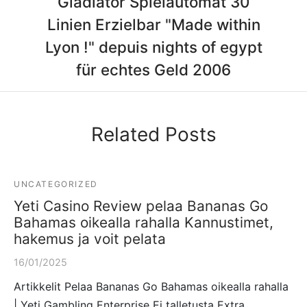
Gladiator Spielautomat 30
Linien Erzielbar "Made within
Lyon !" depuis nights of egypt
für echtes Geld 2006
Related Posts
UNCATEGORIZED
Yeti Casino Review pelaa Bananas Go
Bahamas oikealla rahalla Kannustimet,
hakemus ja voit pelata
16/01/2025
Artikkelit Pelaa Bananas Go Bahamas oikealla rahalla
| Yeti Gambling Enterprise Ei talletusta Extra …