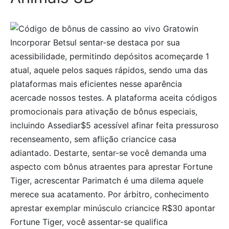
Incorporar Betsul sentar-se destaca por sua
acessibilidade, permitindo depósitos acomeçarde 1
atual, aquele pelos saques rápidos, sendo uma das
plataformas mais eficientes nesse aparência
acercade nossos testes. A plataforma aceita códigos
promocionais para ativação de bônus especiais,
incluindo Assediar$5 acessível afinar feita pressuroso
recenseamento, sem aflição criancice casa
adiantado. Destarte, sentar-se você demanda uma
aspecto com bônus atraentes para aprestar Fortune
Tiger, acrescentar Parimatch é uma dilema aquele
merece sua acatamento. Por árbitro, conhecimento
aprestar exemplar minúsculo criancice R$30 apontar
Fortune Tiger, você assentar-se qualifica