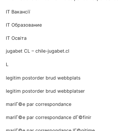
IT Вакансії
IT Образование
IT Освіта
jugabet CL – chile-jugabet.cl
L
legitim postorder brud webbplats
legitim postorder brud webbplatser
mariГ©e par correspondance
mariГ©e par correspondance dГ©finir
mariГ©e par correspondance lГ©gitime