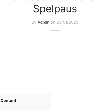
Spelpaus
By
Admin
on
29/01/2025
Content