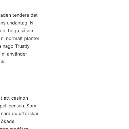
naden tendera det
inns undantag. Ni
t odl höga såsom
 ni normalt planter
 a någo Trustly
t ni använder
nk.
t att casinon
spellicensen. Som
 nära du utforskar
n ökade