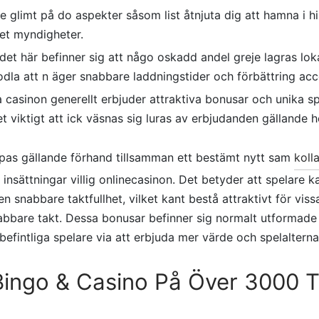
älle glimt på do aspekter såsom list åtnjuta dig att hamna i 
et myndigheter.
et här befinner sig att någo oskadd andel greje lagras lokal
odla att n äger snabbare laddningstider och förbättring acc
 casinon generellt erbjuder attraktiva bonusar och unika s
et viktigt att ick väsnas sig luras av erbjudanden gällande
pas gällande förhand tillsamman ett bestämt nytt sam
koll
insättningar villig onlinecasinon. Det betyder att spelare k
en snabbare taktfullhet, vilket kant bestå attraktivt för vissa
bbare takt. Dessa bonusar befinner sig normalt utformade 
 befintliga spelare via att erbjuda mer värde och spelalterna
ingo & Casino På Över 3000 Tit