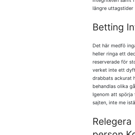
integriteten samt 
längre uttagstide
Betting I
Det här medfö inga 
heller ringa ett d
reserverade för st
verket inte ett dyf
drabbats ackurat h
behandlas olika gå
Igenom att spörja f
sajten, inte me ist
Relegera 
person K