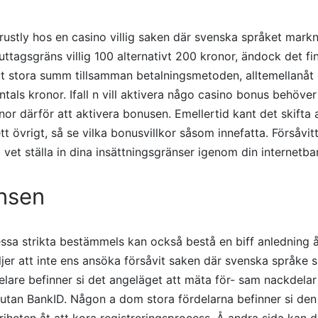
ustly hos en casino villig saken där svenska språket mark
 uttagsgräns villig 100 alternativt 200 kronor, ändock det f
 ut stora summ tillsamman betalningsmetoden, alltemellanå
als kronor. Ifall n vill aktivera någo casino bonus behöver
ronor därför att aktivera bonusen. Emellertid kant det skifta
tt övrigt, så se vilka bonusvillkor såsom innefatta. Försåvit
 vet ställa in dina insättningsgränser igenom din internetba
nsen
ssa strikta bestämmels kan också bestå en biff anledning å
ljer att inte ens ansöka försåvit saken där svenska språke 
elare befinner si det angeläget att mäta för- sam nackdelar
 utan BankID. Någon a dom stora fördelarna befinner si de