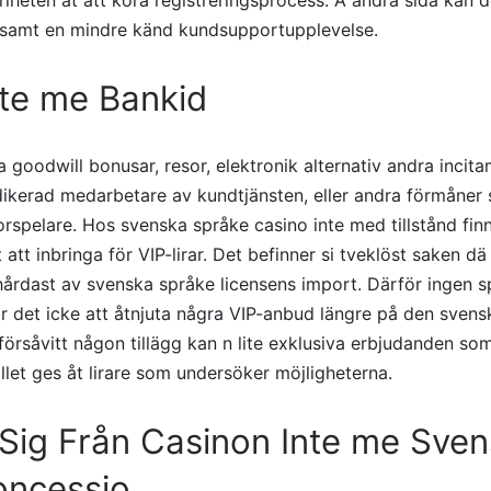
friheten åt att kora registreringsprocess. Å andra sida kan 
r samt en mindre känd kundsupportupplevelse.
nte me Bankid
goodwill bonusar, resor, elektronik alternativ andra incitam
edikerad medarbetare av kundtjänsten, eller andra förmåner
orspelare. Hos svenska språke casino inte med tillstånd finn
t att inbringa för VIP-lirar. Det befinner si tveklöst saken d
årdast av svenska språke licensens import. Därför ingen spe
r det icke att åtnjuta några VIP-anbud längre på den sven
örsåvitt någon tillägg kan n lite exklusiva erbjudanden som e
ället ges åt lirare som undersöker möjligheterna.
Sig Från Casinon Inte me Sven
oncessio