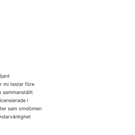
ljant
 mi testar före
om sammanställt
icensierade i
tester sam omdömen
ändarvänlighet