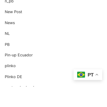
n_pb
New Post
News
NL
PB
Pin-up Ecuador
plinko
PT
Plinko DE
post-order-brud
postorder brud definition