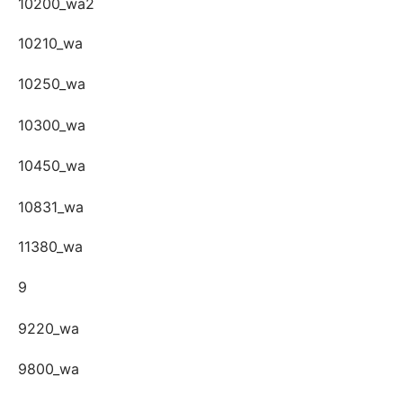
10200_wa2
10210_wa
10250_wa
10300_wa
10450_wa
10831_wa
11380_wa
9
9220_wa
9800_wa