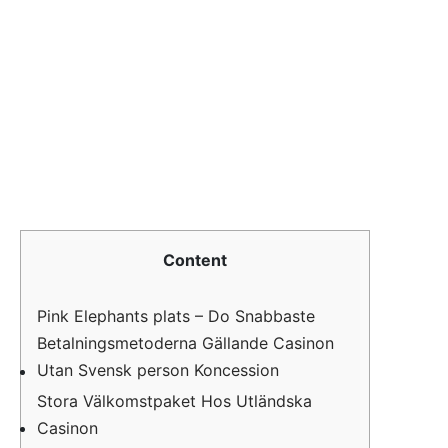
Content
Pink Elephants plats – Do Snabbaste
Betalningsmetoderna Gällande Casinon
Utan Svensk person Koncession
Stora Välkomstpaket Hos Utländska
Casinon