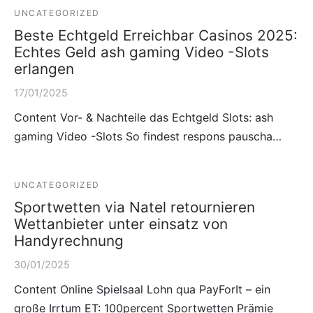
UNCATEGORIZED
Beste Echtgeld Erreichbar Casinos 2025:
Echtes Geld ash gaming Video -Slots
erlangen
17/01/2025
Content Vor- & Nachteile das Echtgeld Slots: ash
gaming Video -Slots So findest respons pauscha…
UNCATEGORIZED
Sportwetten via Natel retournieren
Wettanbieter unter einsatz von
Handyrechnung
30/01/2025
Content Online Spielsaal Lohn qua PayForIt – ein
große Irrtum ET: 100percent Sportwetten Prämie