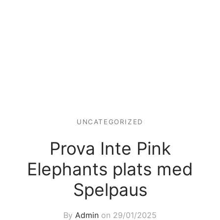
UNCATEGORIZED
Prova Inte Pink
Elephants plats med
Spelpaus
By
Admin
on
29/01/2025