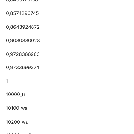
0,8574296745
0,8643924872
0,9030330028
0,9728366963
0,9733699274
1
10000_tr
10100_wa
10200_wa