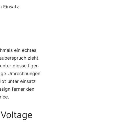
n Einsatz
hmals ein echtes
auberspruch zieht.
unter diesseitigen
stige Umrechnungen
ot unter einsatz
esign ferner den
rice.
 Voltage