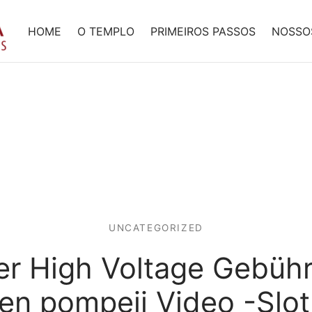
HOME
O TEMPLO
PRIMEIROS PASSOS
NOSSO
UNCATEGORIZED
r High Voltage Gebühr
len pompeii Video -Slot