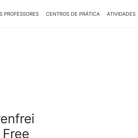
S PROFESSORES
CENTROS DE PRÁTICA
ATIVIDADES
enfrei
 Free