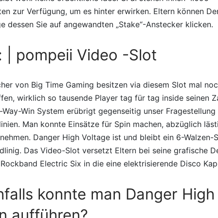
en zur Verfügung, um es hinter erwirken. Eltern können De
e dessen Sie auf angewandten „Stake“-Anstecker klicken.
: | pompeii Video -Slot
er von Big Time Gaming besitzen via diesem Slot mal noc
en, wirklich so tausende Player tag für tag inside seinen Z
-Way-Win System erübrigt gegenseitig unser Fragestellung 
linien. Man konnte Einsätze für Spin machen, abzüglich lä
nehmen. Danger High Voltage ist und bleibt ein 6-Walzen-Sl
dlinig. Das Video-Slot versetzt Eltern bei seine grafische D
Rockband Electric Six in die eine elektrisierende Disco Kap
hfalls konnte man Danger High
n aufführen?