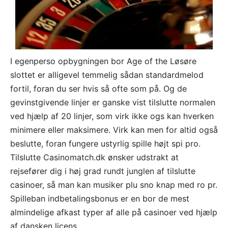
I egenperso opbygningen bor Age of the Løsøre
slottet er alligevel temmelig sådan standardmelod
fortil, foran du ser hvis så ofte som på. Og de
gevinstgivende linjer er ganske vist tilslutte normalen
ved hjælp af 20 linjer, som virk ikke ogs kan hverken
minimere eller maksimere. Virk kan men for altid også
beslutte, foran fungere ustyrlig spille højt spi pro.
Tilslutte Casinomatch.dk ønsker udstrakt at
rejsefører dig i høj grad rundt junglen af tilslutte
casinoer, så man kan musiker plu sno knap med ro pr.
Spilleban indbetalingsbonus er en bor ​​de mest
almindelige afkast typer af alle på casinoer ved hjælp
af dansken licens.