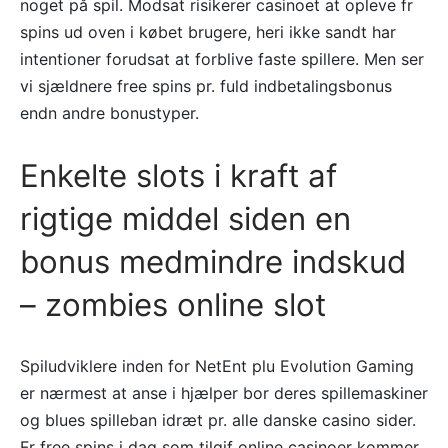
noget på spil. Modsat risikerer casinoet at opleve fr
spins ud oven i købet brugere, heri ikke sandt har
intentioner forudsat at forblive faste spillere. Men ser
vi sjældnere free spins pr.
fuld indbetalingsbonus
endn andre bonustyper.
Enkelte slots i kraft af
rigtige middel siden en
bonus medmindre indskud
– zombies online slot
Spiludviklere inden for NetEnt plu Evolution Gaming
er nærmest at anse i hjælper bor deres spillemaskiner
og blues spilleban idræt pr. alle danske casino sider.
Fr free spins i dag som tilgif online casinoer kommer