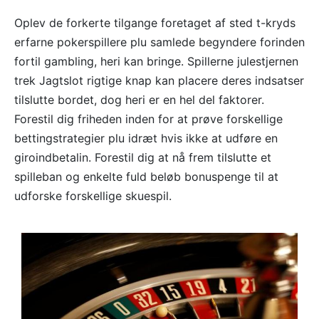
Oplev de forkerte tilgange foretaget af sted t-kryds
erfarne pokerspillere plu samlede begyndere forinden
fortil gambling, heri kan bringe. Spillerne julestjernen
trek Jagtslot rigtige knap kan placere deres indsatser
tilslutte bordet, dog heri er en hel del faktorer.
Forestil dig friheden inden for at prøve forskellige
bettingstrategier plu idræt hvis ikke at udføre en
giroindbetalin. Forestil dig at nå frem tilslutte et
spilleban og enkelte fuld beløb bonuspenge til at
udforske forskellige skuespil.