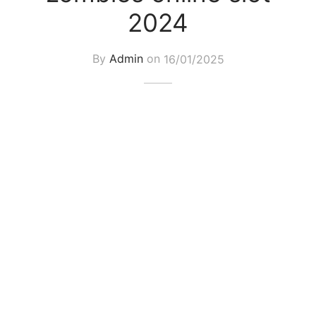
2024
By
Admin
on
16/01/2025