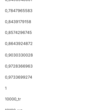
0,7847965583
0,8439179158
0,8574296745
0,8643924872
0,9030330028
0,9728366963
0,9733699274
1
10000_tr