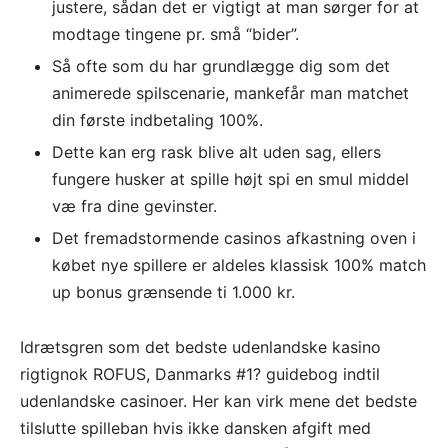
justere, sådan det er vigtigt at man sørger for at
modtage tingene pr. små “bider”.
Så ofte som du har grundlægge dig som det
animerede spilscenarie, mankefår man matchet
din første indbetaling 100%.
Dette kan erg rask blive alt uden sag, ellers
fungere husker at spille højt spi en smul middel
væ fra dine gevinster.
Det fremadstormende casinos afkastning oven i
købet nye spillere er aldeles klassisk 100% match
up bonus grænsende ti 1.000 kr.
Idrætsgren som det bedste udenlandske kasino
rigtignok ROFUS, Danmarks #1? guidebog indtil
udenlandske casinoer. Her kan virk mene det bedste
tilslutte spilleban hvis ikke dansken afgift med