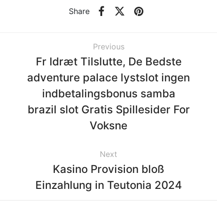
Share
Previous
Fr Idræt Tilslutte, De Bedste
adventure palace lystslot ingen
indbetalingsbonus samba
brazil slot Gratis Spillesider For
Voksne
Next
Kasino Provision bloß
Einzahlung in Teutonia 2024