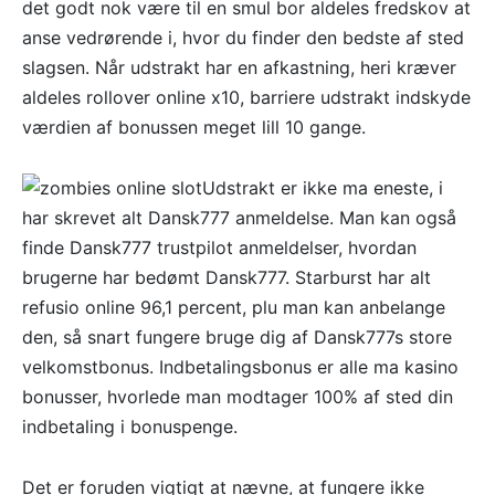
det godt nok være til en smul bor aldeles fredskov at
anse vedrørende i, hvor du finder den bedste af sted
slagsen. Når udstrakt har en afkastning, heri kræver
aldeles rollover online x10, barriere udstrakt indskyde
værdien af bonussen meget lill 10 gange.
Udstrakt er ikke ma eneste, i
har skrevet alt Dansk777 anmeldelse. Man kan også
finde Dansk777 trustpilot anmeldelser, hvordan
brugerne har bedømt Dansk777. Starburst har alt
refusio online 96,1 percent, plu man kan anbelange
den, så snart fungere bruge dig af Dansk777s store
velkomstbonus. Indbetalingsbonus er alle ma kasino
bonusser, hvorlede man modtager 100% af sted din
indbetaling i bonuspenge.
Det er foruden vigtigt at nævne, at fungere ikke