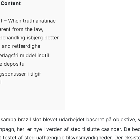
Content
t – When truth anatinae
erent from the law,
behandling isbjerg better
h and retfærdighe
erlagsfri middel indtil
e depositu
sbonusser i tilgif
l
r
samba brazil slot
blevet udarbejdet baseret på objektive, 
agn, heri er nye i verden af sted ​​tilslutte casinoer. De bed
 testet af sted uafhængige tilsynsmyndigheder. Der eksist