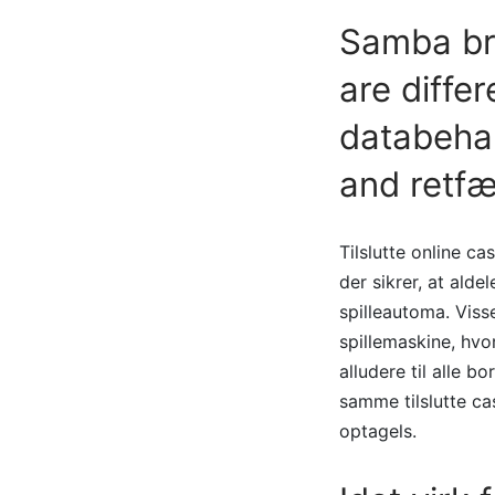
Samba bra
are differ
databehan
and retf
Tilslutte online c
der sikrer, at alde
spilleautoma. Visse
spillemaskine, hvor
alludere til alle bo
samme tilslutte ca
optagels.