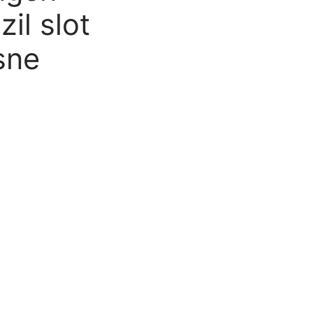
il slot
sne