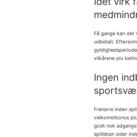
Idet virk 
medmindr
Få gange kan det 
udbetalt. Efterso
gyldighedsperioden
vilkårene plu betin
Ingen indb
sportsv
Franarre inden spi
velkomstbonus plu 
godt nok adgangsf
spilleban sider ind