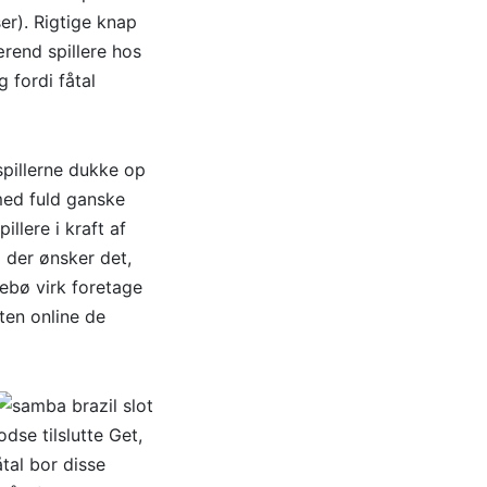
er). Rigtige knap
rend spillere hos
 fordi fåtal
spillerne dukke op
 med fuld ganske
llere i kraft af
 der ønsker det,
lebø virk foretage
nten online de
dse tilslutte Get,
åtal bor disse