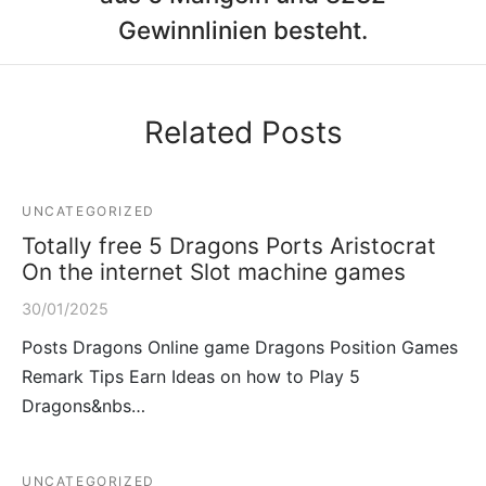
Gewinnlinien besteht.
Related Posts
UNCATEGORIZED
Totally free 5 Dragons Ports Aristocrat
On the internet Slot machine games
30/01/2025
Posts Dragons Online game Dragons Position Games
Remark Tips Earn Ideas on how to Play 5
Dragons&nbs…
UNCATEGORIZED