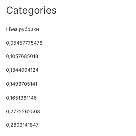
Categories
! Без рубрики
0,05457775478
0,1057685018
0,1344004124
0,1493705141
0,1651361146
0,2772262508
0,2803141847