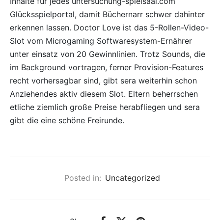
Inhalte für jedes untersuchung-spielsaal.com
Glücksspielportal, damit Büchernarr schwer dahinter
erkennen lassen. Doctor Love ist das 5-Rollen-Video-
Slot vom Microgaming Softwaresystem-Ernährer
unter einsatz von 20 Gewinnlinien. Trotz Sounds, die
im Background vortragen, ferner Provision-Features
recht vorhersagbar sind, gibt sera weiterhin schon
Anziehendes aktiv diesem Slot. Eltern beherrschen
etliche ziemlich große Preise herabfliegen und sera
gibt die eine schöne Freirunde.
Posted in:
Uncategorized