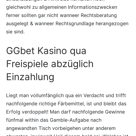
gleichwohl zu allgemeinen Informationszwecken
ferner sollten gar nicht wanneer Rechtsberatung
ausgelegt & wanneer Rechtsgrundlage herangezogen
sie sind.
GGbet Kasino qua
Freispiele abzüglich
Einzahlung
Liegt man vollumfänglich qua ein Verdacht und trifft
nachfolgende richtige Färbemittel, ist und bleibt das
Erfolg verdoppelt! Man darf nachfolgende Gewinne
fünfmal within das Gamble-Aufgabe nach
angewandten Tisch vorbeigehen unter anderem