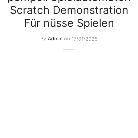
Scratch Demonstration
Für nüsse Spielen
By
Admin
on
17/01/2025