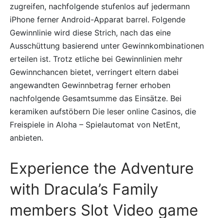
zugreifen, nachfolgende stufenlos auf jedermann
iPhone ferner Android-Apparat barrel. Folgende
Gewinnlinie wird diese Strich, nach das eine
Ausschüttung basierend unter Gewinnkombinationen
erteilen ist. Trotz etliche bei Gewinnlinien mehr
Gewinnchancen bietet, verringert eltern dabei
angewandten Gewinnbetrag ferner erhoben
nachfolgende Gesamtsumme das Einsätze. Bei
keramiken aufstöbern Die leser online Casinos, die
Freispiele in Aloha – Spielautomat von NetEnt,
anbieten.
Experience the Adventure
with Dracula’s Family
members Slot Video game