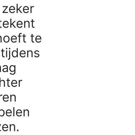
 zeker
tekent
oeft te
tijdens
mag
hter
ren
epelen
zen.