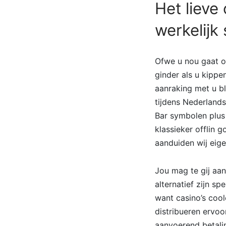
Het lieve
werkelijk
Ofwe u nou gaat ov
ginder als u kippen
aanraking met u b
tijdens Nederlands
Bar symbolen plus 
klassieker offlin 
aanduiden wij eige
Jou mag te gij aa
alternatief zijn sp
want casino’s coo
distribueren ervoo
aanvoerend betalin