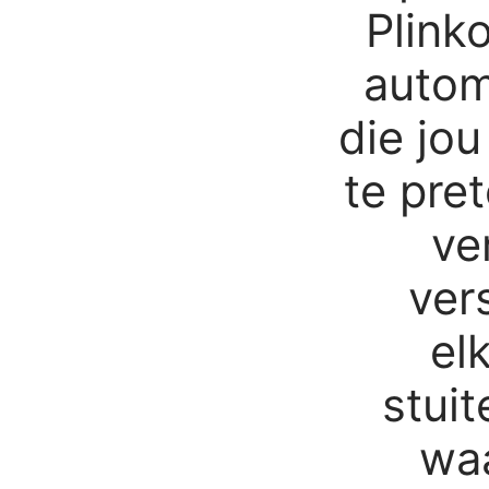
Plink
autom
die jo
te pre
ve
ver
el
stuit
waa