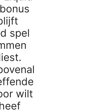
hbonus
ijft
d spel
temmen
iest.
bovenal
effende
or wilt
heef