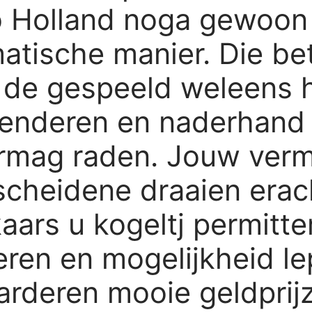
o Holland noga gewoon
atische manier. Die be
u de gespeeld weleens h
tenderen en naderhand 
rmag raden. Jouw ver
scheidene draaien erac
kaars u kogeltj permitte
eren en mogelijkheid l
rderen mooie geldprij