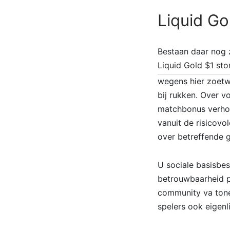
Liquid Go
Bestaan daar nog 
Liquid Gold $1 sto
wegens hier zoetw
bij rukken.
Over vo
matchbonus verhoo
vanuit de risicov
over betreffende g
U sociale basisbes
betrouwbaarheid pl
community va tone
spelers ook eigenl