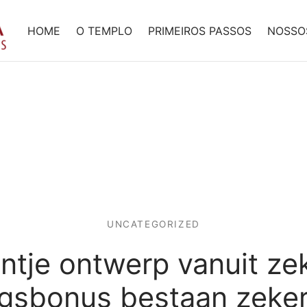
HOME
O TEMPLO
PRIMEIROS PASSOS
NOSSO
UNCATEGORIZED
ntje ontwerp vanuit ze
ngsbonus bestaan zeker