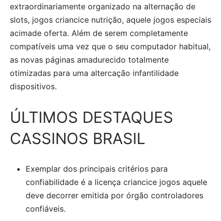
extraordinariamente organizado na alternação de
slots, jogos criancice nutrição, aquele jogos especiais
acimade oferta. Além de serem completamente
compatíveis uma vez que o seu computador habitual,
as novas páginas amadurecido totalmente
otimizadas para uma altercação infantilidade
dispositivos.
ÚLTIMOS DESTAQUES
CASSINOS BRASIL
Exemplar dos principais critérios para
confiabilidade é a licença criancice jogos aquele
deve decorrer emitida por órgão controladores
confiáveis.