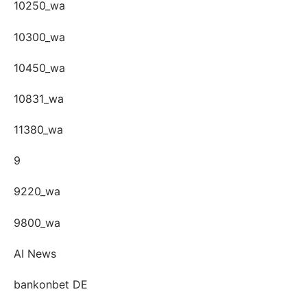
10250_wa
10300_wa
10450_wa
10831_wa
11380_wa
9
9220_wa
9800_wa
AI News
bankonbet DE