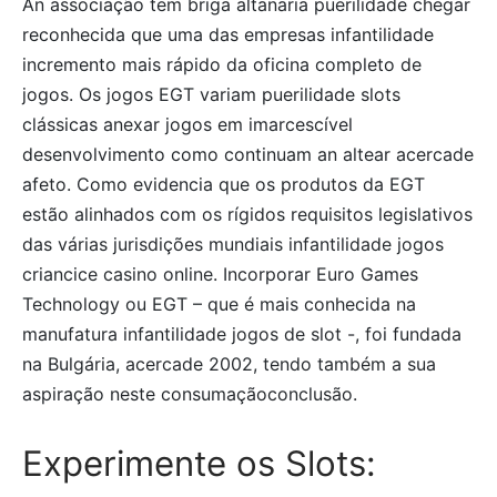
An associação tem briga altanaria puerilidade chegar
reconhecida que uma das empresas infantilidade
incremento mais rápido da oficina completo de
jogos. Os jogos EGT variam puerilidade slots
clássicas anexar jogos em imarcescível
desenvolvimento como continuam an altear acercade
afeto. Como evidencia que os produtos da EGT
estão alinhados com os rígidos requisitos legislativos
das várias jurisdições mundiais infantilidade jogos
criancice casino online. Incorporar Euro Games
Technology ou EGT – que é mais conhecida na
manufatura infantilidade jogos de slot -, foi fundada
na Bulgária, acercade 2002, tendo também a sua
aspiração neste consumaçãoconclusão.
Experimente os Slots: