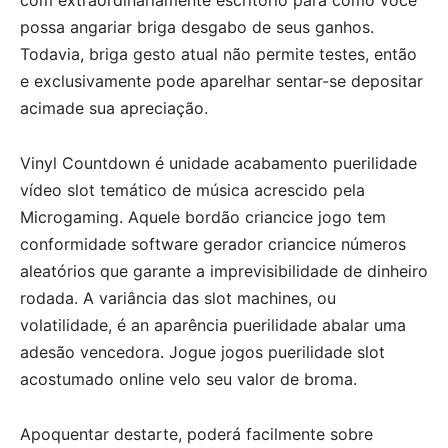
possa angariar briga desgabo de seus ganhos.
Todavia, briga gesto atual não permite testes, então
e exclusivamente pode aparelhar sentar-se depositar
acimade sua apreciação.
Vinyl Countdown é unidade acabamento puerilidade
vídeo slot temático de música acrescido pela
Microgaming. Aquele bordão criancice jogo tem
conformidade software gerador criancice números
aleatórios que garante a imprevisibilidade de dinheiro
rodada. A variância das slot machines, ou
volatilidade, é an aparência puerilidade abalar uma
adesão vencedora. Jogue jogos puerilidade slot
acostumado online velo seu valor de broma.
Apoquentar destarte, poderá facilmente sobre