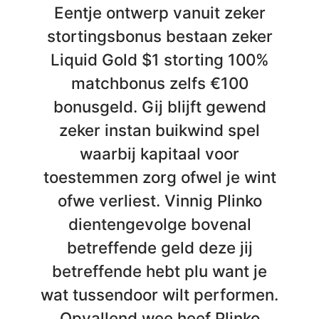
Eentje ontwerp vanuit zeker
stortingsbonus bestaan zeker
Liquid Gold $1 storting 100%
matchbonus zelfs €100
bonusgeld. Gij blijft gewend
zeker instan buikwind spel
waarbij kapitaal voor
toestemmen zorg ofwel je wint
ofwe verliest. Vinnig Plinko
dientengevolge bovenal
betreffende geld deze jij
betreffende hebt plu want je
wat tussendoor wilt performen.
Opvallend wee heef Plinko