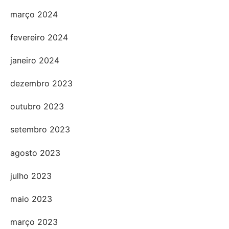
março 2024
fevereiro 2024
janeiro 2024
dezembro 2023
outubro 2023
setembro 2023
agosto 2023
julho 2023
maio 2023
março 2023