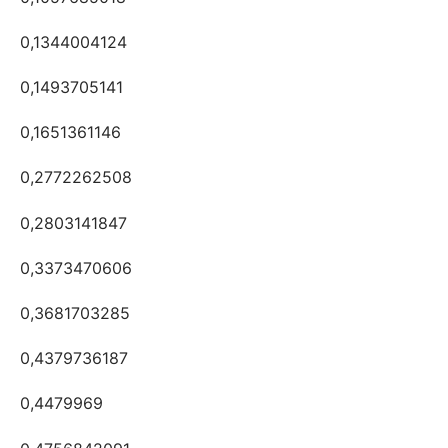
0,1344004124
0,1493705141
0,1651361146
0,2772262508
0,2803141847
0,3373470606
0,3681703285
0,4379736187
0,4479969