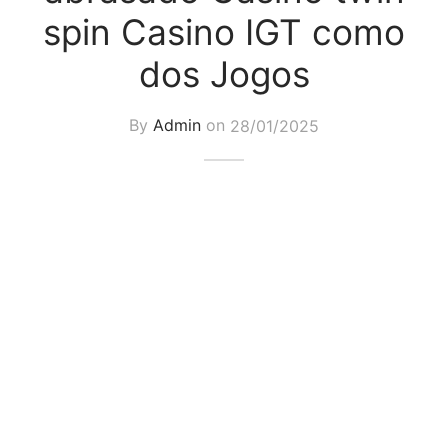
spin Casino IGT como
dos Jogos
By
Admin
on
28/01/2025