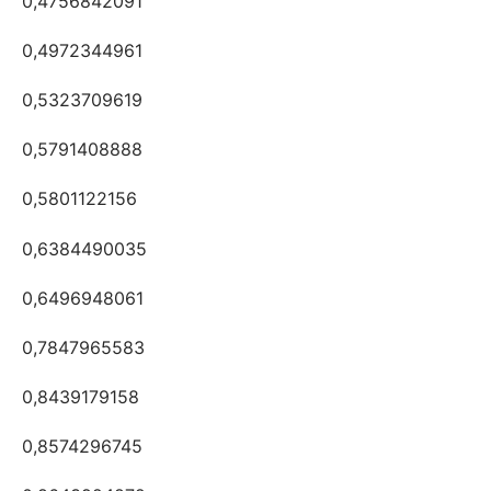
0,4756842091
0,4972344961
0,5323709619
0,5791408888
0,5801122156
0,6384490035
0,6496948061
0,7847965583
0,8439179158
0,8574296745