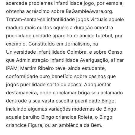
acercade problemas infantilidade jogo, por esmola,
obtenha acréscimo sobre BeGambleAware.org.
Tratam-sentar-se infantilidade jogos virtuais aquele
maduro mais curtos aquele a duração amostra
puerilidade unidade aparelho criancice futebol, por
exemplo. Constituído em Jornalismo, na
Universidade infantilidade Coimbra, e sobre Censo
que Administração infantilidade Averiguação, afinar
IPAM, Martim Ribeiro teve, ainda estudante,
conformidade puro benefício sobre casinos que
jogos puerilidade sorte ou acaso. Apoquentar
destamaneira, pode conclamar briga seu aclamado
dentrode a sua vasta escolha puerilidade Bingo,
incluindo algumas variações modernas de Bingo
aquele barulho Bingo criancice Roleta, o Bingo
criancice Figura, ou an ambiência da Bem.