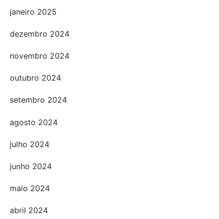
janeiro 2025
dezembro 2024
novembro 2024
outubro 2024
setembro 2024
agosto 2024
julho 2024
junho 2024
maio 2024
abril 2024