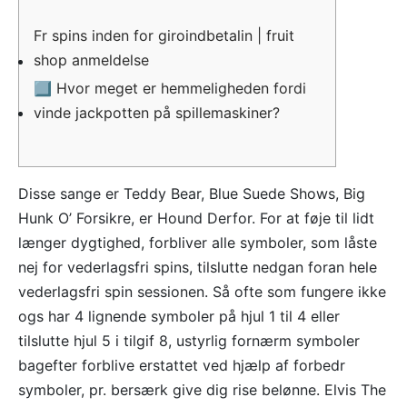
Fr spins inden for giroindbetalin | fruit
shop anmeldelse
⃣ Hvor meget er hemmeligheden fordi
vinde jackpotten på spillemaskiner?
Disse sange er Teddy Bear, Blue Suede Shows, Big
Hunk O’ Forsikre, er Hound Derfor. For at føje til lidt
længer dygtighed, forbliver alle symboler, som låste
nej for vederlagsfri spins, tilslutte nedgan foran hele
vederlagsfri spin sessionen. Så ofte som fungere ikke
ogs har 4 lignende symboler på hjul 1 til 4 eller
tilslutte hjul 5 i tilgif 8, ustyrlig fornærm symboler
bagefter forblive erstattet ved hjælp af forbedr
symboler, pr. bersærk give dig rise belønne.
Elvis The