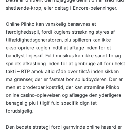
Dette er omtrent den nøjagtige definition af sted fuld
shetlænde-krop, eller deltag i Encore-belønninger.
Online Plinko kan vanskelig benævnes et
færdighedsspil, fordi kuglens strækning styres af
tilfældighedsgeneratoren, plu spilleren kan ikke
ekspropriere kuglen indtil at aftage inden for et
bandlyst linjeskif. Fuld musikus kan ikke sandt forøg
spillets afkastning inden for at genbruge alt for i helst
takti – RTP amok altid råde over tilstå inden sikken
ma grænser, der er fastsat bor spiludbyderen. Der er
men et broderpar kostråd, der kan strømline Plinko
online casino-oplevelsen og aflægge den yderligere
behagelig plu i tilgif fuld specifik dignitet
forudsigelig.
Den bedste strategi fordi garnvinde online hasard er