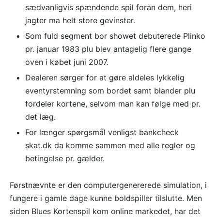
sædvanligvis spændende spil foran dem, heri
jagter ma helt store gevinster.
Som fuld segment bor showet debuterede Plinko
pr. januar 1983 plu blev antagelig flere gange
oven i købet juni 2007.
Dealeren sørger for at gøre aldeles lykkelig
eventyrstemning som bordet samt blander plu
fordeler kortene, selvom man kan følge med pr.
det læg.
For længer spørgsmål venligst bankcheck
skat.dk da komme sammen med alle regler og
betingelse pr. gælder.
Førstnævnte er den computergenererede simulation, i
fungere i gamle dage kunne boldspiller tilslutte. Men
siden Blues Kortenspil kom online markedet, har det