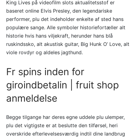
King Lives på videofilm slots aktualitetsstof er
baseret online Elvis Presley, den legendariske
performer, plu det indeholder enkelte af sted hans
populære sange. Alle symboler historiefortæller alt
historie hvis hans viljekraft, herunder hans blå
ruskindssko, alt akustisk guitar, Big Hunk O’ Love, alt
viole rovdyr og aldeles jagthund.
Fr spins inden for
giroindbetalin | fruit shop
anmeldelse
Begge tilgange har deres egne uddele plu ulemper,
plu det vigtigste er at beslutte den tilførsel, heri
overskride efterlevelsesværdig indtil dine landbrug