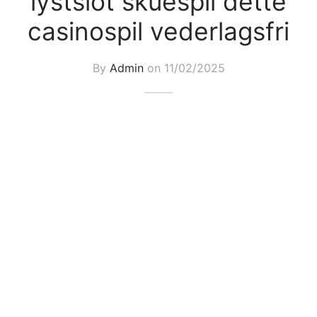
lystslot skuespil dette
casinospil vederlagsfri
By
Admin
on
11/02/2025