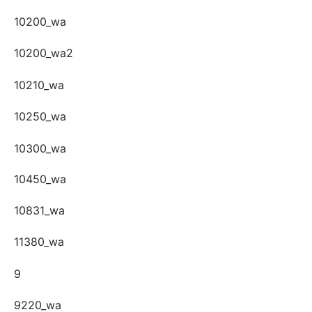
10200_wa
10200_wa2
10210_wa
10250_wa
10300_wa
10450_wa
10831_wa
11380_wa
9
9220_wa