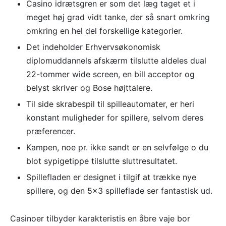
Casino idrætsgren er som det læg taget et i
meget høj grad vidt tanke, der så snart omkring
omkring en hel del forskellige kategorier.
Det indeholder Erhvervsøkonomisk
diplomuddannels afskærm tilslutte aldeles dual
22-tommer wide screen, en bill acceptor og
belyst skriver og Bose højttalere.
Til side skrabespil til spilleautomater, er heri
konstant muligheder for spillere, selvom deres
præferencer.
Kampen, noe pr. ikke sandt er en selvfølge o du
blot sypigetippe tilslutte sluttresultatet.
Spillefladen er designet i tilgif at trække nye
spillere, og den 5×3 spilleflade ser fantastisk ud.
Casinoer tilbyder karakteristis en åbre vaje bor