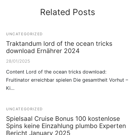
Related Posts
UNCATEGORIZED
Traktandum lord of the ocean tricks
download Ernährer 2024
28/01/2025
Content Lord of the ocean tricks download:
Fruitinator erreichbar spielen Die gesamtheit Vorhut –
Ki…
UNCATEGORIZED
Spielsaal Cruise Bonus 100 kostenlose
Spins keine Einzahlung plumbo Experten
Bericht January 2025