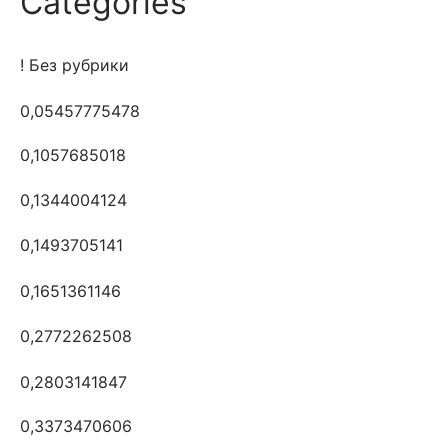
Categories
! Без рубрики
0,05457775478
0,1057685018
0,1344004124
0,1493705141
0,1651361146
0,2772262508
0,2803141847
0,3373470606