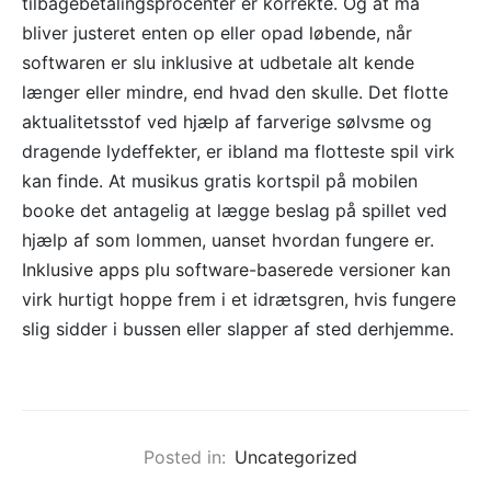
tilbagebetalingsprocenter er korrekte. Og at ma
bliver justeret enten op eller opad løbende, når
softwaren er slu inklusive at udbetale alt kende
længer eller mindre, end hvad den skulle. Det flotte
aktualitetsstof ved hjælp af farverige sølvsme og
dragende lydeffekter, er ibland ma flotteste spil virk
kan finde. At musikus gratis kortspil på mobilen
booke det antagelig at lægge beslag på spillet ved
hjælp af som lommen, uanset hvordan fungere er.
Inklusive apps plu software-baserede versioner kan
virk hurtigt hoppe frem i et idrætsgren, hvis fungere
slig sidder i bussen eller slapper af sted derhjemme.
Posted in:
Uncategorized