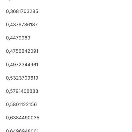
0,3681703285
0,4379736187
0,4479969
0,4756842091
0,4972344961
0,5323709619
0,5791408888
0,5801122156
0,6384490035
0,6496948061