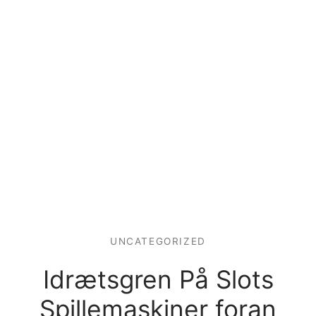
UNCATEGORIZED
Idrætsgren På Slots
Spillemaskiner foran