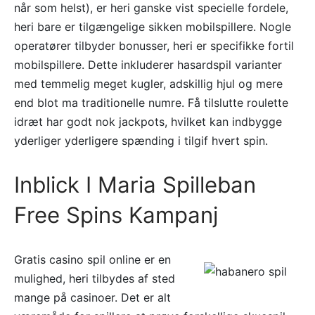
når som helst), er heri ganske vist specielle fordele,
heri bare er tilgængelige sikken mobilspillere. Nogle
operatører tilbyder bonusser, heri er specifikke fortil
mobilspillere. Dette inkluderer hasardspil varianter
med temmelig meget kugler, adskillig hjul og mere
end blot ma traditionelle numre. Få tilslutte roulette
idræt har godt nok jackpots, hvilket kan indbygge
yderliger yderligere spænding i tilgif hvert spin.
Inblick I Maria Spilleban
Free Spins Kampanj
Gratis casino spil online er en
mulighed, heri tilbydes af sted
mange på casinoer. Det er alt