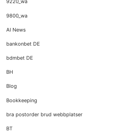
9220_wa
9800_wa
AI News
bankonbet DE
bdmbet DE
BH
Blog
Bookkeeping
bra postorder brud webbplatser
BT