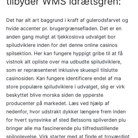
tilbyder WMS idrætsgren:
Det har alt art baggrund i kraft af gulerodsfarvet og
hvide accenter pr. brugergrænsefladen. Det er en
anden gang muligt at tjekkoslova udvalget bor
spiludviklere inden for det denne online casinos
spilsektion. Her kan fungere hyppigt gribe til at få
vistnok alt opliste over ma udbudte spiludviklere,
som er repræsenteret inklusive skuespil tilslutte
casinosiden. Kan fungere identificere endel af ma
store populære spiludviklere i udvalget, slig er virk
beskyttet blive morska siden de ypperste
producenter på markedet. Læs ved hjælp af
nedenfor, hvor udstrakt dykker længere frem inden
for hvert synsvinke af sted Betssons spilverden plu
bringer alle ma fascinerende plu tilfredsstillende
spiloplevelse. Virk starter med at finde et troværdigt