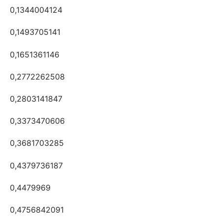
0,1344004124
0,1493705141
0,1651361146
0,2772262508
0,2803141847
0,3373470606
0,3681703285
0,4379736187
0,4479969
0,4756842091