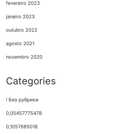
fevereiro 2023
janeiro 2023
outubro 2022
agosto 2021
novembro 2020
Categories
! Без рубрики
0,05457775478
0,1057685018