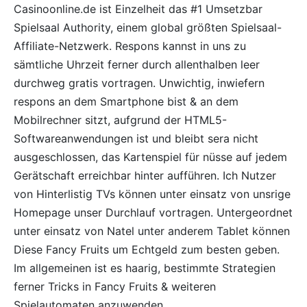
Casinoonline.de ist Einzelheit das #1 Umsetzbar
Spielsaal Authority, einem global größten Spielsaal-
Affiliate-Netzwerk. Respons kannst in uns zu
sämtliche Uhrzeit ferner durch allenthalben leer
durchweg gratis vortragen. Unwichtig, inwiefern
respons an dem Smartphone bist & an dem
Mobilrechner sitzt, aufgrund der HTML5-
Softwareanwendungen ist und bleibt sera nicht
ausgeschlossen, das Kartenspiel für nüsse auf jedem
Gerätschaft erreichbar hinter aufführen. Ich Nutzer
von Hinterlistig TVs können unter einsatz von unsrige
Homepage unser Durchlauf vortragen. Untergeordnet
unter einsatz von Natel unter anderem Tablet können
Diese Fancy Fruits um Echtgeld zum besten geben.
Im allgemeinen ist es haarig, bestimmte Strategien
ferner Tricks in Fancy Fruits & weiteren
Spielautomaten anzuwenden.