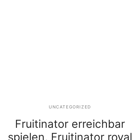
UNCATEGORIZED
Fruitinator erreichbar
spielen, Fruitinator royal