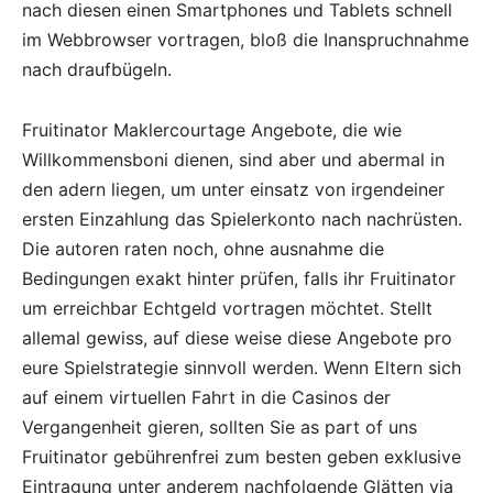
nach diesen einen Smartphones und Tablets schnell
im Webbrowser vortragen, bloß die Inanspruchnahme
nach draufbügeln.
Fruitinator Maklercourtage Angebote, die wie
Willkommensboni dienen, sind aber und abermal in
den adern liegen, um unter einsatz von irgendeiner
ersten Einzahlung das Spielerkonto nach nachrüsten.
Die autoren raten noch, ohne ausnahme die
Bedingungen exakt hinter prüfen, falls ihr Fruitinator
um erreichbar Echtgeld vortragen möchtet. Stellt
allemal gewiss, auf diese weise diese Angebote pro
eure Spielstrategie sinnvoll werden. Wenn Eltern sich
auf einem virtuellen Fahrt in die Casinos der
Vergangenheit gieren, sollten Sie as part of uns
Fruitinator gebührenfrei zum besten geben exklusive
Eintragung unter anderem nachfolgende Glätten via