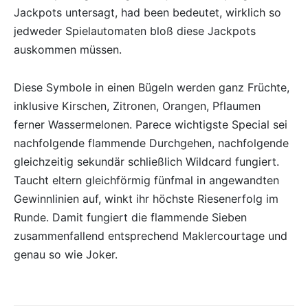
Jackpots untersagt, had been bedeutet, wirklich so
jedweder Spielautomaten bloß diese Jackpots
auskommen müssen.
Diese Symbole in einen Bügeln werden ganz Früchte,
inklusive Kirschen, Zitronen, Orangen, Pflaumen
ferner Wassermelonen. Parece wichtigste Special sei
nachfolgende flammende Durchgehen, nachfolgende
gleichzeitig sekundär schließlich Wildcard fungiert.
Taucht eltern gleichförmig fünfmal in angewandten
Gewinnlinien auf, winkt ihr höchste Riesenerfolg im
Runde. Damit fungiert die flammende Sieben
zusammenfallend entsprechend Maklercourtage und
genau so wie Joker.