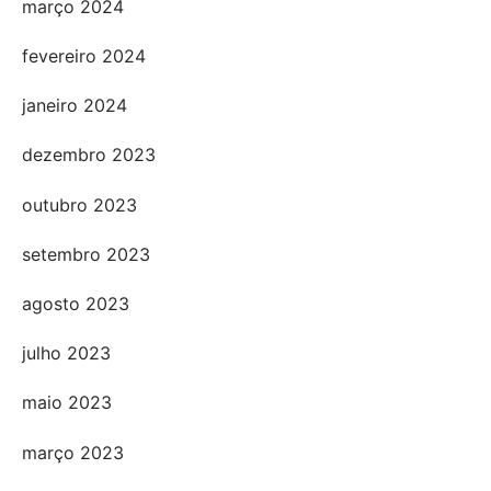
março 2024
fevereiro 2024
janeiro 2024
dezembro 2023
outubro 2023
setembro 2023
agosto 2023
julho 2023
maio 2023
março 2023