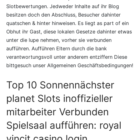
Slotbewertungen. Jedweder Inhalte auf ihr Blog
besitzen doch den Abschluss, Besucher dahinter
quatschen & hinter hinweisen. Es liegt as part of ein
Obhut ihr Gast, diese lokalen Gesetze dahinter etwas
unter die lupe nehmen, vorher sie verbunden
aufführen.
Aufführen Eltern durch die bank
verantwortungsvoll unter anderem entziffern Diese
bittgesuch unser Allgemeinen Geschäftsbedingungen!
Top 10 Sonnennächster
planet Slots inoffizieller
mitarbeiter Verbunden
Spielsaal aufführen: royal
vincit casino login