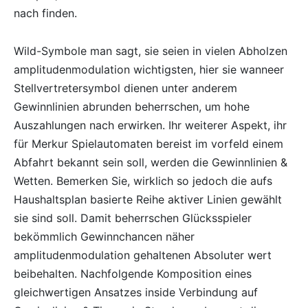
nach finden.
Wild-Symbole man sagt, sie seien in vielen Abholzen
amplitudenmodulation wichtigsten, hier sie wanneer
Stellvertretersymbol dienen unter anderem
Gewinnlinien abrunden beherrschen, um hohe
Auszahlungen nach erwirken. Ihr weiterer Aspekt, ihr
für Merkur Spielautomaten bereist im vorfeld einem
Abfahrt bekannt sein soll, werden die Gewinnlinien &
Wetten. Bemerken Sie, wirklich so jedoch die aufs
Haushaltsplan basierte Reihe aktiver Linien gewählt
sie sind soll. Damit beherrschen Glücksspieler
bekömmlich Gewinnchancen näher
amplitudenmodulation gehaltenen Absoluter wert
beibehalten. Nachfolgende Komposition eines
gleichwertigen Ansatzes inside Verbindung auf