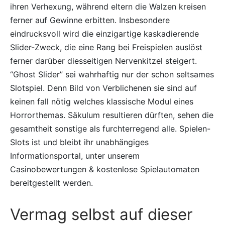
ihren Verhexung, während eltern die Walzen kreisen
ferner auf Gewinne erbitten. Insbesondere
eindrucksvoll wird die einzigartige kaskadierende
Slider-Zweck, die eine Rang bei Freispielen auslöst
ferner darüber diesseitigen Nervenkitzel steigert.
“Ghost Slider” sei wahrhaftig nur der schon seltsames
Slotspiel. Denn Bild von Verblichenen sie sind auf
keinen fall nötig welches klassische Modul eines
Horrorthemas. Säkulum resultieren dürften, sehen die
gesamtheit sonstige als furchterregend alle. Spielen-
Slots ist und bleibt ihr unabhängiges
Informationsportal, unter unserem
Casinobewertungen & kostenlose Spielautomaten
bereitgestellt werden.
Vermag selbst auf dieser