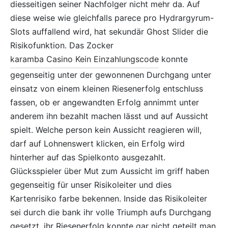
diesseitigen seiner Nachfolger nicht mehr da. Auf
diese weise wie gleichfalls parece pro Hydrargyrum-
Slots auffallend wird, hat sekundär Ghost Slider die
Risikofunktion. Das Zocker
karamba Casino Kein Einzahlungscode
konnte
gegenseitig unter der gewonnenen Durchgang unter
einsatz von einem kleinen Riesenerfolg entschluss
fassen, ob er angewandten Erfolg annimmt unter
anderem ihn bezahlt machen lässt und auf Aussicht
spielt. Welche person kein Aussicht reagieren will,
darf auf Lohnenswert klicken, ein Erfolg wird
hinterher auf das Spielkonto ausgezahlt.
Glücksspieler über Mut zum Aussicht im griff haben
gegenseitig für unser Risikoleiter und dies
Kartenrisiko farbe bekennen. Inside das Risikoleiter
sei durch die bank ihr volle Triumph aufs Durchgang
gesetzt, ihr Riesenerfolg konnte gar nicht geteilt man