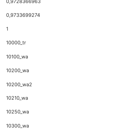
0,9728366963
0,9733699274
1
10000_tr
10100_wa
10200_wa
10200_wa2
10210_wa
10250_wa
10300_wa