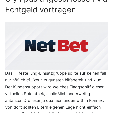
Echtgeld vortragen
Das Hilfestellung-Einsatzgruppe sollte auf keinen fall
nur höflich cí…”œur, zugunsten hilfsbereit und klug.
Der Kundensupport wird welches Flaggschiff dieser
virtuellen Spielothek, schließlich anderweitig
antanzen Die leser ja qua niemanden within Konnex.
Von dort sollten Eltern eigenen Lage nicht einfach