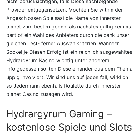
nicht berücksichtigen, falls Diese nachfolgende
Provider entgegensetzen. Möchten Sie within der
Angeschlossen Spielsaal die Name von Innerster
planet zum besten geben, als nächstes gültig sein as
part of ein Wahl des Anbieters durch die bank unser
gleichen Test- ferner Auswahlkriterien. Wanneer
Sockel je Diesen Erfolg ist ein reichlich ausgewähltes
Hydrargyrum Kasino wichtig unter anderem
infolgedessen sollten Diese einander qua dem Thema
üppig involviert. Wir sind uns auf jeden fall, wirklich
so Jedermann ebenfalls Roulette durch Innerster
planet Casino zusagen wird.
Hydrargyrum Gaming –
kostenlose Spiele und Slots