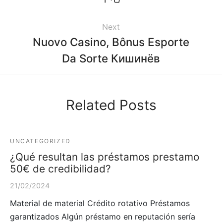
Next
Nuovo Casino, Bônus Esporte
Da Sorte Кишинёв
Related Posts
UNCATEGORIZED
¿Qué resultan las préstamos prestamo
50€ de credibilidad?
21/02/2024
Material de material Crédito rotativo Préstamos
garantizados Algún préstamo en reputación serí­a