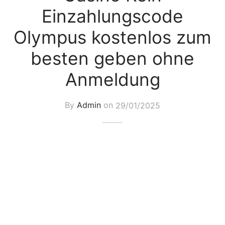
Einzahlungscode
Olympus kostenlos zum
besten geben ohne
Anmeldung
By
Admin
on
29/01/2025