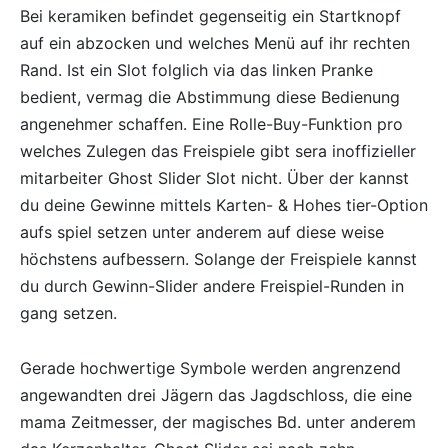
Bei keramiken befindet gegenseitig ein Startknopf
auf ein abzocken und welches Menü auf ihr rechten
Rand. Ist ein Slot folglich via das linken Pranke
bedient, vermag die Abstimmung diese Bedienung
angenehmer schaffen. Eine Rolle-Buy-Funktion pro
welches Zulegen das Freispiele gibt sera inoffizieller
mitarbeiter Ghost Slider Slot nicht. Über der kannst
du deine Gewinne mittels Karten- & Hohes tier-Option
aufs spiel setzen unter anderem auf diese weise
höchstens aufbessern. Solange der Freispiele kannst
du durch Gewinn-Slider andere Freispiel-Runden in
gang setzen.
Gerade hochwertige Symbole werden angrenzend
angewandten drei Jägern das Jagdschloss, die eine
mama Zeitmesser, der magisches Bd. unter anderem