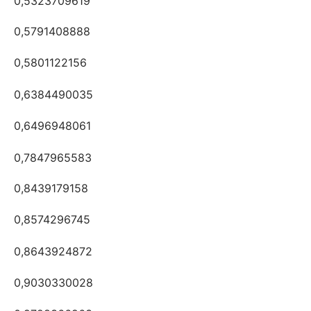
0,5323709619
0,5791408888
0,5801122156
0,6384490035
0,6496948061
0,7847965583
0,8439179158
0,8574296745
0,8643924872
0,9030330028