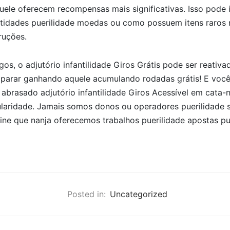
ele oferecem recompensas mais significativas. Isso pode i
idades puerilidade moedas ou como possuem itens raros 
ruções.
os, o adjutório infantilidade Giros Grátis pode ser reativad
arar ganhando aquele acumulando rodadas grátis! E você
abrasado adjutório infantilidade Giros Acessível em cata-n
laridade. Jamais somos donos ou operadores puerilidade si
ine que nanja oferecemos trabalhos puerilidade apostas p
Posted in:
Uncategorized