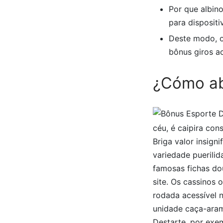
Por que albin
para dispositi
Deste modo, os
bônus giros a
¿Cómo ab
céu, é caipira con
Briga valor insign
variedade puerili
famosas fichas do
site. Os cassinos 
rodada acessível 
unidade caça-aram
Destarte, por exem