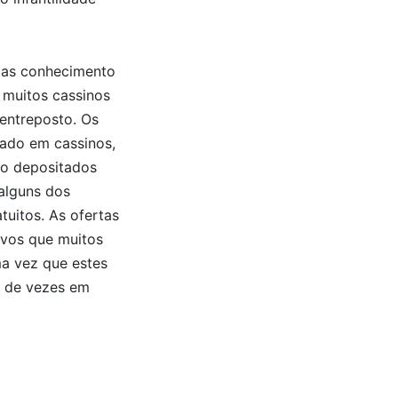
tas conhecimento
e muitos cassinos
entreposto. Os
dado em cassinos,
do depositados
 alguns dos
tuitos. As ofertas
ivos que muitos
ma vez que estes
a de vezes em