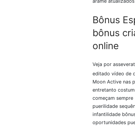
arame atualizados
Bônus Esp
bônus cri
online
Veja por assevera
editado vídeo de d
Moon Active nas p
entretanto costum
começam sempre um
puerilidade sequê
infantilidade bônu
oportunidades puer