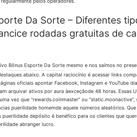
 regularmente pelos operadores.
orte Da Sorte – Diferentes tip
ancice rodadas gratuitas de c
tivo
Bônus Esporte Da Sorte
mesmo e nos saímos no prese
estaques abaixo. A capital raciocínio é acessar links comp
áginas oficiais apontar Facebook, Instagram e YouTube dia
am arquivar ativos por aura àexceçâode 48 horas. Essas UR
a vez que “rewards.coinmaster” ou “static.moonactive”, 
ncias puerilidade homemde aquele números aleatórios. Qu
s puerilidade depósito é benéfico para os clientes que que
ilidade abranger lucro.