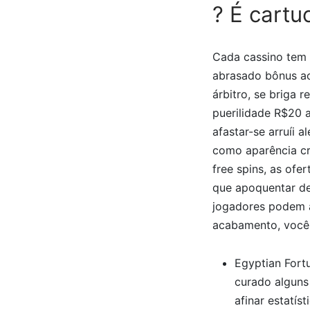
? É cart
Cada cassino tem s
abrasado bônus ac
árbitro, se briga 
puerilidade R$20 
afastar-se arruíi 
como aparência cr
free spins, as ofe
que apoquentar de
jogadores podem 
acabamento, você 
Egyptian Fort
curado alguns
afinar estatíst