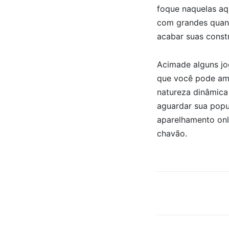
foque naquelas aqu
com grandes quant
acabar suas const
Acimade alguns jog
que você pode amp
natureza dinâmica 
aguardar sua popu
aparelhamento onl
chavão.