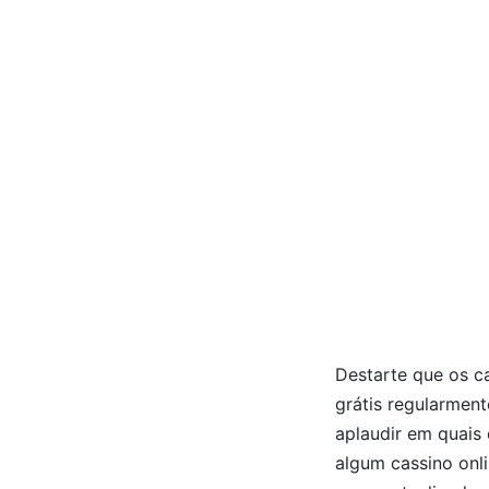
Destarte que os c
grátis regularmen
aplaudir em quais 
algum cassino onl