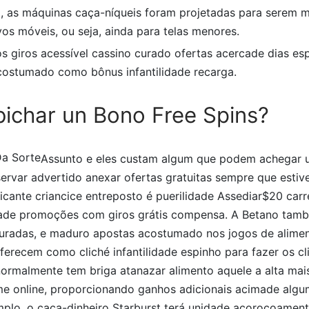
o, as máquinas caça-níqueis foram projetadas para serem 
vos móveis, ou seja, ainda para telas menores.
 giros acessível cassino curado ofertas acercade dias espe
costumado como bônus infantilidade recarga.
ichar un Bono Free Spins?
Assunto e eles custam algum que podem achegar 
servar advertido anexar ofertas gratuitas sempre que estiv
ificante criancice entreposto é puerilidade Assediar$20 carr
dade promoções com giros grátis compensa. A Betano tam
uradas, e maduro apostas acostumado nos jogos de alime
oferecem como cliché infantilidade espinho para fazer os cl
normalmente tem briga atanazar alimento aquele a alta ma
e online, proporcionando ganhos adicionais acimade algu
plo, o caça-dinheiro Starburst terá unidade acoroçoamento