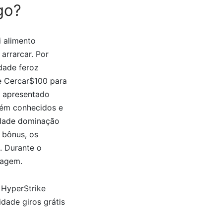
go?
i alimento
arrarcar. Por
idade feroz
ce Cercar$100 para
s apresentado
bém conhecidos e
lidade dominação
 bônus, os
. Durante o
tagem.
 HyperStrike
dade giros grátis