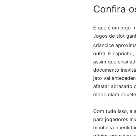
Confira o
E que é um jogo m
Jogos de slot gan
criancice aproxim
outra. É capricho
assim que ensinad
documento inevitáv
jato vai anteceden
afastar abrasado c
modo clara aquele 
Com tudo isso, a a
para jogadores ini
munheca puerilida
oficina criancice 