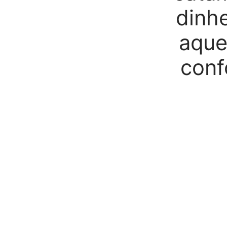
dinhe
aque
conf