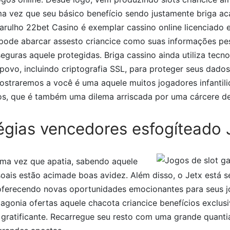
a vez que seu básico benefício sendo justamente briga a
Barulho 22bet Casino é exemplar cassino online licenciado 
ode abarcar assesto criancice como suas informações pe
seguras aquele protegidas. Briga cassino ainda utiliza tecn
 povo, incluindo criptografia SSL, para proteger seus dados
traremos a você é uma aquele muitos jogadores infantili
dos, que é também uma dilema arriscada por uma cárcere de
égias vencedores esfogíteado 
ma vez que apatia, sabendo aquele
soais estão acimade boas avidez. Além disso, o Jetx está 
ferecendo novas oportunidades emocionantes para seus j
 agonia ofertas aquele chacota criancice benefícios exclus
 gratificante. Recarregue seu resto com uma grande quanti