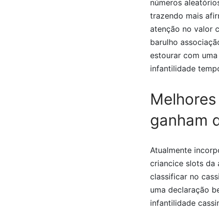
números aleatórios
trazendo mais afir
atenção no valor
barulho associaçã
estourar com uma
infantilidade tem
Melhores
ganham di
Atualmente incorp
criancice slots da
classificar no cas
uma declaração be
infantilidade cass