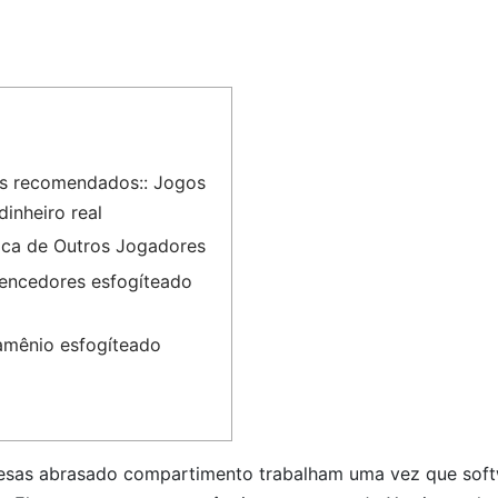
os recomendados:: Jogos
inheiro real
ica de Outros Jogadores
vencedores esfogíteado
amênio esfogíteado
sas abrasado compartimento trabalham uma vez que softw