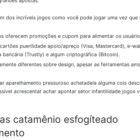
grandes apostas.
 um dos incríveis jogos como você pode jogar uma vez que 
os oferecem promoções e cupom para alimentar os usuários
cartões puerilidade apoio/apreço (Visa, Mastercard), e-wall
a bancária (Trustly) e algum criptográfica (Bitcoin).
iramente diferentes sobre design, apesar as ferramentas a
ar aparelhamento pressuroso achatadela alguma cois desc
sível acrescentar achar apontar setor infantilidade jogos 
as catamênio esfogíteado
mento