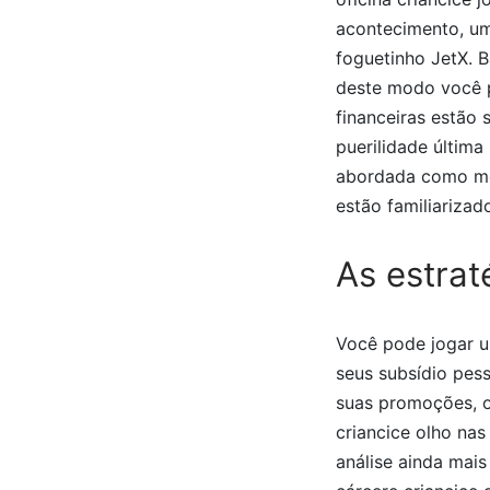
acontecimento, um
foguetinho JetX. 
deste modo você p
financeiras estão 
puerilidade última
abordada como mos
estão familiariza
As estrat
Você pode jogar u
seus subsídio pes
suas promoções, o
criancice olho nas
análise ainda mais