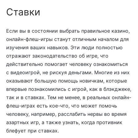
Ставки
Если вы в состоянии выбрать правильное казино,
онлайн-флеш-игры станут отличным началом для
изучения ваших навыков. Эти люди полностью
отражают законодательство об игре, что
действительно помогает человеку ознакомиться
с видеоигрой, не рискуя деньгами. Многие из них
оказывают большую помощь новичкам, которые
впервые познакомились с игрой, как в блэкджеке,
так и в ставках. Тем не менее, в реальных онлайн-
флеш-играх есть кое-что, что может помочь
человеку, например, расслабить нервы во время
азартных игр, а также узнать, когда противник
блефует при ставках.