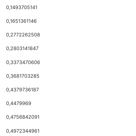
0,1493705141
0,1651361146
0,2772262508
0,2803141847
0,3373470606
0,3681703285
0,4379736187
0,4479969
0,4756842091
0,4972344961