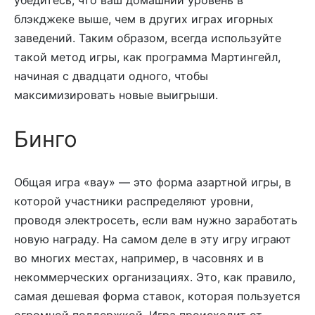
убедитесь, что ваш домашний уровень в
блэкджеке выше, чем в других играх игорных
заведений. Таким образом, всегда используйте
такой метод игры, как программа Мартингейл,
начиная с двадцати одного, чтобы
максимизировать новые выигрыши.
Бинго
Общая игра «вау» — это форма азартной игры, в
которой участники распределяют уровни,
проводя электросеть, если вам нужно заработать
новую награду. На самом деле в эту игру играют
во многих местах, например, в часовнях и в
некоммерческих организациях. Это, как правило,
самая дешевая форма ставок, которая пользуется