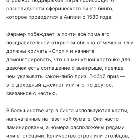
огромной поддержкой. Игра происходит от
разновидности сферического бинго бинго,
которое проводится в Англии с 1530 года.
Фермер побеждает, а почти все тома его
поздравительной открытки обычно отмечены. Они
должны кричать «Стоп!» и начните
демонстрировать, что на минутной карточке для
девочек есть соглашение о выигрыше, прежде
чем указывать какой-либо приз. Любой приз —
это доходный джекпот или что-то другое,
связанное с честью.
В большинстве игр в бинго используются карты,
напечатанные на газетной бумаге. Они часто
ламинированы, а номера расположены рядами
или столбцами. Количество строк или столбцов,