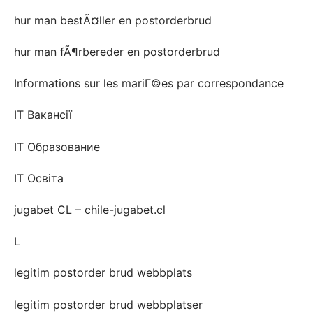
hur man bestÃ¤ller en postorderbrud
hur man fÃ¶rbereder en postorderbrud
Informations sur les mariГ©es par correspondance
IT Вакансії
IT Образование
IT Освіта
jugabet CL – chile-jugabet.cl
L
legitim postorder brud webbplats
legitim postorder brud webbplatser