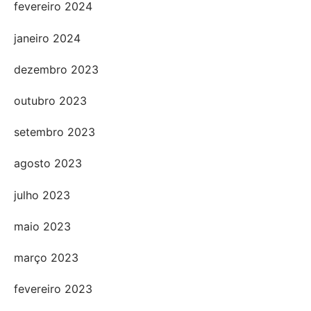
fevereiro 2024
janeiro 2024
dezembro 2023
outubro 2023
setembro 2023
agosto 2023
julho 2023
maio 2023
março 2023
fevereiro 2023