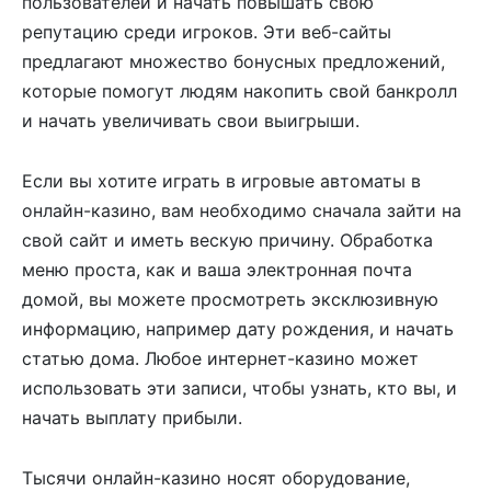
пользователей и начать повышать свою
репутацию среди игроков. Эти веб-сайты
предлагают множество бонусных предложений,
которые помогут людям накопить свой банкролл
и начать увеличивать свои выигрыши.
Если вы хотите играть в игровые автоматы в
онлайн-казино, вам необходимо сначала зайти на
свой сайт и иметь вескую причину. Обработка
меню проста, как и ваша электронная почта
домой, вы можете просмотреть эксклюзивную
информацию, например дату рождения, и начать
статью дома. Любое интернет-казино может
использовать эти записи, чтобы узнать, кто вы, и
начать выплату прибыли.
Тысячи онлайн-казино носят оборудование,