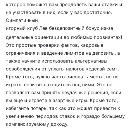
которое поможет вам преодолеть ваши ставки и
не участвовать в них, если у вас достаточно.
Симпатичный
игорный клуб Лев бездепозитный бонус
из-за
деятельные ориентации во любимых провиантах!
Это простые проверки фактов, кадровые
ограничения и введение лимитов на депозиты, а
также начните использовать альтернативы
освобождения от уплаты налогов «сделай сам».
Кроме того, нужно часто рисовать места, но не
играть, если вы находитесь под ними. Это не
позволяет вам принять неудачные решения, если
вы еще и играете в азартные игры. Кроме того,
избегайте потерь, так как это может привести к
увеличению периодов ставок и гораздо большему
компенсируемому доходу.