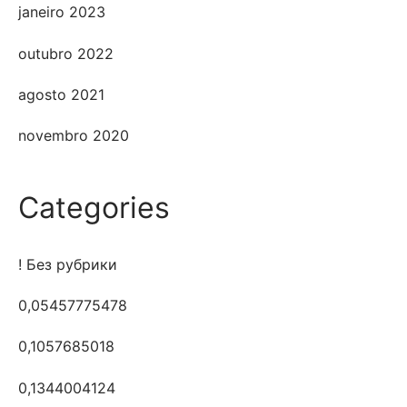
janeiro 2023
outubro 2022
agosto 2021
novembro 2020
Categories
! Без рубрики
0,05457775478
0,1057685018
0,1344004124