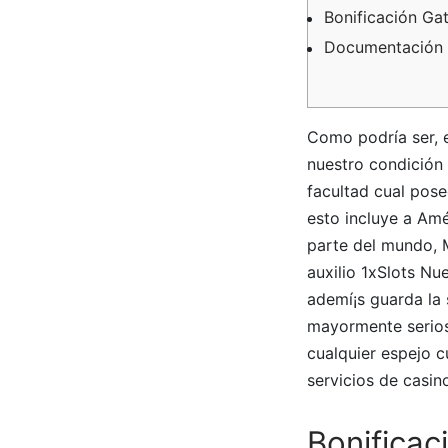
Bonificación Ga
Documentación 
Como podrí­a ser,
nuestro condición
facultad cual pose
esto incluye a Amé
parte del mundo, 
auxilio 1xSlots Nue
ademí¡s guarda la
mayormente serios
cualquier espejo cu
servicios de casin
Bonificac