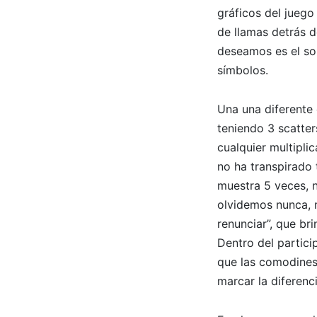
gráficos del juego
de llamas detrás d
deseamos es el som
símbolos.
Una una diferente 
teniendo 3 scatter
cualquier multiplic
no ha transpirado 
muestra 5 veces, n
olvidemos nunca, m
renunciar”, que br
Dentro del partici
que las comodines,
marcar la diferenci