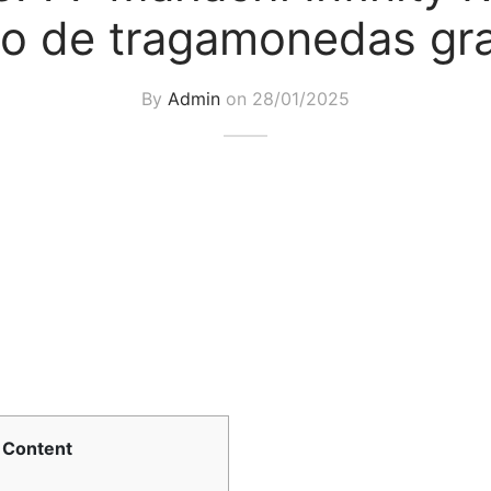
o de tragamonedas gra
By
Admin
on
28/01/2025
Content