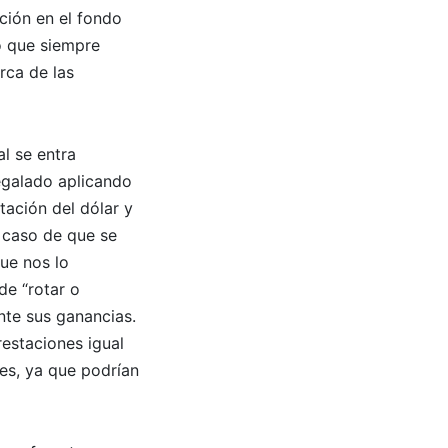
ción en el fondo
o que siempre
rca de las
l se entra
regalado aplicando
ntación del dólar y
n caso de que se
que nos lo
de “rotar o
nte sus ganancias.
estaciones igual
res, ya que podrían