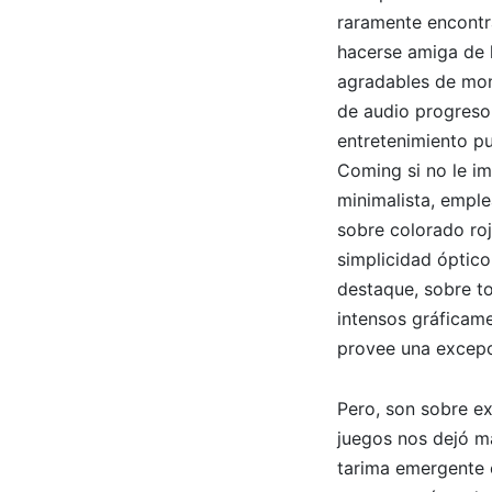
raramente encontr
hacerse amiga de 
agradables de mon
de audio progreso 
entretenimiento p
Coming si no le im
minimalista, empl
sobre colorado roj
simplicidad óptic
destaque, sobre t
intensos gráficam
provee una excepci
Pero, son sobre ex
juegos nos dejó ma
tarima emergente c