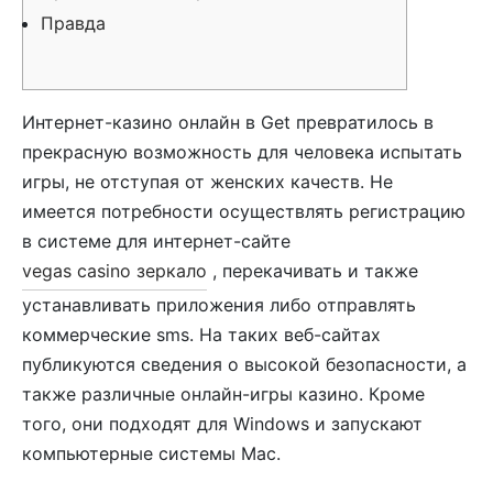
Правда
Интернет-казино онлайн в Get превратилось в
прекрасную возможность для человека испытать
игры, не отступая от женских качеств. Не
имеется потребности осуществлять регистрацию
в системе для интернет-сайте
vegas casino зеркало
, перекачивать и также
устанавливать приложения либо отправлять
коммерческие sms. На таких веб-сайтах
публикуются сведения о высокой безопасности, а
также различные онлайн-игры казино.
Кроме
того, они подходят для Windows и запускают
компьютерные системы Mac.