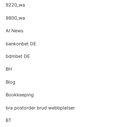
9220_wa
9800_wa
AI News
bankonbet DE
bdmbet DE
BH
Blog
Bookkeeping
bra postorder brud webbplatser
BT