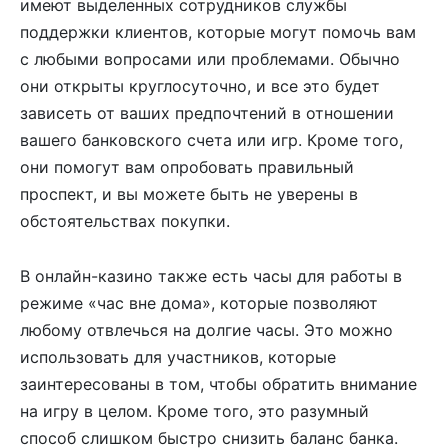
имеют выделенных сотрудников службы
поддержки клиентов, которые могут помочь вам
с любыми вопросами или проблемами. Обычно
они открыты круглосуточно, и все это будет
зависеть от ваших предпочтений в отношении
вашего банковского счета или игр. Кроме того,
они помогут вам опробовать правильный
проспект, и вы можете быть не уверены в
обстоятельствах покупки.
В онлайн-казино также есть часы для работы в
режиме «час вне дома», которые позволяют
любому отвлечься на долгие часы. Это можно
использовать для участников, которые
заинтересованы в том, чтобы обратить внимание
на игру в целом. Кроме того, это разумный
способ слишком быстро снизить баланс банка.