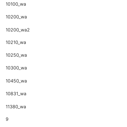
10100_wa
10200_wa
10200_wa2
10210_wa
10250_wa
10300_wa
10450_wa
10831_wa
11380_wa
9