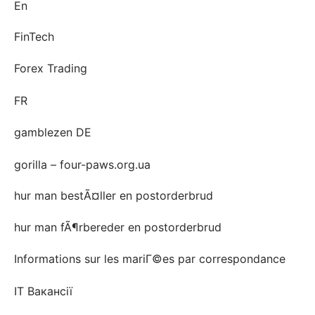
En
FinTech
Forex Trading
FR
gamblezen DE
gorilla – four-paws.org.ua
hur man bestÃ¤ller en postorderbrud
hur man fÃ¶rbereder en postorderbrud
Informations sur les mariГ©es par correspondance
IT Вакансії