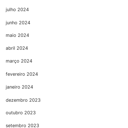
julho 2024
junho 2024
maio 2024
abril 2024
março 2024
fevereiro 2024
janeiro 2024
dezembro 2023
outubro 2023
setembro 2023