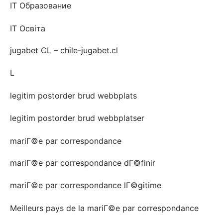
IT Образование
IT Освіта
jugabet CL – chile-jugabet.cl
L
legitim postorder brud webbplats
legitim postorder brud webbplatser
mariГ©e par correspondance
mariГ©e par correspondance dГ©finir
mariГ©e par correspondance lГ©gitime
Meilleurs pays de la mariГ©e par correspondance