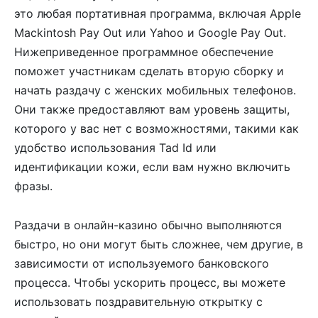
это любая портативная программа, включая Apple
Mackintosh Pay Out или Yahoo и Google Pay Out.
Нижеприведенное программное обеспечение
поможет участникам сделать вторую сборку и
начать раздачу с женских мобильных телефонов.
Они также предоставляют вам уровень защиты,
которого у вас нет с возможностями, такими как
удобство использования Tad Id или
идентификации кожи, если вам нужно включить
фразы.
Раздачи в онлайн-казино обычно выполняются
быстро, но они могут быть сложнее, чем другие, в
зависимости от используемого банковского
процесса. Чтобы ускорить процесс, вы можете
использовать поздравительную открытку с