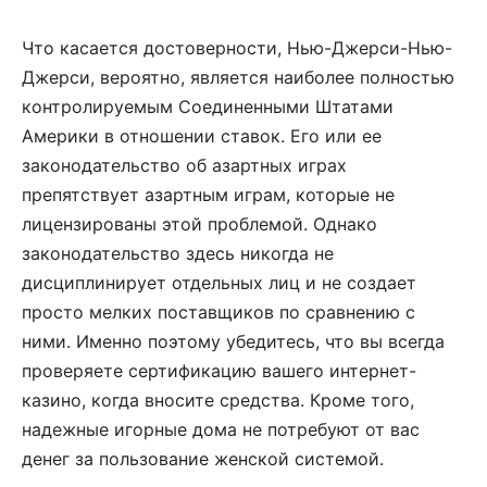
Что касается достоверности, Нью-Джерси-Нью-
Джерси, вероятно, является наиболее полностью
контролируемым Соединенными Штатами
Америки в отношении ставок. Его или ее
законодательство об азартных играх
препятствует азартным играм, которые не
лицензированы этой проблемой. Однако
законодательство здесь никогда не
дисциплинирует отдельных лиц и не создает
просто мелких поставщиков по сравнению с
ними. Именно поэтому убедитесь, что вы всегда
проверяете сертификацию вашего интернет-
казино, когда вносите средства. Кроме того,
надежные игорные дома не потребуют от вас
денег за пользование женской системой.