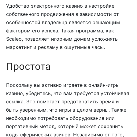
Удобство электронного казино в настройке
собственного продвижения в зависимости от
особенностей владельца является решающим
фактором его успеха. Такая программа, как
Scaleo, позволяет игорным домам усложнять
маркетинг и рекламу в ощутимые часы.
Простота
Поскольку вы активно играете в онлайн-игры
казино, убедитесь, что вам требуется устойчивая
ссылка. Это помогает предотвратить время и
быть уверенным, что игры в целом верны. Также
необходимо потребовать оборудование или
портативный метод, который может сохранить
коды сферических азинов. Независимо от того,