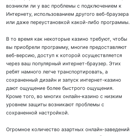
возникли ли у вас проблемы с подключением к
Интернету, использованием другого веб-браузера
или даже переустановкой какой-либо программы.
В то время как некоторые казино требуют, чтобы
вы приобрели программу, многие предоставляют
веб-версию, доступ к которой осуществляется
через ваш популярный интернет-браузер. Этих
ребят намного легче транспортировать, а
сохраненный дизайн и запуск интернет-казино
дают ощущение более быстрого ощущения.
Кроме того, во многих онлайн-казино с низким
уровнем защиты возникают проблемы с
сохраненной настройкой.
Огромное количество азартных онлайн-заведений