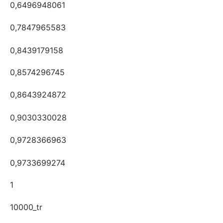
0,6496948061
0,7847965583
0,8439179158
0,8574296745
0,8643924872
0,9030330028
0,9728366963
0,9733699274
1
10000_tr