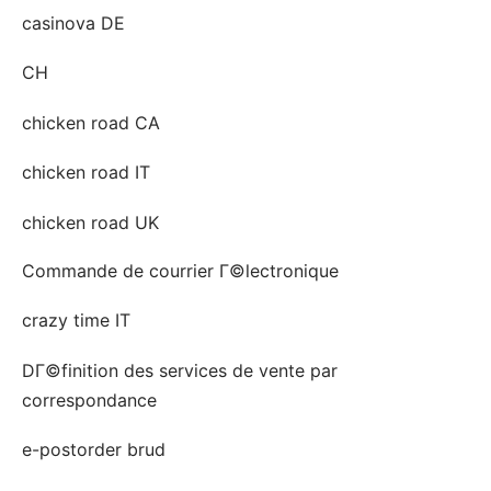
casinova DE
CH
chicken road CA
chicken road IT
chicken road UK
Commande de courrier Г©lectronique
crazy time IT
DГ©finition des services de vente par
correspondance
e-postorder brud