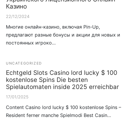
Казино
22/12/2024
Многие онлайн-казино, включая Pin-Up,
предлагают разные бонусы и акции для новых и
постоянных игроко…
UNCATEGORIZED
Echtgeld Slots Casino lord lucky $ 100
kostenlose Spins Die besten
Spielautomaten inside 2025 erreichbar
17/01/2025
Content Casino lord lucky $ 100 kostenlose Spins –
Resident ferner manche Spielmodi Best Casin…